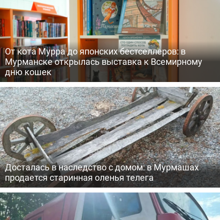
От кота Мурра до японских бестселлеров: в
Мурманске открылась выставка к Всемирному
дню кошек
Досталась в наследство с домом: в Мурмашах
продается старинная оленья телега