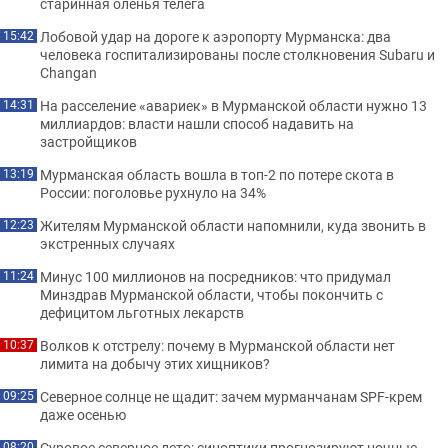
старинная оленья телега
Лобовой удар на дороге к аэропорту Мурманска: два
15:42
человека госпитализированы после столкновения Subaru и
Changan
На расселение «авариек» в Мурманской области нужно 13
14:31
миллиардов: власти нашли способ надавить на
застройщиков
Мурманская область вошла в топ-2 по потере скота в
13:19
России: поголовье рухнуло на 34%
Жителям Мурманской области напомнили, куда звонить в
12:23
экстренных случаях
Минус 100 миллионов на посредников: что придумал
11:24
Минздрав Мурманской области, чтобы покончить с
дефицитом льготных лекарств
Волков к отстрелу: почему в Мурманской области нет
10:37
лимита на добычу этих хищников?
Северное солнце не щадит: зачем мурманчанам SPF-крем
09:25
даже осенью
Суровое северное лето: синоптики прогнозируют ночные
08:20