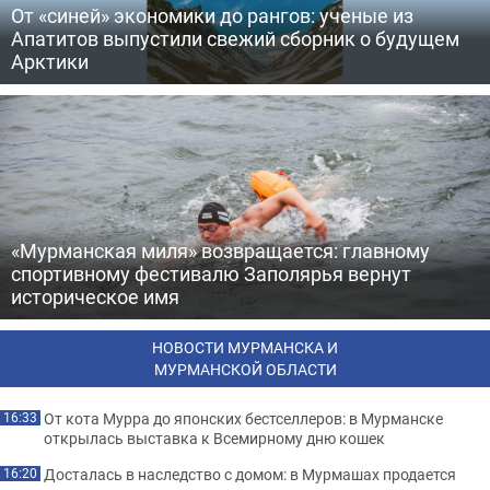
От «синей» экономики до рангов: ученые из
Апатитов выпустили свежий сборник о будущем
Арктики
«Мурманская миля» возвращается: главному
спортивному фестивалю Заполярья вернут
историческое имя
НОВОСТИ МУРМАНСКА И
МУРМАНСКОЙ ОБЛАСТИ
От кота Мурра до японских бестселлеров: в Мурманске
16:33
открылась выставка к Всемирному дню кошек
Досталась в наследство с домом: в Мурмашах продается
16:20