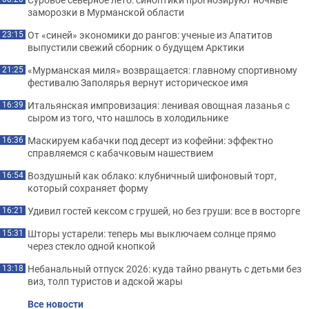
заморозки в Мурманской области
От «синей» экономики до рангов: ученые из Апатитов
23:15
выпустили свежий сборник о будущем Арктики
«Мурманская миля» возвращается: главному спортивному
21:25
фестивалю Заполярья вернут историческое имя
Итальянская импровизация: ленивая овощная лазанья с
16:39
сыром из того, что нашлось в холодильнике
Маскируем кабачки под десерт из кофейни: эффектно
16:36
справляемся с кабачковым нашествием
Воздушный как облако: клубничный шифоновый торт,
16:54
который сохраняет форму
Удивил гостей кексом с грушей, но без груши: все в восторге
16:21
Шторы устарели: теперь мы выключаем солнце прямо
15:31
через стекло одной кнопкой
Небанальный отпуск 2026: куда тайно рвануть с детьми без
13:18
виз, толп туристов и адской жары
Все новости