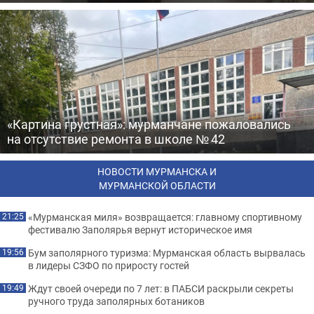
«Картина грустная»: мурманчане пожаловались
на отсутствие ремонта в школе № 42
НОВОСТИ МУРМАНСКА И
МУРМАНСКОЙ ОБЛАСТИ
«Мурманская миля» возвращается: главному спортивному
21:25
фестивалю Заполярья вернут историческое имя
Бум заполярного туризма: Мурманская область вырвалась
19:56
в лидеры СЗФО по приросту гостей
Ждут своей очереди по 7 лет: в ПАБСИ раскрыли секреты
19:49
ручного труда заполярных ботаников