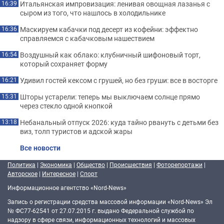
Итальянская импровизация: ленивая овощная лазанья с
16:39
сыром из того, что нашлось в холодильнике
Маскируем кабачки под десерт из кофейни: эффектно
16:36
справляемся с кабачковым нашествием
Воздушный как облако: клубничный шифоновый торт,
16:54
который сохраняет форму
Удивил гостей кексом с грушей, но без груши: все в восторге
16:21
Шторы устарели: теперь мы выключаем солнце прямо
15:31
через стекло одной кнопкой
Небанальный отпуск 2026: куда тайно рвануть с детьми без
13:18
виз, толп туристов и адской жары
Все новости
Политика
|
Экономика
|
Общество
|
Происшествия
|
Фоторепортажи
|
Авторское
|
Интересное
|
Спорт
Информационное агентство «Nord-News»
Запись о регистрации средства массовой информации «Nord-News» Эл
№ ФС77-62541 от 27.07.2015 г. выдано Федеральной службой по
надзору в сфере связи, информационных технологий и массовых