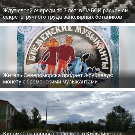
Ждут своей очереди по 7 лет: в ПАБСИ раскрыли
секреты ручного труда заполярных ботаников
Житель Североморска продает 3-рублевую
монету с бременскими музыкантами
Километры ровного асфальта: в Кильдинстрое