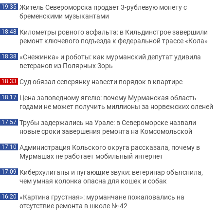
Житель Североморска продает 3-рублевую монету с
19:35
бременскими музыкантами
Километры ровного асфальта: в Кильдинстрое завершили
18:48
ремонт ключевого подъезда к федеральной трассе «Кола»
«Снежинка» и роботы: как мурманский депутат удивила
18:38
ветеранов из Полярных Зорь
Суд обязал северянку навести порядок в квартире
18:33
Цена заповедному ягелю: почему Мурманская область
18:17
годами не может получить миллионы за норвежских оленей
Трубы задержались на Урале: в Североморске назвали
17:57
новые сроки завершения ремонта на Комсомольской
Администрация Кольского округа рассказала, почему в
17:10
Мурмашах не работает мобильный интернет
Киберхулиганы и пугающие звуки: ветеринар объяснила,
17:09
чем умная колонка опасна для кошек и собак
«Картина грустная»: мурманчане пожаловались на
16:20
отсутствие ремонта в школе № 42