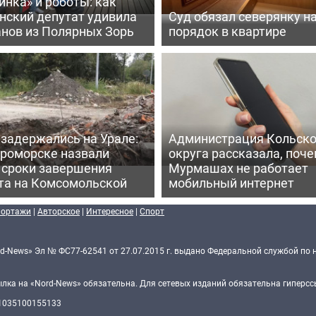
нка» и роботы: как
нский депутат удивила
Суд обязал северянку н
анов из Полярных Зорь
порядок в квартире
задержались на Урале:
Администрация Кольско
ероморске назвали
округа рассказала, поче
 сроки завершения
Мурмашах не работает
та на Комсомольской
мобильный интернет
портажи
|
Авторское
|
Интересное
|
Спорт
d-News» Эл № ФС77-62541 от 27.07.2015 г. выдано Федеральной службой по 
ка на «Nord-News» обязательна. Для сетевых изданий обязательна гиперссы
 1035100155133