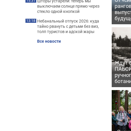
Шторы устарели: теперь мы
15:31
рангов
выключаем солнце прямо через
выпус
стекло одной кнопкой
будущ
Небанальный отпуск 2026: куда
13:18
тайно рвануть с детьми без виз,
толп туристов и адской жары
Все новости
Ждут с
ПАБСИ
ручно
ботан