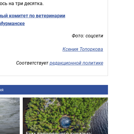
ось на три десятка.
ный комитет по ветеринарии
 Мурманске
Фото: соцсети
Ксения Топоркова
Соответствует
редакционной политике
ня
Бум заполярного туризма: