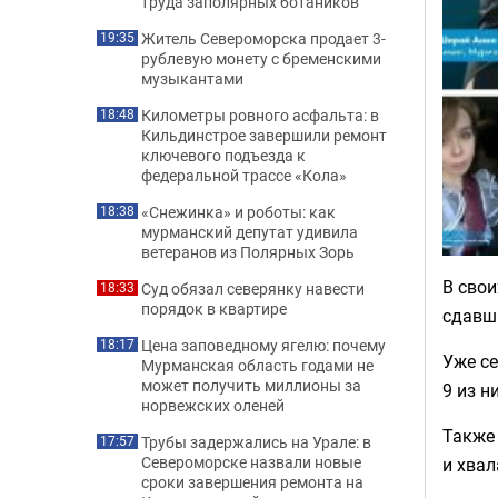
труда заполярных ботаников
Житель Североморска продает 3-
19:35
рублевую монету с бременскими
музыкантами
Километры ровного асфальта: в
18:48
Кильдинстрое завершили ремонт
ключевого подъезда к
федеральной трассе «Кола»
«Снежинка» и роботы: как
18:38
мурманский депутат удивила
ветеранов из Полярных Зорь
В сво
Суд обязал северянку навести
18:33
порядок в квартире
сдавши
Цена заповедному ягелю: почему
18:17
Уже се
Мурманская область годами не
может получить миллионы за
9 из н
норвежских оленей
Также 
Трубы задержались на Урале: в
17:57
Североморске назвали новые
и хвал
сроки завершения ремонта на