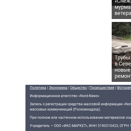
«Снежи
мурма
ветер
Трубы 
в Сев
новые
ремон
Политика
|
Экономика
|
Общество
|
Происшествия
|
Фоторе
Информационное агентство «Nord-News»
Запись о регистрации средства массовой информации «Nor
массовых коммуникаций (Роскомнадзор).
При полном или частичном использовании материалов ссыл
Учредитель — ООО «ИКС-МАРКЕТ», ИНН 5190310423, ОГРН