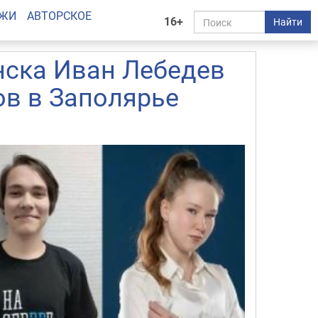
АЖИ
АВТОРСКОЕ
16+
Найти
нска Иван Лебедев
ов в Заполярье