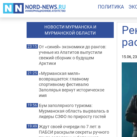
ПОЛИТИКА
ЭК
Ре
НОВОСТИ МУРМАНСКА И
МУРМАНСКОЙ ОБЛАСТИ
ра
От «синей» экономики до рангов:
23:15
ученые из Апатитов выпустили
15.06, 2
свежий сборник о будущем
Арктики
«Мурманская миля»
21:25
возвращается: главному
спортивному фестивалю
Заполярья вернут историческое
имя
Бум заполярного туризма:
19:56
Мурманская область вырвалась в
лидеры СЗФО по приросту гостей
Ждут своей очереди по 7 лет: в
19:49
ПАБСИ раскрыли секреты ручного