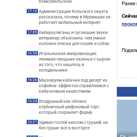
Комсомольской
Ранее
Администрация Кольского округа
17:10
Сейча
рассказала, почему в Мурмашах не
работает мобильный интернет
проко
Киберхулиганы и пугающие звуки:
17:09
ветеринар объяснила, чем умная
колонка опасна для кошек и собак
Подели
Итальянская импровизация:
16:39
ленивая овощная лазанья с сыром
из того, что нашлось в
холодильнике
Маскируем кабачки под десерт из
16:36
кофейни: эффектно справляемся с
кабачковым нашествием
Воздушный как облако:
16:54
клубничный шифоновый торт,
который сохраняет форму
Удивил гостей кексом с грушей, но
16:21
без груши: все в восторге
От «си