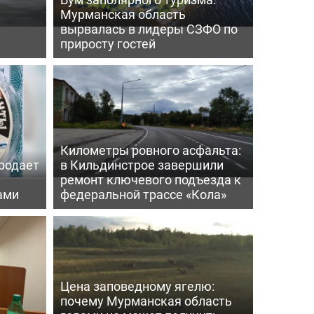
Мурманская область
вырвалась в лидеры СЗФО по
приросту гостей
Километры ровного асфальта:
родает
в Кильдинстрое завершили
ремонт ключевого подъезда к
ами
федеральной трассе «Кола»
Цена заповедному ягелю:
почему Мурманская область