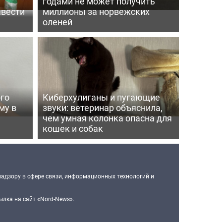
годами не может получить
авести
миллионы за норвежских
оленей
го
Киберхулиганы и пугающие
му в
звуки: ветеринар объяснила,
чем умная колонка опасна для
кошек и собак
надзору в сфере связи, информационных технологий и
лка на сайт «Nord-News».