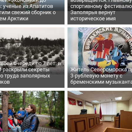
: ученые из Апатитов
спортивному фестивалю
тили свежий сборник о
Заполярья вернут
ем Арктики
историческое имя
воей очереди по 7 лет: в
 раскрыли секреты
Житель Североморска п
го труда заполярных
3-рублевую монету с
иков
бременскими музыкант