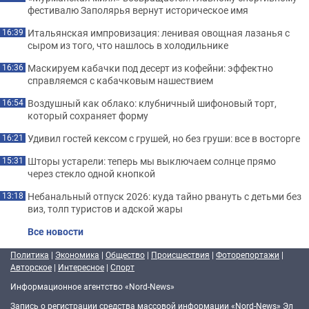
фестивалю Заполярья вернут историческое имя
Итальянская импровизация: ленивая овощная лазанья с
16:39
сыром из того, что нашлось в холодильнике
Маскируем кабачки под десерт из кофейни: эффектно
16:36
справляемся с кабачковым нашествием
Воздушный как облако: клубничный шифоновый торт,
16:54
который сохраняет форму
Удивил гостей кексом с грушей, но без груши: все в восторге
16:21
Шторы устарели: теперь мы выключаем солнце прямо
15:31
через стекло одной кнопкой
Небанальный отпуск 2026: куда тайно рвануть с детьми без
13:18
виз, толп туристов и адской жары
Все новости
Политика
|
Экономика
|
Общество
|
Происшествия
|
Фоторепортажи
|
Авторское
|
Интересное
|
Спорт
Информационное агентство «Nord-News»
Запись о регистрации средства массовой информации «Nord-News» Эл