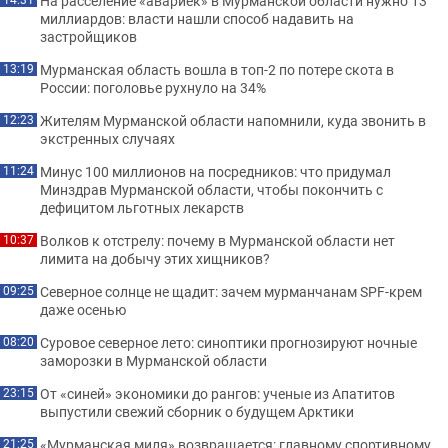
На расселение «авариек» в Мурманской области нужно 13
миллиардов: власти нашли способ надавить на
застройщиков
Мурманская область вошла в топ-2 по потере скота в
13:19
России: поголовье рухнуло на 34%
Жителям Мурманской области напомнили, куда звонить в
12:23
экстренных случаях
Минус 100 миллионов на посредников: что придумал
11:24
Минздрав Мурманской области, чтобы покончить с
дефицитом льготных лекарств
Волков к отстрелу: почему в Мурманской области нет
10:37
лимита на добычу этих хищников?
Северное солнце не щадит: зачем мурманчанам SPF-крем
09:25
даже осенью
Суровое северное лето: синоптики прогнозируют ночные
08:20
заморозки в Мурманской области
От «синей» экономики до рангов: ученые из Апатитов
23:15
выпустили свежий сборник о будущем Арктики
«Мурманская миля» возвращается: главному спортивному
21:25