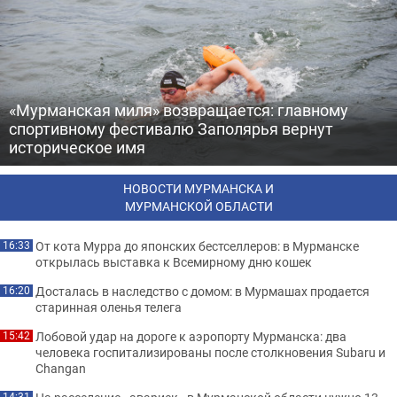
«Мурманская миля» возвращается: главному
спортивному фестивалю Заполярья вернут
историческое имя
НОВОСТИ МУРМАНСКА И
МУРМАНСКОЙ ОБЛАСТИ
От кота Мурра до японских бестселлеров: в Мурманске
16:33
открылась выставка к Всемирному дню кошек
Досталась в наследство с домом: в Мурмашах продается
16:20
старинная оленья телега
Лобовой удар на дороге к аэропорту Мурманска: два
15:42
человека госпитализированы после столкновения Subaru и
Changan
14:31