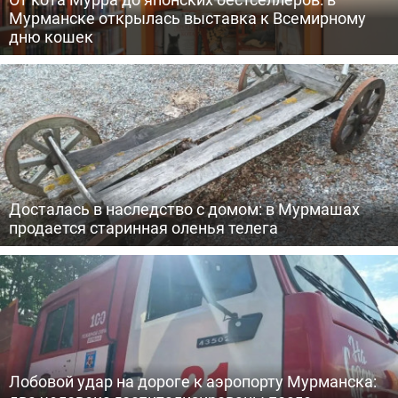
Мурманске открылась выставка к Всемирному
дню кошек
Досталась в наследство с домом: в Мурмашах
продается старинная оленья телега
Лобовой удар на дороге к аэропорту Мурманска: