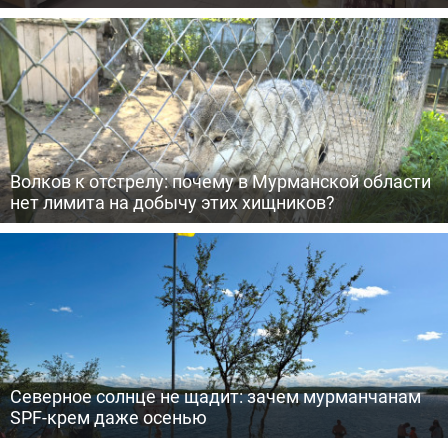
Волков к отстрелу: почему в Мурманской области
нет лимита на добычу этих хищников?
Северное солнце не щадит: зачем мурманчанам
SPF-крем даже осенью