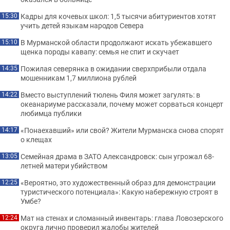
Кадры для кочевых школ: 1,5 тысячи абитуриентов хотят
15:30
учить детей языкам народов Севера
В Мурманской области продолжают искать убежавшего
15:10
щенка породы кавапу: семья не спит и скучает
Пожилая северянка в ожидании сверхприбыли отдала
14:35
мошенникам 1,7 миллиона рублей
Вместо выступлений тюлень Филя может загулять: в
14:22
океанариуме рассказали, почему может сорваться концерт
любимца публики
«Понаехавший» или свой? Жители Мурманска снова спорят
14:17
о клещах
Семейная драма в ЗАТО Александровск: сын угрожал 68-
13:05
летней матери убийством
«Вероятно, это художественный образ для демонстрации
12:25
туристического потенциала»: Какую набережную строят в
Умбе?
Мат на стенах и сломанный инвентарь: глава Ловозерского
12:24
округа лично проверил жалобы жителей