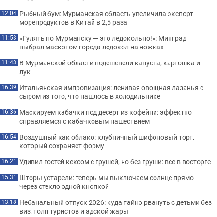
Рыбный бум: Мурманская область увеличила экспорт
12:04
морепродуктов в Китай в 2,5 раза
«Гулять по Мурманску — это ледокольно!»: Минград
11:53
выбрал маскотом города ледокол на ножках
В Мурманской области подешевели капуста, картошка и
11:43
лук
Итальянская импровизация: ленивая овощная лазанья с
16:39
сыром из того, что нашлось в холодильнике
Маскируем кабачки под десерт из кофейни: эффектно
16:36
справляемся с кабачковым нашествием
Воздушный как облако: клубничный шифоновый торт,
16:54
который сохраняет форму
Удивил гостей кексом с грушей, но без груши: все в восторге
16:21
Шторы устарели: теперь мы выключаем солнце прямо
15:31
через стекло одной кнопкой
Небанальный отпуск 2026: куда тайно рвануть с детьми без
13:18
виз, толп туристов и адской жары