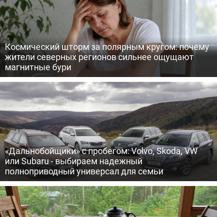
Космический шторм за полярным кругом: почему
жители северных регионов сильнее ощущают
магнитные бури
«Дальнобойщики» с пробегом: Volvo, Skoda, VW
или Subaru - выбираем надежный
полноприводный универсал для семьи