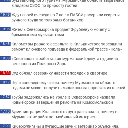
Бум заполярного туризма: Мурманская область вырвалась
в лидеры СЗФО по приросту гостей
Ждут своей очереди по 7 лет: в ПАБСИ раскрыли секреты
19:49
ручного труда заполярных ботаников
Житель Североморска продает 3-рублевую монету с
19:35
бременскими музыкантами
Километры ровного асфальта: в Кильдинстрое завершили
18:48
ремонт ключевого подъезда к федеральной трассе «Кола»
«Снежинка» и роботы: как мурманский депутат удивила
18:38
ветеранов из Полярных Зорь
Суд обязал северянку навести порядок в квартире
18:33
Цена заповедному ягелю: почему Мурманская область
18:17
годами не может получить миллионы за норвежских оленей
Трубы задержались на Урале: в Североморске назвали
17:57
новые сроки завершения ремонта на Комсомольской
Администрация Кольского округа рассказала, почему в
17:10
Мурмашах не работает мобильный интернет
Киберхулиганы и пугающие звуки: ветеринар объяснила,
17:09