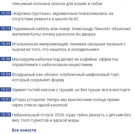
чем умная колонка опасна для кошек и собак
«Картина грустная»: мурманчане пожаловались на
16:20
отсутствие ремонта в школе № 42
Подземный кабель или сквер: Александр Лихолат объяснил
16:14
жителям Колы логику раскопок во дворах
Итальянская импровизация: ленивая овощная лазанья с
16:39
сыром из того, что нашлось в холодильнике
Маскируем кабачки под десерт из кофейни: эффектно
16:36
справляемся с кабачковым нашествием
Воздушный как облако: клубничный шифоновый торт,
16:54
который сохраняет форму
Удивил гостей кексом с грушей, но без груши: все в восторге
16:21
Шторы устарели: теперь мы выключаем солнце прямо
15:31
через стекло одной кнопкой
Небанальный отпуск 2026: куда тайно рвануть с детьми без
13:18
виз, толп туристов и адской жары
Все новости