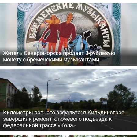
Житель Североморска продает 3-рублевую
монету с бременскими музыкантами
Километры ровного асфальта: в Кильдинстрое
завершили ремонт ключевого подъезда к
федеральной трассе «Кола»