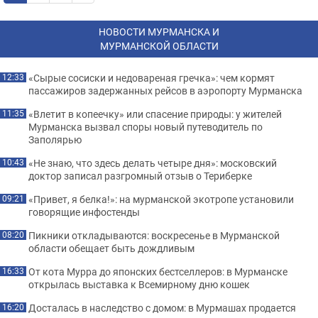
НОВОСТИ МУРМАНСКА И
МУРМАНСКОЙ ОБЛАСТИ
«Сырые сосиски и недовареная гречка»: чем кормят
12:33
пассажиров задержанных рейсов в аэропорту Мурманска
«Влетит в копеечку» или спасение природы: у жителей
11:35
Мурманска вызвал споры новый путеводитель по
Заполярью
«Не знаю, что здесь делать четыре дня»: московский
10:43
доктор записал разгромный отзыв о Териберке
«Привет, я белка!»: на мурманской экотропе установили
09:21
говорящие инфостенды
Пикники откладываются: воскресенье в Мурманской
08:20
области обещает быть дождливым
От кота Мурра до японских бестселлеров: в Мурманске
16:33
открылась выставка к Всемирному дню кошек
Досталась в наследство с домом: в Мурмашах продается
16:20