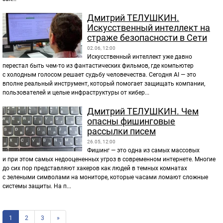
Дмитрий ТЕЛУШКИН.
Искусственный интеллект на
страже безопасности в Сети
02.06, 12:00
Искусственный интеллект уже давно
перестал быть чем-то из фантастических фильмов, где компьютер
с холодным голосом решает судьбу человечества. Сегодня AI — это
вполне реальный инструмент, который помогает защищать компании,
пользователей и целые инфраструктуры от кибер...
Дмитрий ТЕЛУШКИН. Чем
опасны фишинговые
рассылки писем
26.05, 12:00
Фишинг — это одна из самых массовых
и при этом самых недооцененных угроз в современном интернете. Многие
до сих пор представляют хакеров как людей в темных комнатах
с зелеными символами на мониторе, которые часами ломают сложные
системы защиты. На п...
1
2
3
»