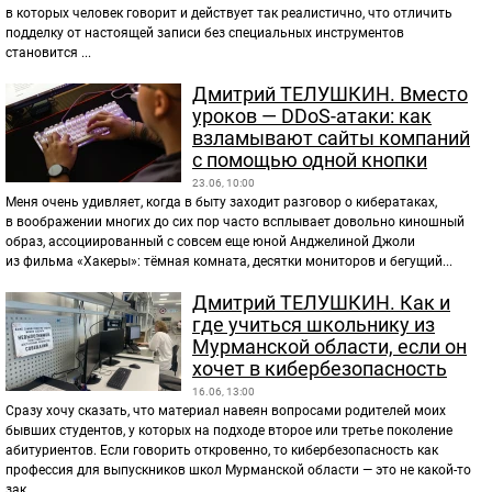
в которых человек говорит и действует так реалистично, что отличить
подделку от настоящей записи без специальных инструментов
становится ...
Дмитрий ТЕЛУШКИН. Вместо
уроков — DDoS-атаки: как
взламывают сайты компаний
с помощью одной кнопки
23.06, 10:00
Меня очень удивляет, когда в быту заходит разговор о кибератаках,
в воображении многих до сих пор часто всплывает довольно киношный
образ, ассоциированный с совсем еще юной Анджелиной Джоли
из фильма «Хакеры»: тёмная комната, десятки мониторов и бегущий...
Дмитрий ТЕЛУШКИН. Как и
где учиться школьнику из
Мурманской области, если он
хочет в кибербезопасность
16.06, 13:00
Сразу хочу сказать, что материал навеян вопросами родителей моих
бывших студентов, у которых на подходе второе или третье поколение
абитуриентов. Если говорить откровенно, то кибербезопасность как
профессия для выпускников школ Мурманской области — это не какой-то
зак...