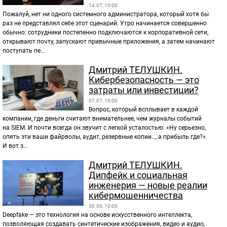
14.07, 10:00
Пожалуй, нет ни одного системного администратора, который хотя бы
раз не представлял себе этот сценарий. Утро начинается совершенно
обычно: сотрудники постепенно подключаются к корпоративной сети,
открывают почту, запускают привычные приложения, а затем начинают
поступать пе...
Дмитрий ТЕЛУШКИН.
Кибербезопасность — это
затраты или инвестиции?
07.07, 10:00
Вопрос, который всплывает в каждой
компании, где деньги считают внимательнее, чем журналы событий
на SIEM. И почти всегда он звучит с легкой усталостью: «Ну серьезно,
опять эти ваши файрволы, аудит, резервные копии…, а прибыль где?».
И вот з...
Дмитрий ТЕЛУШКИН.
Дипфейк и социальная
инженерия — новые реалии
кибермошенничества
30.06, 10:00
Deepfake — это технология на основе искусственного интеллекта,
позволяющая создавать синтетические изображения, видео и аудио,