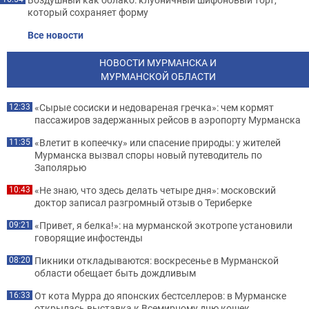
который сохраняет форму
Все новости
НОВОСТИ МУРМАНСКА И
МУРМАНСКОЙ ОБЛАСТИ
«Сырые сосиски и недовареная гречка»: чем кормят
12:33
пассажиров задержанных рейсов в аэропорту Мурманска
«Влетит в копеечку» или спасение природы: у жителей
11:35
Мурманска вызвал споры новый путеводитель по
Заполярью
«Не знаю, что здесь делать четыре дня»: московский
10:43
доктор записал разгромный отзыв о Териберке
«Привет, я белка!»: на мурманской экотропе установили
09:21
говорящие инфостенды
Пикники откладываются: воскресенье в Мурманской
08:20
области обещает быть дождливым
От кота Мурра до японских бестселлеров: в Мурманске
16:33
открылась выставка к Всемирному дню кошек