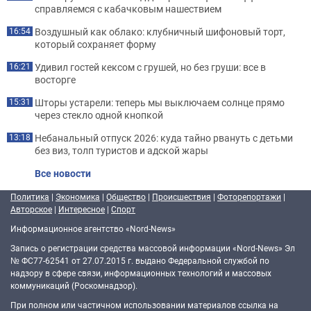
справляемся с кабачковым нашествием
Воздушный как облако: клубничный шифоновый торт,
16:54
который сохраняет форму
Удивил гостей кексом с грушей, но без груши: все в
16:21
восторге
Шторы устарели: теперь мы выключаем солнце прямо
15:31
через стекло одной кнопкой
Небанальный отпуск 2026: куда тайно рвануть с детьми
13:18
без виз, толп туристов и адской жары
Все новости
Политика
|
Экономика
|
Общество
|
Происшествия
|
Фоторепортажи
|
Авторское
|
Интересное
|
Спорт
Информационное агентство «Nord-News»
Запись о регистрации средства массовой информации «Nord-News» Эл
№ ФС77-62541 от 27.07.2015 г. выдано Федеральной службой по
надзору в сфере связи, информационных технологий и массовых
коммуникаций (Роскомнадзор).
При полном или частичном использовании материалов ссылка на