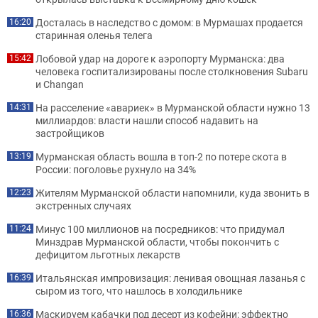
Досталась в наследство с домом: в Мурмашах продается
16:20
старинная оленья телега
Лобовой удар на дороге к аэропорту Мурманска: два
15:42
человека госпитализированы после столкновения Subaru
и Changan
На расселение «авариек» в Мурманской области нужно 13
14:31
миллиардов: власти нашли способ надавить на
застройщиков
Мурманская область вошла в топ-2 по потере скота в
13:19
России: поголовье рухнуло на 34%
Жителям Мурманской области напомнили, куда звонить в
12:23
экстренных случаях
Минус 100 миллионов на посредников: что придумал
11:24
Минздрав Мурманской области, чтобы покончить с
дефицитом льготных лекарств
Итальянская импровизация: ленивая овощная лазанья с
16:39
сыром из того, что нашлось в холодильнике
Маскируем кабачки под десерт из кофейни: эффектно
16:36