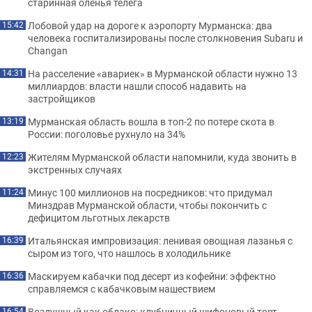
старинная оленья телега
Лобовой удар на дороге к аэропорту Мурманска: два
15:42
человека госпитализированы после столкновения Subaru и
Changan
На расселение «авариек» в Мурманской области нужно 13
14:31
миллиардов: власти нашли способ надавить на
застройщиков
Мурманская область вошла в топ-2 по потере скота в
13:19
России: поголовье рухнуло на 34%
Жителям Мурманской области напомнили, куда звонить в
12:23
экстренных случаях
Минус 100 миллионов на посредников: что придумал
11:24
Минздрав Мурманской области, чтобы покончить с
дефицитом льготных лекарств
Итальянская импровизация: ленивая овощная лазанья с
16:39
сыром из того, что нашлось в холодильнике
Маскируем кабачки под десерт из кофейни: эффектно
16:36
справляемся с кабачковым нашествием
Воздушный как облако: клубничный шифоновый торт,
16:54