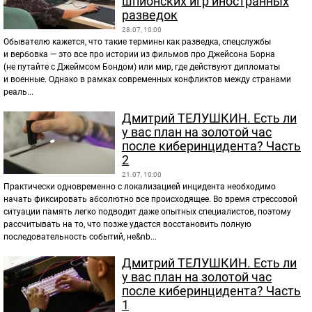
шпионских игр иностранных
разведок
28.07, 10:00
Обывателю кажется, что такие термины как разведка, спецслужбы
и вербовка — это все про истории из фильмов про Джейсона Борна
(не путайте с Джеймсом Бондом) или мир, где действуют дипломаты
и военные. Однако в рамках современных конфликтов между странами
реаль...
Дмитрий ТЕЛУШКИН. Есть ли
у вас план на золотой час
после киберинцидента? Часть
2
21.07, 10:00
Практически одновременно с локализацией инцидента необходимо
начать фиксировать абсолютно все происходящее. Во время стрессовой
ситуации память легко подводит даже опытных специалистов, поэтому
рассчитывать на то, что позже удастся восстановить полную
последовательность событий, не&nb...
Дмитрий ТЕЛУШКИН. Есть ли
у вас план на золотой час
после киберинцидента? Часть
1