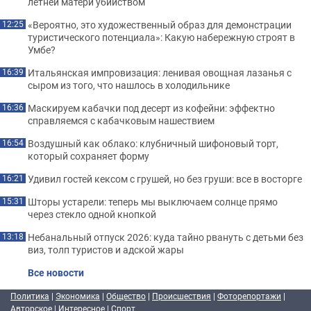
летней матери убийством
«Вероятно, это художественный образ для демонстрации
12:25
туристического потенциала»: Какую набережную строят в
Умбе?
Итальянская импровизация: ленивая овощная лазанья с
16:39
сыром из того, что нашлось в холодильнике
Маскируем кабачки под десерт из кофейни: эффектно
16:36
справляемся с кабачковым нашествием
Воздушный как облако: клубничный шифоновый торт,
16:54
который сохраняет форму
Удивил гостей кексом с грушей, но без груши: все в восторге
16:21
Шторы устарели: теперь мы выключаем солнце прямо
15:31
через стекло одной кнопкой
Небанальный отпуск 2026: куда тайно рвануть с детьми без
13:18
виз, толп туристов и адской жары
Все новости
Политика
|
Экономика
|
Общество
|
Происшествия
|
Фоторепортажи
|
Авторское
|
Интересное
|
Спорт