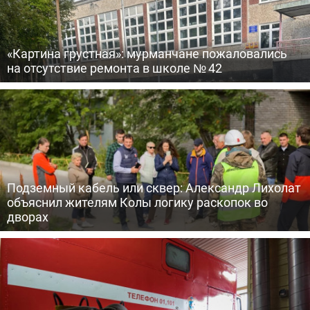
«Картина грустная»: мурманчане пожаловались
на отсутствие ремонта в школе № 42
Подземный кабель или сквер: Александр Лихолат
объяснил жителям Колы логику раскопок во
дворах