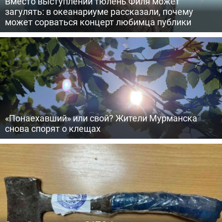
Вместо выступлений тюлень Филя может
загулять: в океанариуме рассказали, почему
может сорваться концерт любимца публики
«Понаехавший» или свой? Жители Мурманска
снова спорят о клещах