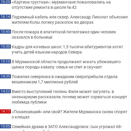
«Картина грустная»: мурманчане пожаловались на
16:20
отсутствие ремонта в школе № 42
Подземный кабель или сквер: Александр Лихолат объяснил
16:14
жителям Колы логику раскопок во дворах
После пожара в апатитской пятиэтажке один человек
15:45
оказался в больнице
Кадры для кочевых школ: 1,5 тысячи абитуриентов хотят
15:30
учить детей языкам народов Севера
В Мурманской области продолжают искать убежавшего
15:10
щенка породы кавапу: семья не спит и скучает
Пожилая северянка в ожидании сверхприбыли отдала
14:35
мошенникам 1,7 миллиона рублей
Вместо выступлений тюлень Филя может загулять: в
14:22
океанариуме рассказали, почему может сорваться концерт
любимца публики
«Понаехавший» или свой? Жители Мурманска снова спорят
14:17
о клещах
Семейная драма в ЗАТО Александровск: сын угрожал 68-
13:05