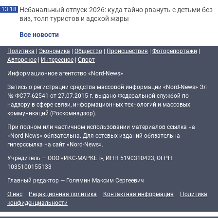
Небанальный отпуск 2026: куда тайно рвануть с детьми без
13:18
виз, толп туристов и адской жары
Все новости
Политика
|
Экономика
|
Общество
|
Происшествия
|
Фоторепортажи
|
Авторское
|
Интересное
|
Спорт
Информационное агентство «Nord-News»
Запись о регистрации средства массовой информации «Nord-News» Эл
№ ФС77-62541 от 27.07.2015 г. выдано Федеральной службой по
надзору в сфере связи, информационных технологий и массовых
коммуникаций (Роскомнадзор).
При полном или частичном использовании материалов ссылка на
«Nord-News» обязательна. Для сетевых изданий обязательна
гиперссылка на сайт «Nord-News».
Учредитель — ООО «ИКС-МАРКЕТ», ИНН 5190310423, ОГРН
1035100155133
Главный редактор — Голямин Максим Сергеевич
О нас
Редакционная политика
Контактная информация
Политика
конфиденциальности