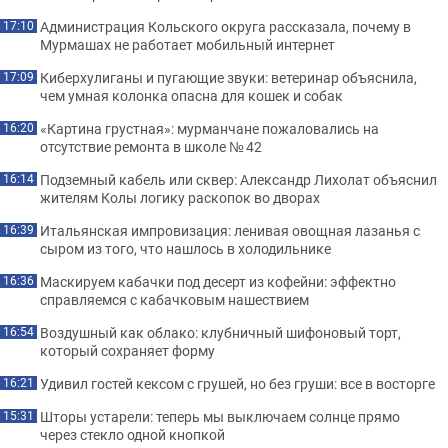
Администрация Кольского округа рассказала, почему в
17:10
Мурмашах не работает мобильный интернет
Киберхулиганы и пугающие звуки: ветеринар объяснила,
17:09
чем умная колонка опасна для кошек и собак
«Картина грустная»: мурманчане пожаловались на
16:20
отсутствие ремонта в школе № 42
Подземный кабель или сквер: Александр Лихолат объяснил
16:14
жителям Колы логику раскопок во дворах
Итальянская импровизация: ленивая овощная лазанья с
16:39
сыром из того, что нашлось в холодильнике
Маскируем кабачки под десерт из кофейни: эффектно
16:36
справляемся с кабачковым нашествием
Воздушный как облако: клубничный шифоновый торт,
16:54
который сохраняет форму
Удивил гостей кексом с грушей, но без груши: все в восторге
16:21
Шторы устарели: теперь мы выключаем солнце прямо
15:31
через стекло одной кнопкой