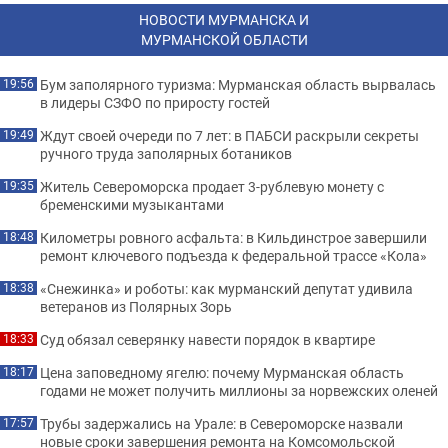
НОВОСТИ МУРМАНСКА И
МУРМАНСКОЙ ОБЛАСТИ
Бум заполярного туризма: Мурманская область вырвалась
19:56
в лидеры СЗФО по приросту гостей
Ждут своей очереди по 7 лет: в ПАБСИ раскрыли секреты
19:49
ручного труда заполярных ботаников
Житель Североморска продает 3-рублевую монету с
19:35
бременскими музыкантами
Километры ровного асфальта: в Кильдинстрое завершили
18:48
ремонт ключевого подъезда к федеральной трассе «Кола»
«Снежинка» и роботы: как мурманский депутат удивила
18:38
ветеранов из Полярных Зорь
Суд обязал северянку навести порядок в квартире
18:33
Цена заповедному ягелю: почему Мурманская область
18:17
годами не может получить миллионы за норвежских оленей
Трубы задержались на Урале: в Североморске назвали
17:57
новые сроки завершения ремонта на Комсомольской