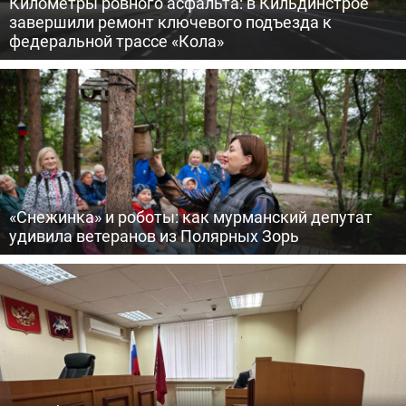
Километры ровного асфальта: в Кильдинстрое
завершили ремонт ключевого подъезда к
федеральной трассе «Кола»
«Снежинка» и роботы: как мурманский депутат
удивила ветеранов из Полярных Зорь