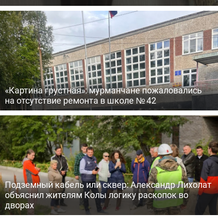
«Картина грустная»: мурманчане пожаловались
на отсутствие ремонта в школе № 42
Подземный кабель или сквер: Александр Лихолат
объяснил жителям Колы логику раскопок во
дворах