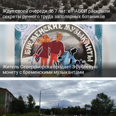
Ждут своей очереди по 7 лет: в ПАБСИ раскрыли
секреты ручного труда заполярных ботаников
Житель Североморска продает 3-рублевую
монету с бременскими музыкантами