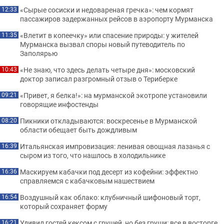
«Сырые сосиски и недовареная гречка»: чем кормят
12:33
пассажиров задержанных рейсов в аэропорту Мурманска
«Влетит в копеечку» или спасение природы: у жителей
11:35
Мурманска вызвал споры новый путеводитель по
Заполярью
«Не знаю, что здесь делать четыре дня»: московский
10:43
доктор записал разгромный отзыв о Териберке
«Привет, я белка!»: на мурманской экотропе установили
09:21
говорящие инфостенды
Пикники откладываются: воскресенье в Мурманской
08:20
области обещает быть дождливым
Итальянская импровизация: ленивая овощная лазанья с
16:39
сыром из того, что нашлось в холодильнике
Маскируем кабачки под десерт из кофейни: эффектно
16:36
справляемся с кабачковым нашествием
Воздушный как облако: клубничный шифоновый торт,
16:54
который сохраняет форму
Удивил гостей кексом с грушей, но без груши: все в восторге
16:21