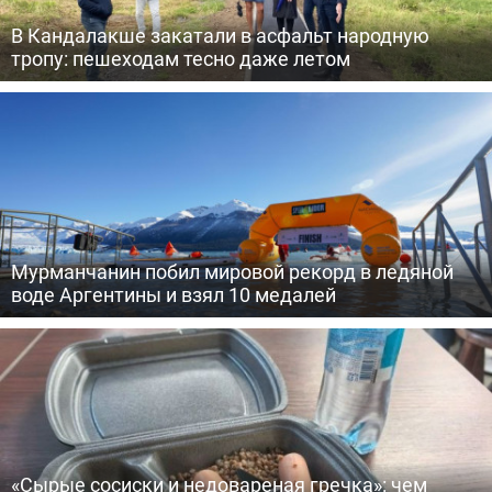
В Кандалакше закатали в асфальт народную
тропу: пешеходам тесно даже летом
Мурманчанин побил мировой рекорд в ледяной
воде Аргентины и взял 10 медалей
«Сырые сосиски и недовареная гречка»: чем