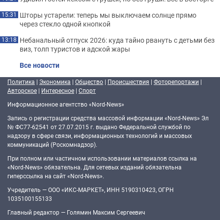
Шторы устарели: теперь мы выключаем солнце прямо
15:31
через стекло одной кнопкой
Небанальный отпуск 2026: куда тайно рвануть с детьми без
13:18
виз, толп туристов и адской жары
Все новости
Политика
|
Экономика
|
Общество
|
Происшествия
|
Фоторепортажи
|
Авторское
|
Интересное
|
Спорт
Информационное агентство «Nord-News»
Запись о регистрации средства массовой информации «Nord-News» Эл
№ ФС77-62541 от 27.07.2015 г. выдано Федеральной службой по
надзору в сфере связи, информационных технологий и массовых
коммуникаций (Роскомнадзор).
При полном или частичном использовании материалов ссылка на
«Nord-News» обязательна. Для сетевых изданий обязательна
гиперссылка на сайт «Nord-News».
Учредитель — ООО «ИКС-МАРКЕТ», ИНН 5190310423, ОГРН
1035100155133
Главный редактор — Голямин Максим Сергеевич