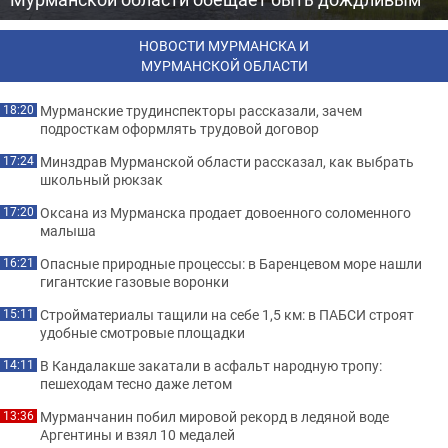
НОВОСТИ МУРМАНСКА И
МУРМАНСКОЙ ОБЛАСТИ
Мурманские трудинспекторы рассказали, зачем
18:20
подросткам оформлять трудовой договор
Минздрав Мурманской области рассказал, как выбрать
17:24
школьный рюкзак
Оксана из Мурманска продает довоенного соломенного
17:20
малыша
Опасные природные процессы: в Баренцевом море нашли
16:21
гигантские газовые воронки
Стройматериалы тащили на себе 1,5 км: в ПАБСИ строят
15:11
удобные смотровые площадки
В Кандалакше закатали в асфальт народную тропу:
14:11
пешеходам тесно даже летом
Мурманчанин побил мировой рекорд в ледяной воде
13:36
Аргентины и взял 10 медалей