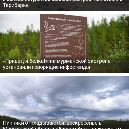
Териберке
«Привет, я белка!»: на мурманской экотропе
установили говорящие инфостенды
Пикники откладываются: воскресенье в
Мурманской области обещает быть дождливым