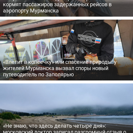
кормят пассажиров задержанных рейсов в
аэропорту Мурманска
«Влетит в копеечку» или спасение природы: у
жителей Мурманска вызвал споры новый
путеводитель по Заполярью
«Не знаю, что здесь делать четыре дня»:
московский доктор записал разгромный отзыв о