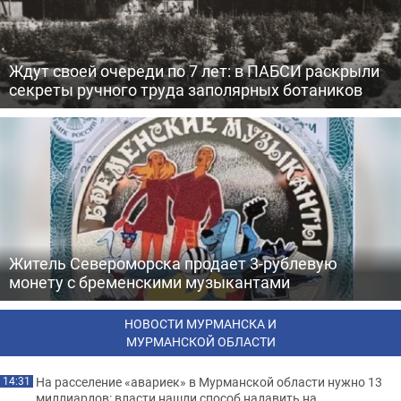
Ждут своей очереди по 7 лет: в ПАБСИ раскрыли
секреты ручного труда заполярных ботаников
Житель Североморска продает 3-рублевую
монету с бременскими музыкантами
НОВОСТИ МУРМАНСКА И
МУРМАНСКОЙ ОБЛАСТИ
На расселение «авариек» в Мурманской области нужно 13
14:31
миллиардов: власти нашли способ надавить на