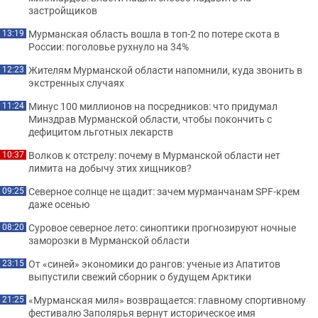
застройщиков
Мурманская область вошла в топ-2 по потере скота в
13:19
России: поголовье рухнуло на 34%
Жителям Мурманской области напомнили, куда звонить в
12:23
экстренных случаях
Минус 100 миллионов на посредников: что придумал
11:24
Минздрав Мурманской области, чтобы покончить с
дефицитом льготных лекарств
Волков к отстрелу: почему в Мурманской области нет
10:37
лимита на добычу этих хищников?
Северное солнце не щадит: зачем мурманчанам SPF-крем
09:25
даже осенью
Суровое северное лето: синоптики прогнозируют ночные
08:20
заморозки в Мурманской области
От «синей» экономики до рангов: ученые из Апатитов
23:15
выпустили свежий сборник о будущем Арктики
«Мурманская миля» возвращается: главному спортивному
21:25
фестивалю Заполярья вернут историческое имя