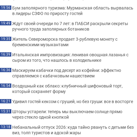
Бум заполярного туризма: Мурманская область вырвалась
19:56
в лидеры СЗФО по приросту гостей
Ждут своей очереди по 7 лет: в ПАБСИ раскрыли секреты
19:49
ручного труда заполярных ботаников
Житель Североморска продает 3-рублевую монету с
19:35
бременскими музыкантами
Итальянская импровизация: ленивая овощная лазанья с
16:39
сыром из того, что нашлось в холодильнике
Маскируем кабачки под десерт из кофейни: эффектно
16:36
справляемся с кабачковым нашествием
Воздушный как облако: клубничный шифоновый торт,
16:54
который сохраняет форму
Удивил гостей кексом с грушей, но без груши: все в восторге
16:21
Шторы устарели: теперь мы выключаем солнце прямо
15:31
через стекло одной кнопкой
Небанальный отпуск 2026: куда тайно рвануть с детьми без
13:18
виз, толп туристов и адской жары