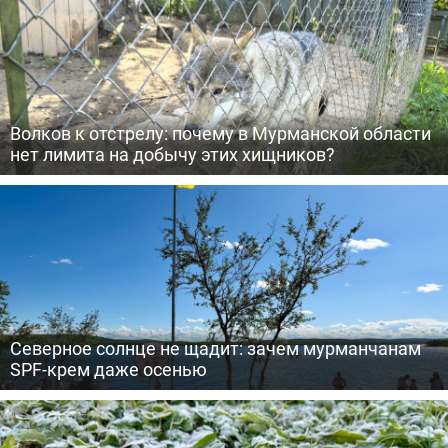
Волков к отстрелу: почему в Мурманской области
нет лимита на добычу этих хищников?
Северное солнце не щадит: зачем мурманчанам
SPF-крем даже осенью