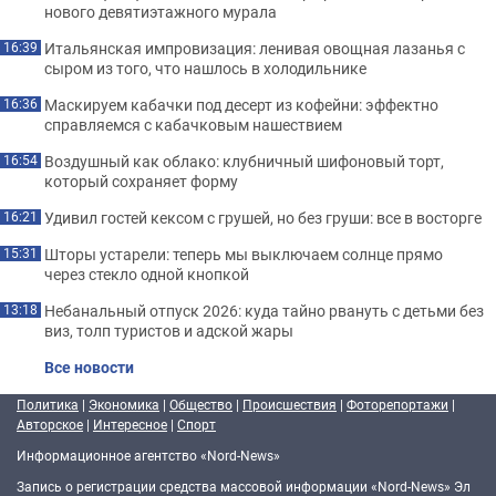
нового девятиэтажного мурала
Итальянская импровизация: ленивая овощная лазанья с
16:39
сыром из того, что нашлось в холодильнике
Маскируем кабачки под десерт из кофейни: эффектно
16:36
справляемся с кабачковым нашествием
Воздушный как облако: клубничный шифоновый торт,
16:54
который сохраняет форму
Удивил гостей кексом с грушей, но без груши: все в восторге
16:21
Шторы устарели: теперь мы выключаем солнце прямо
15:31
через стекло одной кнопкой
Небанальный отпуск 2026: куда тайно рвануть с детьми без
13:18
виз, толп туристов и адской жары
Все новости
Политика
|
Экономика
|
Общество
|
Происшествия
|
Фоторепортажи
|
Авторское
|
Интересное
|
Спорт
Информационное агентство «Nord-News»
Запись о регистрации средства массовой информации «Nord-News» Эл