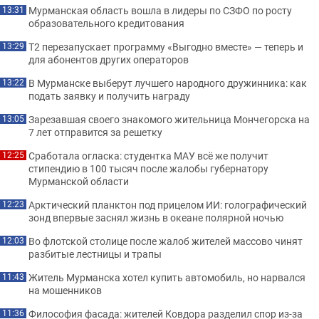
Мурманская область вошла в лидеры по СЗФО по росту
13:31
образовательного кредитования
Т2 перезапускает программу «Выгодно вместе» — теперь и
13:29
для абонентов других операторов
В Мурманске выберут лучшего народного дружинника: как
13:22
подать заявку и получить награду
Зарезавшая своего знакомого жительница Мончегорска на
13:05
7 лет отправится за решетку
Сработала огласка: студентка МАУ всё же получит
12:25
стипендию в 100 тысяч после жалобы губернатору
Мурманской области
Арктический планктон под прицелом ИИ: голографический
12:23
зонд впервые заснял жизнь в океане полярной ночью
Во флотской столице после жалоб жителей массово чинят
12:03
разбитые лестницы и трапы
Житель Мурманска хотел купить автомобиль, но нарвался
11:43
на мошенников
Философия фасада: жителей Ковдора разделил спор из-за
11:36