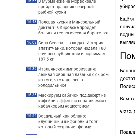
В Мурманске на Морвокзале
16:55
убирае
пройдет праздник северной
рыбной кухни
Ещё эт
Полевая кухня и Минеральный
16:43
получа
диктант: в Кировске пройдет
большая геологическая барахолка
водный
выгля
Сила Севера — в людях! История
16:03
апатитчанки, которая издала 180
Пом
научных публикаций и поднимает
187,5 кг
Итальянская импровизация:
16:39
Банан
ленивая овощная лазанья с сыром
доста
из того, что нашлось в
холодильнике
Полиса
Маскируем кабачки под десерт из
16:36
Вам т
кофейни: эффектно справляемся с
кабачковым нашествием
Фото: 
Воздушный как облако:
16:54
клубничный шифоновый торт,
который сохраняет форму
Подели