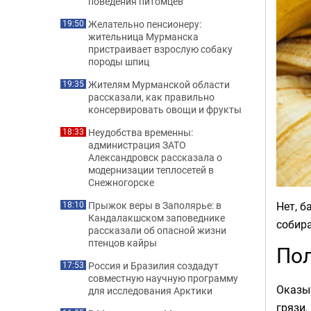
поведения питомцев
Желательно пенсионеру:
19:50
жительница Мурманска
пристраивает взрослую собаку
породы шпиц
Жителям Мурманской области
19:35
рассказали, как правильно
консервировать овощи и фрукты
Неудобства временны:
18:33
администрация ЗАТО
Александровск рассказала о
модернизации теплосетей в
Снежногорске
Нет, б
Прыжок веры в Заполярье: в
18:10
Кандалакшском заповеднике
собира
рассказали об опасной жизни
птенцов кайры
Пол
Россия и Бразилия создадут
17:53
совместную научную программу
Оказы
для исследования Арктики
грязи,