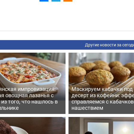
Другие новости за сегод
янская импровизация:
Маскируем кабачки под
ая овощная лазанья с
десерт из кофейни: эфф
из того, что нашлось в
справляемся с кабачко
ильнике
нашествием