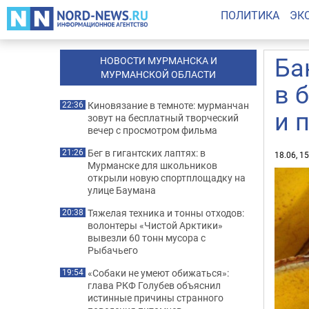
ПОЛИТИКА
ЭК
Ба
НОВОСТИ МУРМАНСКА И
МУРМАНСКОЙ ОБЛАСТИ
в 
Киновязание в темноте: мурманчан
22:36
и 
зовут на бесплатный творческий
вечер с просмотром фильма
Бег в гигантских лаптях: в
21:26
18.06, 1
Мурманске для школьников
открыли новую спортплощадку на
улице Баумана
Тяжелая техника и тонны отходов:
20:38
волонтеры «Чистой Арктики»
вывезли 60 тонн мусора с
Рыбачьего
«Собаки не умеют обижаться»:
19:54
глава РКФ Голубев объяснил
истинные причины странного