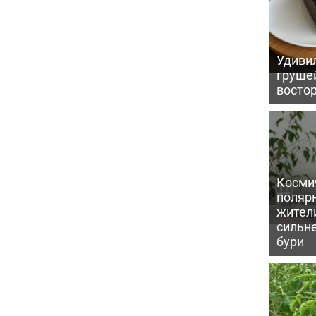
Удивил
грушей
восто
Косми
поляр
жител
сильн
бури