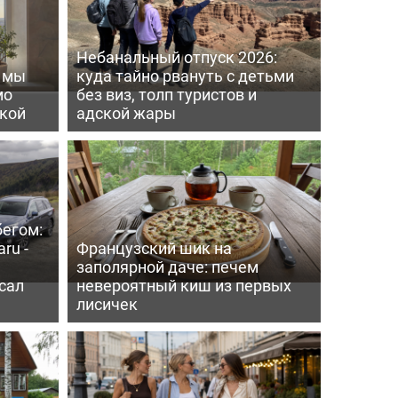
Небанальный отпуск 2026:
ь мы
куда тайно рвануть с детьми
мо
без виз, толп туристов и
пкой
адской жары
бегом:
ru -
Французский шик на
заполярной даче: печем
сал
невероятный киш из первых
лисичек