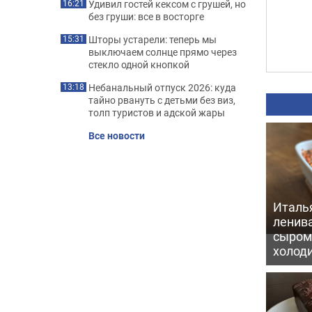
Удивил гостей кексом с грушей, но
16:21
без груши: все в восторге
Шторы устарели: теперь мы
15:31
выключаем солнце прямо через
стекло одной кнопкой
Небанальный отпуск 2026: куда
13:18
тайно рвануть с детьми без виз,
толп туристов и адской жары
Все новости
Италь
ленив
сыром 
холод