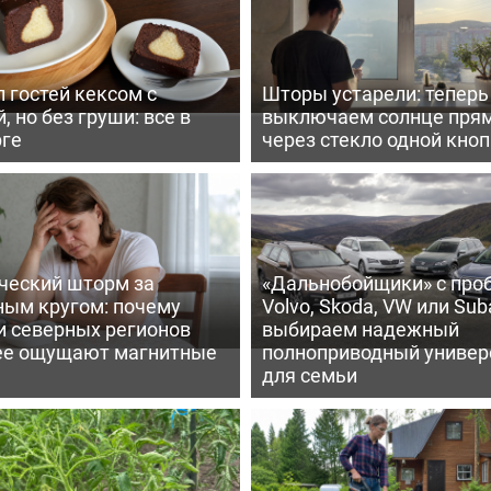
 гостей кексом с
Шторы устарели: тепер
, но без груши: все в
выключаем солнце пря
рге
через стекло одной кно
ческий шторм за
«Дальнобойщики» с про
ным кругом: почему
Volvo, Skoda, VW или Suba
и северных регионов
выбираем надежный
ее ощущают магнитные
полноприводный универ
для семьи