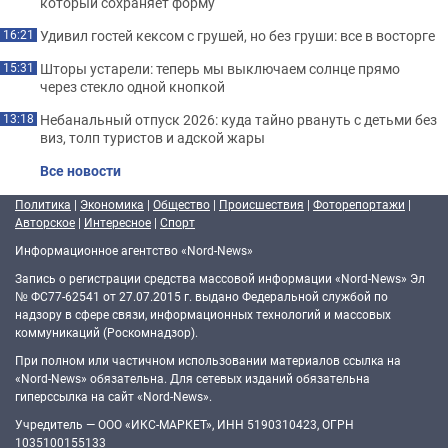
который сохраняет форму
Удивил гостей кексом с грушей, но без груши: все в восторге
16:21
Шторы устарели: теперь мы выключаем солнце прямо
15:31
через стекло одной кнопкой
Небанальный отпуск 2026: куда тайно рвануть с детьми без
13:18
виз, толп туристов и адской жары
Все новости
Политика
|
Экономика
|
Общество
|
Происшествия
|
Фоторепортажи
|
Авторское
|
Интересное
|
Спорт
Информационное агентство «Nord-News»
Запись о регистрации средства массовой информации «Nord-News» Эл
№ ФС77-62541 от 27.07.2015 г. выдано Федеральной службой по
надзору в сфере связи, информационных технологий и массовых
коммуникаций (Роскомнадзор).
При полном или частичном использовании материалов ссылка на
«Nord-News» обязательна. Для сетевых изданий обязательна
гиперссылка на сайт «Nord-News».
Учредитель — ООО «ИКС-МАРКЕТ», ИНН 5190310423, ОГРН
1035100155133