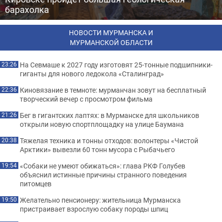
барахолка
НОВОСТИ МУРМАНСКА И
МУРМАНСКОЙ ОБЛАСТИ
На Севмаше к 2027 году изготовят 25-тонные подшипники-
23:26
гиганты для нового ледокола «Сталинград»
Киновязание в темноте: мурманчан зовут на бесплатный
22:36
творческий вечер с просмотром фильма
Бег в гигантских лаптях: в Мурманске для школьников
21:26
открыли новую спортплощадку на улице Баумана
Тяжелая техника и тонны отходов: волонтеры «Чистой
20:38
Арктики» вывезли 60 тонн мусора с Рыбачьего
«Собаки не умеют обижаться»: глава РКФ Голубев
19:54
объяснил истинные причины странного поведения
питомцев
Желательно пенсионеру: жительница Мурманска
19:50
пристраивает взрослую собаку породы шпиц