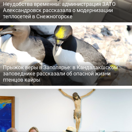
Неудобства временны: администрация ЗАТО
Александровск рассказала о модернизации
теплосетей в Снежногорске
Прыжок веры в Заполярье: в Кандалакшском
заповеднике рассказали об опасной жизни
птенцов кайры