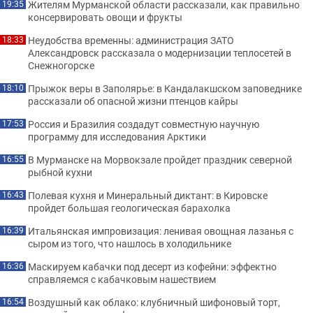
Жителям Мурманской области рассказали, как правильно
19:35
консервировать овощи и фрукты
Неудобства временны: администрация ЗАТО
18:33
Александровск рассказала о модернизации теплосетей в
Снежногорске
Прыжок веры в Заполярье: в Кандалакшском заповеднике
18:10
рассказали об опасной жизни птенцов кайры
Россия и Бразилия создадут совместную научную
17:53
программу для исследования Арктики
В Мурманске на Морвокзале пройдет праздник северной
16:55
рыбной кухни
Полевая кухня и Минеральный диктант: в Кировске
16:43
пройдет большая геологическая барахолка
Итальянская импровизация: ленивая овощная лазанья с
16:39
сыром из того, что нашлось в холодильнике
Маскируем кабачки под десерт из кофейни: эффектно
16:36
справляемся с кабачковым нашествием
Воздушный как облако: клубничный шифоновый торт,
16:54