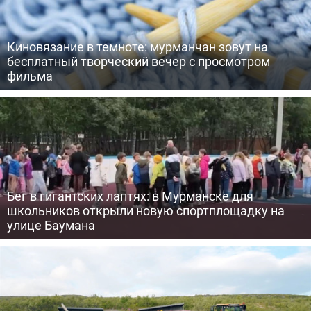
Киновязание в темноте: мурманчан зовут на
бесплатный творческий вечер с просмотром
фильма
Бег в гигантских лаптях: в Мурманске для
школьников открыли новую спортплощадку на
улице Баумана