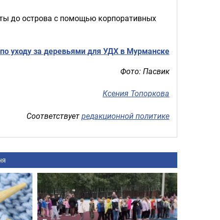
сты до острова с помощью корпоративных
по уходу за деревьями для УДХ в Мурманске
Фото: Пасвик
Ксения Топоркова
Соответствует
редакционной политике
ня