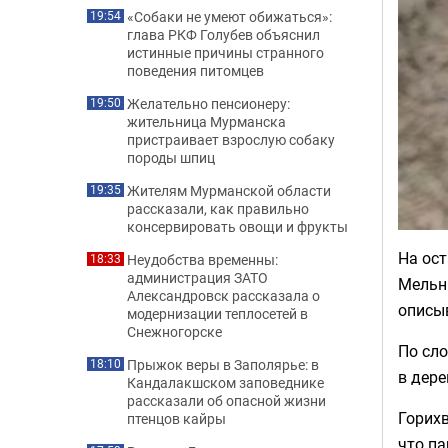
«Собаки не умеют обижаться»:
19:54
глава РКФ Голубев объяснил
истинные причины странного
поведения питомцев
Желательно пенсионеру:
19:50
жительница Мурманска
пристраивает взрослую собаку
породы шпиц
Жителям Мурманской области
19:35
рассказали, как правильно
консервировать овощи и фрукты
На ос
Неудобства временны:
18:33
администрация ЗАТО
Мельни
Александровск рассказала о
описыв
модернизации теплосетей в
Снежногорске
По сло
Прыжок веры в Заполярье: в
18:10
в дере
Кандалакшском заповеднике
рассказали об опасной жизни
Горихв
птенцов кайры
что па