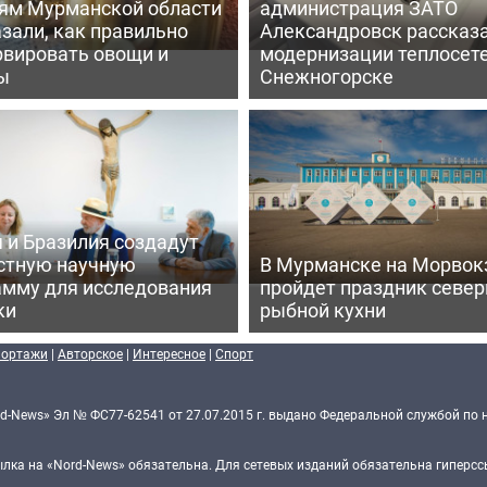
ям Мурманской области
администрация ЗАТО
зали, как правильно
Александровск рассказа
рвировать овощи и
модернизации теплосете
ы
Снежногорске
 и Бразилия создадут
стную научную
В Мурманске на Морвок
амму для исследования
пройдет праздник север
ки
рыбной кухни
портажи
|
Авторское
|
Интересное
|
Спорт
d-News» Эл № ФС77-62541 от 27.07.2015 г. выдано Федеральной службой по 
ка на «Nord-News» обязательна. Для сетевых изданий обязательна гиперссы