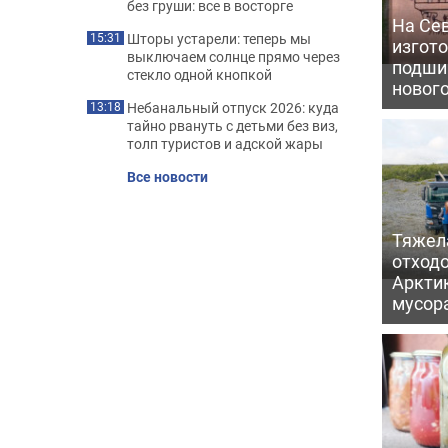
без груши: все в восторге
На Се
Шторы устарели: теперь мы
15:31
изгото
выключаем солнце прямо через
подши
стекло одной кнопкой
новог
Небанальный отпуск 2026: куда
13:18
тайно рвануть с детьми без виз,
толп туристов и адской жары
Все новости
Тяжел
отходо
Арктик
мусор