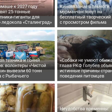
вмаше к 2027 году
Киновязание в темноте:
вят 25-тонные
мурманчан зовут на
пники-гиганты для
бесплатный творческий
о ледокола «Сталинград»
с просмотром фильма
ая техника и тонны
«Собаки не умеют обижа
в: волонтеры «Чистой
глава РКФ Голубев объя
и» вывезли 60 тонн
истинные причины стра
а с Рыбачьего
поведения питомцев
Неудобства временны: