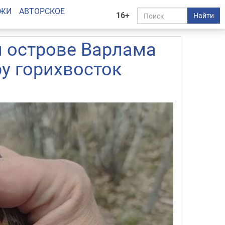
АЖИ
АВТОРСКОЕ
16+
Найти
м острове Варлама
у горихвосток