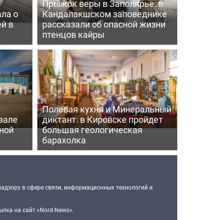
Прыжок веры в Заполярье: в
ла о
Кандалакшском заповеднике
й в
рассказали об опасной жизни
птенцов кайры
Полевая кухня и Минеральный
зале
диктант: в Кировске пройдет
ной
большая геологическая
барахолка
надзору в сфере связи, информационных технологий и
лка на сайт «Nord-News».