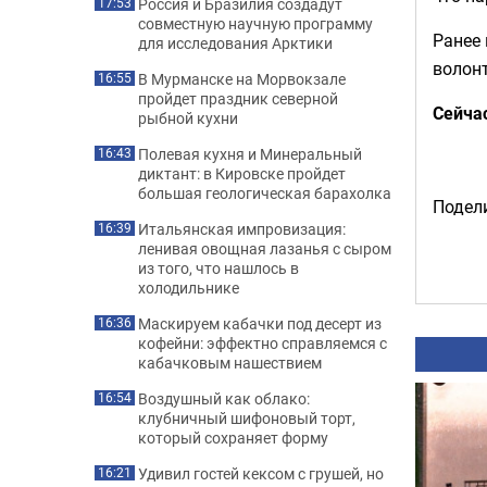
Россия и Бразилия создадут
17:53
совместную научную программу
Ранее
для исследования Арктики
волонт
В Мурманске на Морвокзале
16:55
пройдет праздник северной
Сейча
рыбной кухни
Полевая кухня и Минеральный
16:43
диктант: в Кировске пройдет
большая геологическая барахолка
Подели
Итальянская импровизация:
16:39
ленивая овощная лазанья с сыром
из того, что нашлось в
холодильнике
Маскируем кабачки под десерт из
16:36
кофейни: эффектно справляемся с
кабачковым нашествием
Воздушный как облако:
16:54
клубничный шифоновый торт,
который сохраняет форму
Удивил гостей кексом с грушей, но
16:21