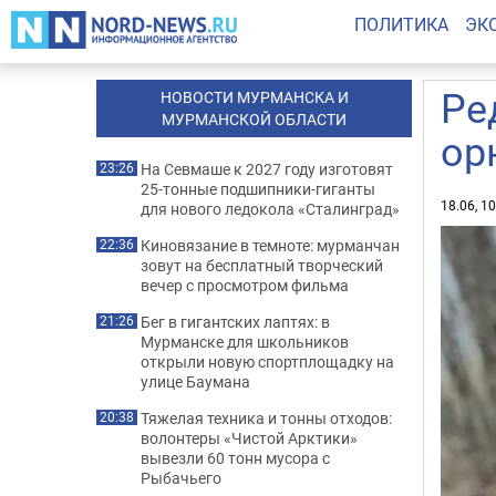
ПОЛИТИКА
ЭК
Ре
НОВОСТИ МУРМАНСКА И
МУРМАНСКОЙ ОБЛАСТИ
ор
На Севмаше к 2027 году изготовят
23:26
25-тонные подшипники-гиганты
18.06, 1
для нового ледокола «Сталинград»
Киновязание в темноте: мурманчан
22:36
зовут на бесплатный творческий
вечер с просмотром фильма
Бег в гигантских лаптях: в
21:26
Мурманске для школьников
открыли новую спортплощадку на
улице Баумана
Тяжелая техника и тонны отходов:
20:38
волонтеры «Чистой Арктики»
вывезли 60 тонн мусора с
Рыбачьего