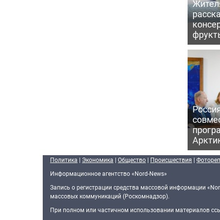
Жител
расска
консе
фрукт
Россия
совме
прогр
Аркти
Политика
|
Экономика
|
Общество
|
Происшествия
|
Фоторе
Информационное агентство «Nord-News»
Запись о регистрации средства массовой информации «Nor
массовых коммуникаций (Роскомнадзор).
При полном или частичном использовании материалов ссыл