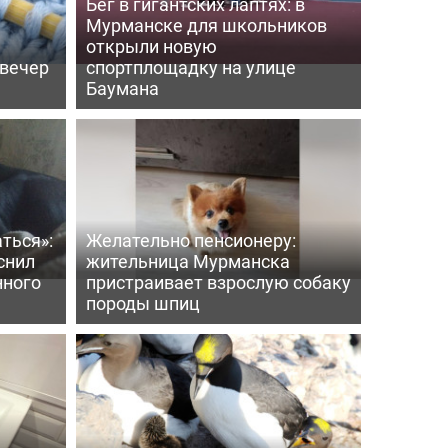
Бег в гигантских лаптях: в
Мурманске для школьников
открыли новую
 вечер
спортплощадку на улице
Баумана
ться»:
Желательно пенсионеру:
снил
жительница Мурманска
нного
пристраивает взрослую собаку
породы шпиц