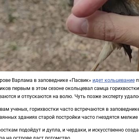
трове Варлама в заповеднике «Пасвик»
идет кольцевание
п
ков первым в этом сезоне окольцевал самца горихвостки
аются и отпускаются на волю. Чуть позже эксперту удало
вам ученых, горихвостки часто встречаются в заповеднике
вянных зданиях старой постройки часто гнездятся мелкие
осткам подойдут и дупла, и чердаки, и искусственно созд
ра на острове даст потомство.