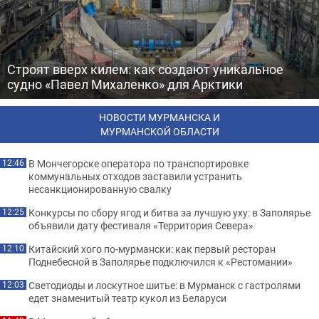
Строят вверх килем: как создают уникальное
судно «Павел Михаленко» для Арктики
НОВОСТИ МУРМАНСКА И
МУРМАНСКОЙ ОБЛАСТИ
В Мончегорске оператора по транспортировке
12:46
коммунальных отходов заставили устранить
несанкционированную свалку
Конкурсы по сбору ягод и битва за лучшую уху: в Заполярье
12:25
объявили дату фестиваля «Территория Севера»
Китайский хого по-мурмански: как первый ресторан
12:10
Поднебесной в Заполярье подключился к «Рестомании»
Светодиоды и лоскутное шитье: в Мурманск с гастролями
12:03
едет знаменитый театр кукол из Беларуси