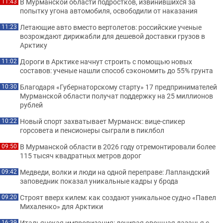
В Мурманской области подростков, извинившихся за
11:43
попытку угона автомобиля, освободили от наказания
Летающие авто вместо вертолетов: российские ученые
11:23
возрождают дирижабли для дешевой доставки грузов в
Арктику
Дороги в Арктике начнут строить с помощью новых
11:02
составов: ученые нашли способ сэкономить до 55% грунта
Благодаря «Губернаторскому старту» 17 предпринимателей
10:30
Мурманской области получат поддержку на 25 миллионов
рублей
Новый спорт захватывает Мурманск: вице-спикер
10:22
горсовета и пенсионеры сыграли в пиклбол
В Мурманской области в 2026 году отремонтировали более
09:50
115 тысяч квадратных метров дорог
Медведи, волки и люди на одной переправе: Лапландский
09:42
заповедник показал уникальные кадры у брода
Строят вверх килем: как создают уникальное судно «Павел
09:20
Михаленко» для Арктики
Итальянская импровизация: ленивая овощная лазанья с
16:39