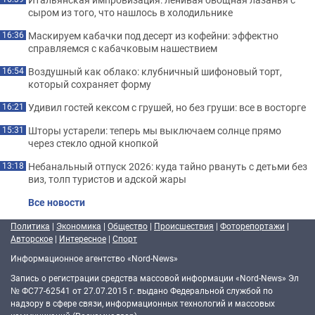
сыром из того, что нашлось в холодильнике
Маскируем кабачки под десерт из кофейни: эффектно
16:36
справляемся с кабачковым нашествием
Воздушный как облако: клубничный шифоновый торт,
16:54
который сохраняет форму
Удивил гостей кексом с грушей, но без груши: все в восторге
16:21
Шторы устарели: теперь мы выключаем солнце прямо
15:31
через стекло одной кнопкой
Небанальный отпуск 2026: куда тайно рвануть с детьми без
13:18
виз, толп туристов и адской жары
Все новости
Политика
|
Экономика
|
Общество
|
Происшествия
|
Фоторепортажи
|
Авторское
|
Интересное
|
Спорт
Информационное агентство «Nord-News»
Запись о регистрации средства массовой информации «Nord-News» Эл
№ ФС77-62541 от 27.07.2015 г. выдано Федеральной службой по
надзору в сфере связи, информационных технологий и массовых