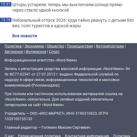
Шторы устарели: теперь мы выключаем солнце прямо
15:31
через стекло одной кнопкой
Небанальный отпуск 2026: куда тайно рвануть с детьми без
13:18
виз, толп туристов и адской жары
Все новости
Политика
|
Экономика
|
Общество
|
Происшествия
|
Фоторепортажи
|
Авторское
|
Интересное
|
Спорт
Информационное агентство «Nord-News»
Запись о регистрации средства массовой информации «Nord-News» Эл
№ ФС77-62541 от 27.07.2015 г. выдано Федеральной службой по
надзору в сфере связи, информационных технологий и массовых
коммуникаций (Роскомнадзор).
При полном или частичном использовании материалов ссылка на
«Nord-News» обязательна. Для сетевых изданий обязательна
гиперссылка на сайт «Nord-News».
Учредитель — ООО «ИКС-МАРКЕТ», ИНН 5190310423, ОГРН
1035100155133
Главный редактор — Голямин Максим Сергеевич
О нас
Редакционная политика
Контактная информация
Политика