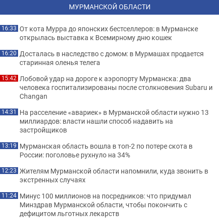
МУРМАНСКОЙ ОБЛАСТИ
От кота Мурра до японских бестселлеров: в Мурманске
16:33
открылась выставка к Всемирному дню кошек
Досталась в наследство с домом: в Мурмашах продается
16:20
старинная оленья телега
Лобовой удар на дороге к аэропорту Мурманска: два
15:42
человека госпитализированы после столкновения Subaru и
Changan
На расселение «авариек» в Мурманской области нужно 13
14:31
миллиардов: власти нашли способ надавить на
застройщиков
Мурманская область вошла в топ-2 по потере скота в
13:19
России: поголовье рухнуло на 34%
Жителям Мурманской области напомнили, куда звонить в
12:23
экстренных случаях
Минус 100 миллионов на посредников: что придумал
11:24
Минздрав Мурманской области, чтобы покончить с
дефицитом льготных лекарств