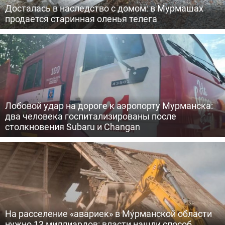
Досталась в наследство с домом: в Мурмашах
продается старинная оленья телега
Лобовой удар на дороге к аэропорту Мурманска:
два человека госпитализированы после
столкновения Subaru и Changan
На расселение «авариек» в Мурманской области
нужно 13 миллиардов: власти нашли способ