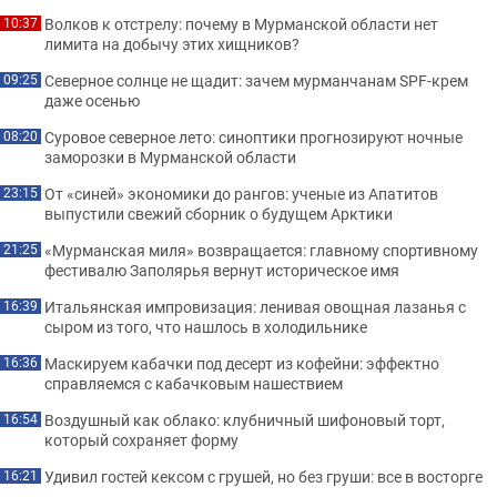
Волков к отстрелу: почему в Мурманской области нет
10:37
лимита на добычу этих хищников?
Северное солнце не щадит: зачем мурманчанам SPF-крем
09:25
даже осенью
Суровое северное лето: синоптики прогнозируют ночные
08:20
заморозки в Мурманской области
От «синей» экономики до рангов: ученые из Апатитов
23:15
выпустили свежий сборник о будущем Арктики
«Мурманская миля» возвращается: главному спортивному
21:25
фестивалю Заполярья вернут историческое имя
Итальянская импровизация: ленивая овощная лазанья с
16:39
сыром из того, что нашлось в холодильнике
Маскируем кабачки под десерт из кофейни: эффектно
16:36
справляемся с кабачковым нашествием
Воздушный как облако: клубничный шифоновый торт,
16:54
который сохраняет форму
Удивил гостей кексом с грушей, но без груши: все в восторге
16:21