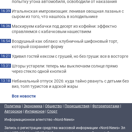
попытку угона автомобиля, освободили от наказания
Итальянская импровизация: ленивая овощная лазанья с
16:39
сыром из того, что нашлось в холодильнике
Маскируем кабачки под десерт из кофейни: эффектно
16:36
справляемся с кабачковым нашествием
Воздушный как облако: клубничный шифоновый торт,
16:54
который сохраняет форму
Удивил гостей кексом с грушей, но без груши: все в восторге
16:21
Шторы устарели: теперь мы выключаем солнце прямо
15:31
через стекло одной кнопкой
Небанальный отпуск 2026: куда тайно рвануть с детьми без
13:18
виз, толп туристов и адской жары
Все новости
Политика
|
Экономика
|
Общество
|
Происшествия
|
Фоторепортажи
|
Авторское
|
Интересное
|
Спорт
Информационное агентство «Nord-News»
Запись о регистрации средства массовой информации «Nord-News» Эл