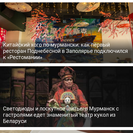
Китайский хого по-мурмански: как первый
ресторан Поднебесной в Заполярье подключился
к «Рестомании»
Светодиоды и лоскутное шитье: в Мурманск с
гастролями едет знаменитый театр кукол из
Беларуси