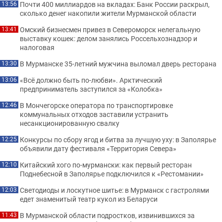
Почти 400 миллиардов на вкладах: Банк России раскрыл,
13:56
сколько денег накопили жители Мурманской области
Омский бизнесмен привез в Североморск нелегальную
13:41
выставку кошек: делом занялись Россельхознадзор и
налоговая
В Мурманске 35-летний мужчина выломал дверь ресторана
13:30
«Всё должно быть по-любви». Арктический
13:06
предприниматель заступился за «Колобка»
В Мончегорске оператора по транспортировке
12:46
коммунальных отходов заставили устранить
несанкционированную свалку
Конкурсы по сбору ягод и битва за лучшую уху: в Заполярье
12:25
объявили дату фестиваля «Территория Севера»
Китайский хого по-мурмански: как первый ресторан
12:10
Поднебесной в Заполярье подключился к «Рестомании»
Светодиоды и лоскутное шитье: в Мурманск с гастролями
12:03
едет знаменитый театр кукол из Беларуси
В Мурманской области подростков, извинившихся за
11:43