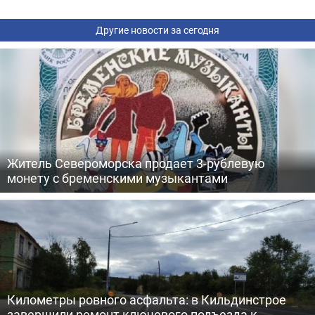
Другие новости за сегодня
Житель Североморска продает 3-рублевую
монету с бременскими музыкантами
Километры ровного асфальта: в Кильдинстрое
завершили ремонт ключевого подъезда к