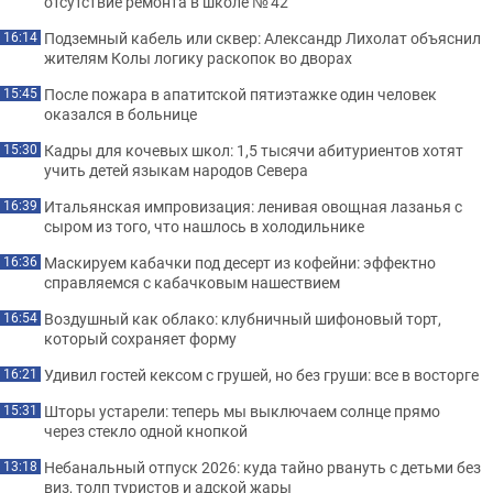
отсутствие ремонта в школе № 42
Подземный кабель или сквер: Александр Лихолат объяснил
16:14
жителям Колы логику раскопок во дворах
После пожара в апатитской пятиэтажке один человек
15:45
оказался в больнице
Кадры для кочевых школ: 1,5 тысячи абитуриентов хотят
15:30
учить детей языкам народов Севера
Итальянская импровизация: ленивая овощная лазанья с
16:39
сыром из того, что нашлось в холодильнике
Маскируем кабачки под десерт из кофейни: эффектно
16:36
справляемся с кабачковым нашествием
Воздушный как облако: клубничный шифоновый торт,
16:54
который сохраняет форму
Удивил гостей кексом с грушей, но без груши: все в восторге
16:21
Шторы устарели: теперь мы выключаем солнце прямо
15:31
через стекло одной кнопкой
Небанальный отпуск 2026: куда тайно рвануть с детьми без
13:18
виз, толп туристов и адской жары