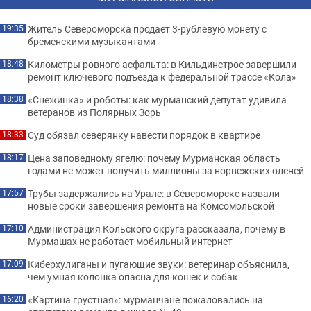
Житель Североморска продает 3-рублевую монету с
19:35
бременскими музыкантами
Километры ровного асфальта: в Кильдинстрое завершили
18:48
ремонт ключевого подъезда к федеральной трассе «Кола»
«Снежинка» и роботы: как мурманский депутат удивила
18:38
ветеранов из Полярных Зорь
Суд обязал северянку навести порядок в квартире
18:33
Цена заповедному ягелю: почему Мурманская область
18:17
годами не может получить миллионы за норвежских оленей
Трубы задержались на Урале: в Североморске назвали
17:57
новые сроки завершения ремонта на Комсомольской
Администрация Кольского округа рассказала, почему в
17:10
Мурмашах не работает мобильный интернет
Киберхулиганы и пугающие звуки: ветеринар объяснила,
17:09
чем умная колонка опасна для кошек и собак
«Картина грустная»: мурманчане пожаловались на
16:20