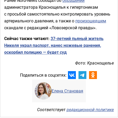
Ранее Nord-News сообщал об
обращении
администратора Краснощелья к гипертоникам
с просьбой самостоятельно контролировать уровень
артериального давления, а также о
произошедшем
скандале с редакцией «Ловозерской правды».
Сейчас также читают:
37-летний пьяный житель
Никеля украл паспорт, нанес ножевые ранения,
оскорбил полицию — будет суд
Фото: Краснощелье
Поделиться в соцсетях:
Елена Становая
Соответствует
редакционной политике