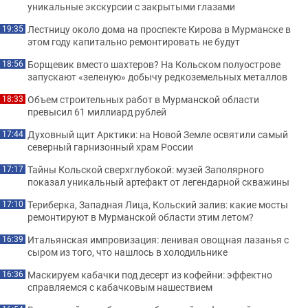
уникальные экскурсии с закрытыми глазами
Лестницу около дома на проспекте Кирова в Мурманске в
19:35
этом году капитально ремонтировать не будут
Борщевик вместо шахтеров? На Кольском полуострове
18:56
запускают «зеленую» добычу редкоземельных металлов
Объем строительных работ в Мурманской области
18:33
превысил 61 миллиард рублей
Духовный щит Арктики: на Новой Земле освятили самый
17:44
северный гарнизонный храм России
Тайны Кольской сверхглубокой: музей Заполярного
17:17
показал уникальный артефакт от легендарной скважины
Териберка, Западная Лица, Кольский залив: какие мосты
17:10
ремонтируют в Мурманской области этим летом?
Итальянская импровизация: ленивая овощная лазанья с
16:39
сыром из того, что нашлось в холодильнике
Маскируем кабачки под десерт из кофейни: эффектно
16:36
справляемся с кабачковым нашествием