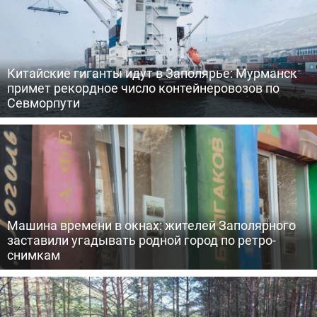
Китайские гиганты идут в Заполярье: Мурманск
примет рекордное число контейнеровозов по
Севморпути
Машина времени в окнах: жителей Заполярного
заставили угадывать родной город по ретро-
снимкам