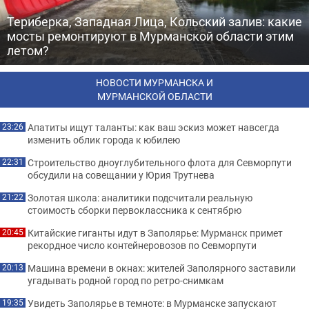
Териберка, Западная Лица, Кольский залив: какие
мосты ремонтируют в Мурманской области этим
летом?
НОВОСТИ МУРМАНСКА И
МУРМАНСКОЙ ОБЛАСТИ
Апатиты ищут таланты: как ваш эскиз может навсегда
23:26
изменить облик города к юбилею
Строительство дноуглубительного флота для Севморпути
22:31
обсудили на совещании у Юрия Трутнева
Золотая школа: аналитики подсчитали реальную
21:22
стоимость сборки первоклассника к сентябрю
Китайские гиганты идут в Заполярье: Мурманск примет
20:45
рекордное число контейнеровозов по Севморпути
Машина времени в окнах: жителей Заполярного заставили
20:13
угадывать родной город по ретро-снимкам
Увидеть Заполярье в темноте: в Мурманске запускают
19:35