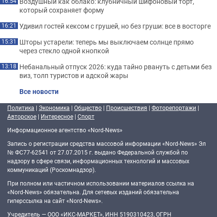
Воздушный как облако: клубничный шифоновый торт,
16:54
который сохраняет форму
Удивил гостей кексом с грушей, но без груши: все в восторге
16:21
Шторы устарели: теперь мы выключаем солнце прямо
15:31
через стекло одной кнопкой
Небанальный отпуск 2026: куда тайно рвануть с детьми без
13:18
виз, толп туристов и адской жары
Все новости
Политика
|
Экономика
|
Общество
|
Происшествия
|
Фоторепортажи
|
Авторское
|
Интересное
|
Спорт
Информационное агентство «Nord-News»
Запись о регистрации средства массовой информации «Nord-News» Эл
№ ФС77-62541 от 27.07.2015 г. выдано Федеральной службой по
надзору в сфере связи, информационных технологий и массовых
коммуникаций (Роскомнадзор).
При полном или частичном использовании материалов ссылка на
«Nord-News» обязательна. Для сетевых изданий обязательна
гиперссылка на сайт «Nord-News».
Учредитель — ООО «ИКС-МАРКЕТ», ИНН 5190310423, ОГРН