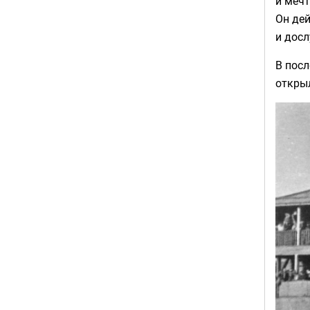
и мечт
Он дей
и дос
В пос
откры