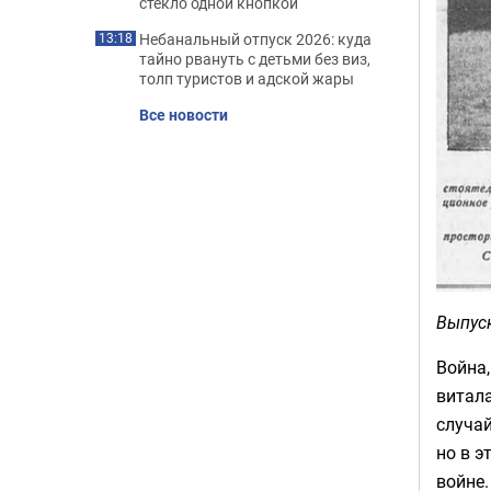
стекло одной кнопкой
Небанальный отпуск 2026: куда
13:18
тайно рвануть с детьми без виз,
толп туристов и адской жары
Все новости
Выпуск
Война,
витала
случай
но в э
войне.