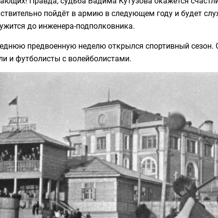
ающих! Правда, судьба Вадима Кутузова окажется счастли
ствительно пойдёт в армию в следующем году и будет слу
лужится до инженера-подполковника.
леднюю предвоенную неделю открылся спортивный сезон. 
ли и футболисты с волейболистами.