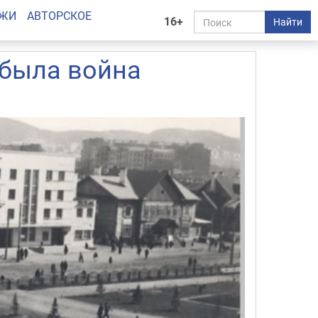
АЖИ
АВТОРСКОЕ
16+
Найти
была война