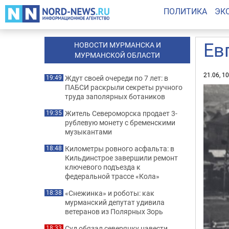
ПОЛИТИКА
ЭК
Ев
НОВОСТИ МУРМАНСКА И
МУРМАНСКОЙ ОБЛАСТИ
21.06, 1
Ждут своей очереди по 7 лет: в
19:49
ПАБСИ раскрыли секреты ручного
труда заполярных ботаников
Житель Североморска продает 3-
19:35
рублевую монету с бременскими
музыкантами
Километры ровного асфальта: в
18:48
Кильдинстрое завершили ремонт
ключевого подъезда к
федеральной трассе «Кола»
«Снежинка» и роботы: как
18:38
мурманский депутат удивила
ветеранов из Полярных Зорь
Суд обязал северянку навести
18:33