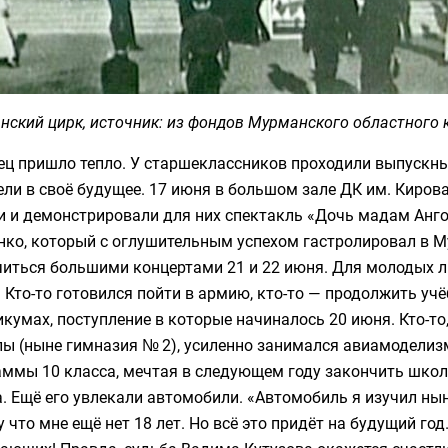
ский цирк, источник: из фондов Мурманского областного 
ец пришло тепло. У старшеклассников проходили выпускны
ли в своё будущее. 17 июня в большом зале ДК им. Киров
и и демонстрировали для них спектакль «Дочь мадам Анго
нко, который с оглушительным успехом гастролировал в М
читься большими концертами 21 и 22 июня. Для молодых 
 Кто-то готовился пойти в армию, кто-то — продолжить уч
икумах, поступление в которые начиналось 20 июня. Кто-то
лы (ныне гимназия № 2), усиленно занимался авиамоделиз
ммы 10 класса, мечтая в следующем году закончить школ
. Ещё его увлекали автомобили. «Автомобиль я изучил ныне
 что мне ещё нет 18 лет. Но всё это придёт на будущий го