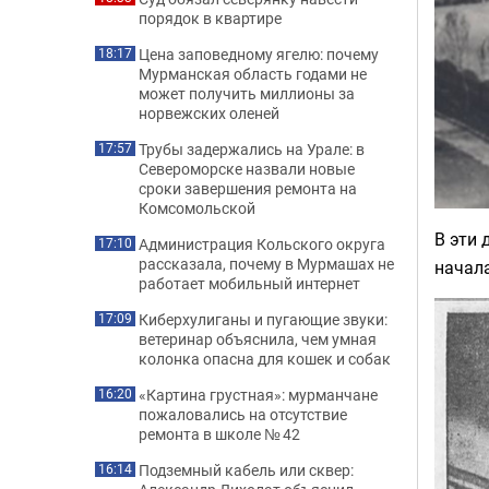
порядок в квартире
Цена заповедному ягелю: почему
18:17
Мурманская область годами не
может получить миллионы за
норвежских оленей
Трубы задержались на Урале: в
17:57
Североморске назвали новые
сроки завершения ремонта на
Комсомольской
В эти 
Администрация Кольского округа
17:10
рассказала, почему в Мурмашах не
начала
работает мобильный интернет
Киберхулиганы и пугающие звуки:
17:09
ветеринар объяснила, чем умная
колонка опасна для кошек и собак
«Картина грустная»: мурманчане
16:20
пожаловались на отсутствие
ремонта в школе № 42
Подземный кабель или сквер:
16:14