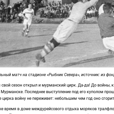
ьный матч на стадионе «Рыбник Севера», источник: из фо
 свой сезон открыл и мурманский цирк. Да-да! До войны,
 Мурманске. Последнее выступление под его куполом прошл
 цирка войну не переживет: небольшим чем год оно сгори
 же время в доме междурейсового отдыха моряков тралфло