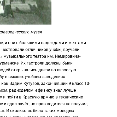
краеведческого музея
е, и они с большими надеждами и мечтами
а чествовали отличников учёбы, вручали
» музыкального театра им. Немировича-
урманске. Их гастроли должны были
людей открывались двери во взрослую
ёбу в высших учебных заведениях
, как Вадим Кутузов, закончивший 9 класс 10-
мом, радиоделом и физику знал лучше
у и пойти в Красную армию в технические
 и сдал зачёт, но прав водителя не получил,
д…». И сколько их было таких молодых