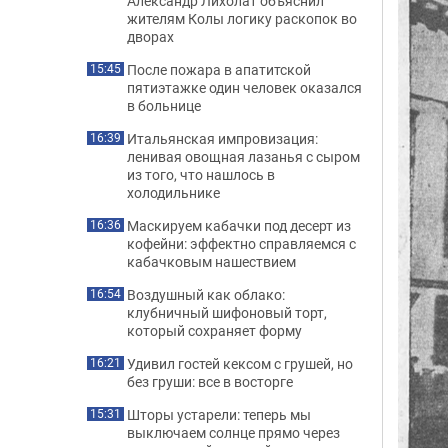
Александр Лихолат объяснил
жителям Колы логику раскопок во
дворах
После пожара в апатитской
15:45
пятиэтажке один человек оказался
в больнице
Итальянская импровизация:
16:39
ленивая овощная лазанья с сыром
из того, что нашлось в
холодильнике
Маскируем кабачки под десерт из
16:36
кофейни: эффектно справляемся с
кабачковым нашествием
Воздушный как облако:
16:54
клубничный шифоновый торт,
который сохраняет форму
Удивил гостей кексом с грушей, но
16:21
без груши: все в восторге
Шторы устарели: теперь мы
15:31
выключаем солнце прямо через