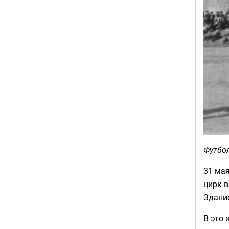
Футбол
31 мая
цирк в
Здание
В это