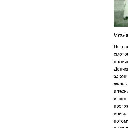
Мурман
Након
смотре
преми
Данче
закон
жизнь.
и техн
й шко
програ
войска
потому