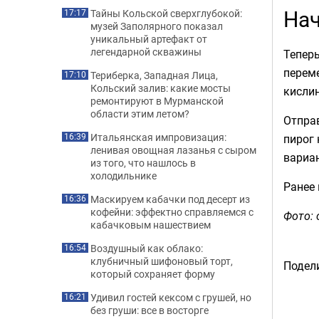
Нач
Тайны Кольской сверхглубокой:
17:17
музей Заполярного показал
уникальный артефакт от
легендарной скважины
Теперь
переме
Териберка, Западная Лица,
17:10
Кольский залив: какие мосты
кислин
ремонтируют в Мурманской
области этим летом?
Отправ
Итальянская импровизация:
пирог 
16:39
ленивая овощная лазанья с сыром
вариан
из того, что нашлось в
холодильнике
Ранее
Маскируем кабачки под десерт из
16:36
кофейни: эффектно справляемся с
Фото: 
кабачковым нашествием
Воздушный как облако:
16:54
клубничный шифоновый торт,
Подели
который сохраняет форму
Удивил гостей кексом с грушей, но
16:21
без груши: все в восторге