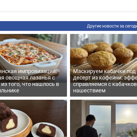
Другие новости за сегод
янская импровизация:
Маскируем кабачки под
ая овощная лазанья с
десерт из кофейни: эфф
из того, что нашлось в
справляемся с кабачко
ильнике
нашествием