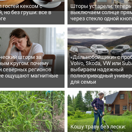
 гостей кексом с
Шторы устарели: тепер
, но без груши: все в
выключаем солнце пря
рге
через стекло одной кно
ческий шторм за
«Дальнобойщики» с про
ным кругом: почему
Volvo, Skoda, VW или Suba
и северных регионов
выбираем надежный
ее ощущают магнитные
полноприводный универ
для семьи
Кошу траву без лески: