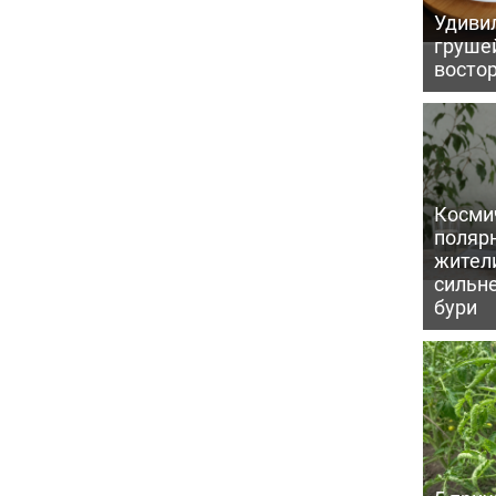
Удивил
грушей
восто
Косми
поляр
жител
сильн
бури