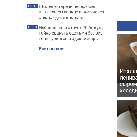
Шторы устарели: теперь мы
15:31
выключаем солнце прямо через
стекло одной кнопкой
Небанальный отпуск 2026: куда
13:18
тайно рвануть с детьми без виз,
толп туристов и адской жары
Все новости
Италь
ленив
сыром 
холод