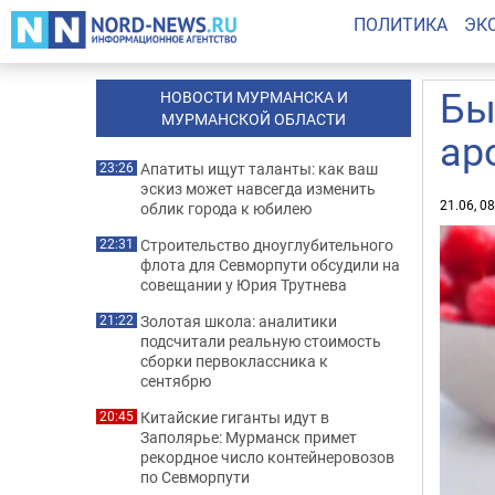
ПОЛИТИКА
ЭК
Бы
НОВОСТИ МУРМАНСКА И
МУРМАНСКОЙ ОБЛАСТИ
ар
Апатиты ищут таланты: как ваш
23:26
эскиз может навсегда изменить
21.06, 0
облик города к юбилею
Строительство дноуглубительного
22:31
флота для Севморпути обсудили на
совещании у Юрия Трутнева
Золотая школа: аналитики
21:22
подсчитали реальную стоимость
сборки первоклассника к
сентябрю
Китайские гиганты идут в
20:45
Заполярье: Мурманск примет
рекордное число контейнеровозов
по Севморпути