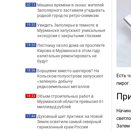
Машина времени в окнах: жителей
20:13
Заполярного заставили угадывать
родной город по ретро-снимкам
Увидеть Заполярье в темноте: в
19:35
Мурманске запускают уникальные
экскурсии с закрытыми глазами
Лестницу около дома на проспекте
19:35
Кирова в Мурманске в этом году
капитально ремонтировать не
будут
Борщевик вместо шахтеров? На
18:56
Есть ч
Кольском полуострове запускают
«зеленую» добычу
пирог.
редкоземельных металлов
При
Объем строительных работ в
18:33
Мурманской области превысил 61
миллиард рублей
Начина
Духовный щит Арктики: на Новой
17:44
светло
Земле освятили самый северный
Затем 
гарнизонный храм России