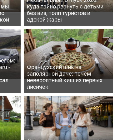
ь мы
куда тайно рвануть с детьми
мо
без виз, толп туристов и
пкой
адской жары
бегом:
ru -
Французский шик на
заполярной даче: печем
сал
невероятный киш из первых
лисичек