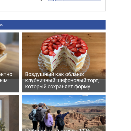
ня
ектно
Воздушный как облако:
вым
клубничный шифоновый торт,
который сохраняет форму
Небанальный отпуск 2026: