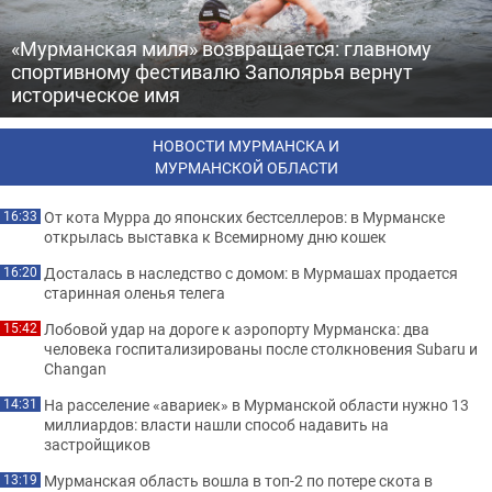
«Мурманская миля» возвращается: главному
спортивному фестивалю Заполярья вернут
историческое имя
НОВОСТИ МУРМАНСКА И
МУРМАНСКОЙ ОБЛАСТИ
От кота Мурра до японских бестселлеров: в Мурманске
16:33
открылась выставка к Всемирному дню кошек
Досталась в наследство с домом: в Мурмашах продается
16:20
старинная оленья телега
Лобовой удар на дороге к аэропорту Мурманска: два
15:42
человека госпитализированы после столкновения Subaru и
Changan
На расселение «авариек» в Мурманской области нужно 13
14:31
миллиардов: власти нашли способ надавить на
застройщиков
Мурманская область вошла в топ-2 по потере скота в
13:19