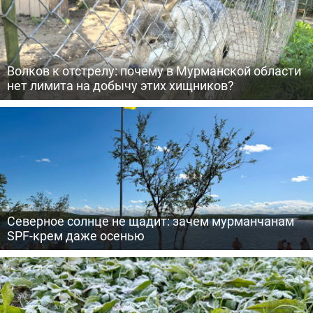
Волков к отстрелу: почему в Мурманской области
нет лимита на добычу этих хищников?
Северное солнце не щадит: зачем мурманчанам
SPF-крем даже осенью