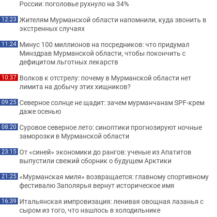
России: поголовье рухнуло на 34%
Жителям Мурманской области напомнили, куда звонить в
12:23
экстренных случаях
Минус 100 миллионов на посредников: что придумал
11:24
Минздрав Мурманской области, чтобы покончить с
дефицитом льготных лекарств
Волков к отстрелу: почему в Мурманской области нет
10:37
лимита на добычу этих хищников?
Северное солнце не щадит: зачем мурманчанам SPF-крем
09:25
даже осенью
Суровое северное лето: синоптики прогнозируют ночные
08:20
заморозки в Мурманской области
От «синей» экономики до рангов: ученые из Апатитов
23:15
выпустили свежий сборник о будущем Арктики
«Мурманская миля» возвращается: главному спортивному
21:25
фестивалю Заполярья вернут историческое имя
Итальянская импровизация: ленивая овощная лазанья с
16:39
сыром из того, что нашлось в холодильнике