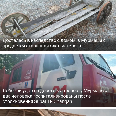
Досталась в наследство с домом: в Мурмашах
продается старинная оленья телега
Лобовой удар на дороге к аэропорту Мурманска:
два человека госпитализированы после
столкновения Subaru и Changan