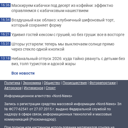
Маскируем кабачки под десерт из кофейни: эффектно
16:36
справляемся с кабачковым нашествием
Воздушный как облако: клубничный шифоновый торт,
16:54
который сохраняет форму
Удивил гостей кексом с грушей, но без груши: все в восторге
16:21
Шторы устарели: теперь мы выключаем солнце прямо
15:31
через стекло одной кнопкой
Небанальный отпуск 2026: куда тайно рвануть с детьми без
13:18
виз, толп туристов и адской жары
Все новости
Политика
|
Экономика
|
Общество
|
Происшествия
|
Фоторепортажи
|
Авторское
|
Интересное
|
Спорт
Информационное агентство «Nord-News»
Запись о регистрации средства массовой информации «Nord-News» Эл
№ ФС77-62541 от 27.07.2015 г. выдано Федеральной службой по
надзору в сфере связи, информационных технологий и массовых
коммуникаций (Роскомнадзор).
При полном или частичном использовании материалов ссылка на