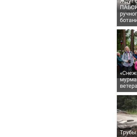
Ждут с
ПАБСИ
ручно
ботан
«Снежи
мурма
ветер
Трубы 