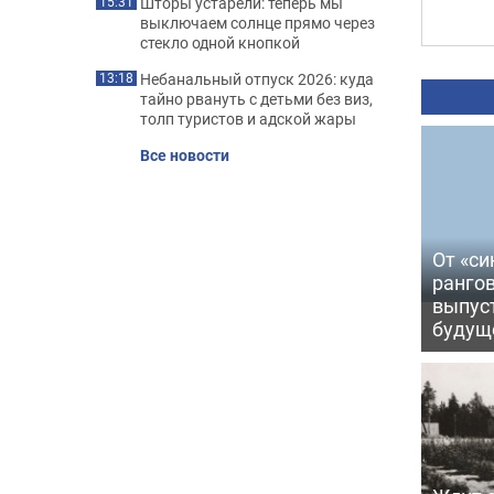
Шторы устарели: теперь мы
15:31
выключаем солнце прямо через
стекло одной кнопкой
Небанальный отпуск 2026: куда
13:18
тайно рвануть с детьми без виз,
толп туристов и адской жары
Все новости
От «си
рангов
выпус
будущ