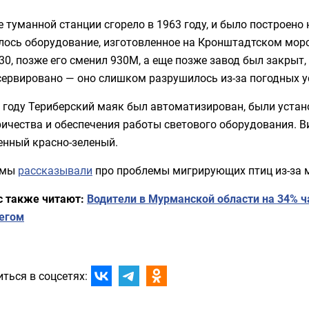
 туманной станции сгорело в 1963 году, и было построено но
лось оборудование, изготовленное на Кронштадтском морс
0, позже его сменил 930М, а еще позже завод был закрыт,
сервировано — оно слишком разрушилось из-за погодных у
1 году Териберский маяк был автоматизирован, были уста
ичества и обеспечения работы светового оборудования. В
енный красно-зеленый.
 мы
рассказывали
про проблемы мигрирующих птиц из-за 
с также читают:
Водители в Мурманской области на 34% 
бегом
ться в соцсетях: