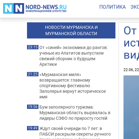
ПОЛИТИКА
ЭК
От
НОВОСТИ МУРМАНСКА И
МУРМАНСКОЙ ОБЛАСТИ
ис
От «синей» экономики до рангов:
23:15
ви
ученые из Апатитов выпустили
свежий сборник о будущем
Арктики
22.06, 2
«Мурманская миля»
21:25
возвращается: главному
спортивному фестивалю
Заполярья вернут историческое
имя
Бум заполярного туризма:
19:56
Мурманская область вырвалась в
лидеры СЗФО по приросту гостей
Ждут своей очереди по 7 лет: в
19:49
ПАБСИ раскрыли секреты ручного