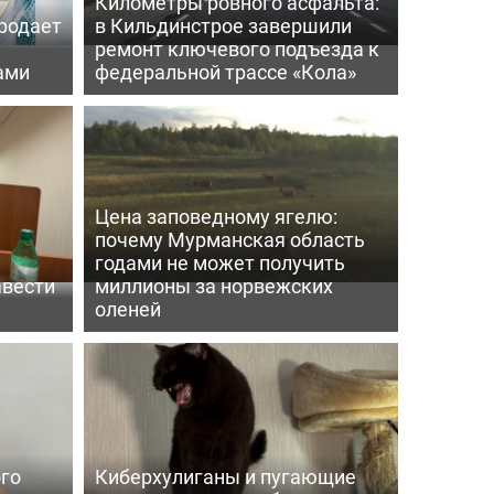
Километры ровного асфальта:
родает
в Кильдинстрое завершили
ремонт ключевого подъезда к
ами
федеральной трассе «Кола»
Цена заповедному ягелю:
почему Мурманская область
годами не может получить
авести
миллионы за норвежских
оленей
го
Киберхулиганы и пугающие