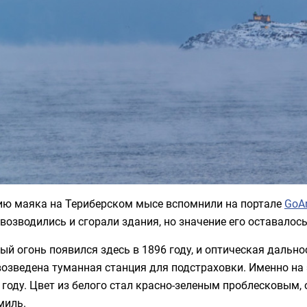
ию маяка на Териберском мысе вспомнили на портале
GoAr
 возводились и сгорали здания, но значение его оставало
й огонь появился здесь в 1896 году, и оптическая дально
озведена туманная станция для подстраховки. Именно на 
 году. Цвет из белого стал красно-зеленым проблесковым,
миль.