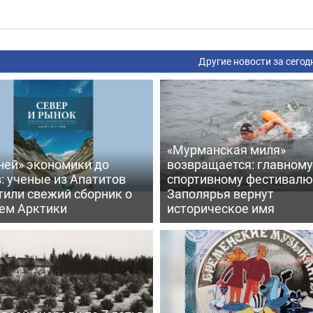
Другие новости за сегод
«Мурманская миля»
ней» экономики до
возвращается: главному
: ученые из Апатитов
спортивному фестивалю
тили свежий сборник о
Заполярья вернут
ем Арктики
историческое имя