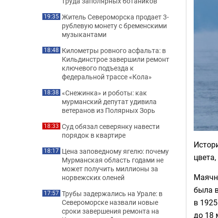
труда заполярных ботаников
Житель Североморска продает 3-
19:35
рублевую монету с бременскими
музыкантами
Километры ровного асфальта: в
18:48
Кильдинстрое завершили ремонт
ключевого подъезда к
федеральной трассе «Кола»
«Снежинка» и роботы: как
18:38
мурманский депутат удивила
ветеранов из Полярных Зорь
Суд обязал северянку навести
18:33
порядок в квартире
Истор
Цена заповедному ягелю: почему
18:17
цвета,
Мурманская область годами не
может получить миллионы за
Маячны
норвежских оленей
была в
Трубы задержались на Урале: в
17:57
в 1925
Североморске назвали новые
сроки завершения ремонта на
до 18 