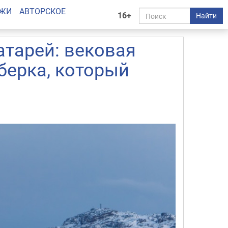
АЖИ
АВТОРСКОЕ
16+
Найти
атарей: вековая
берка, который