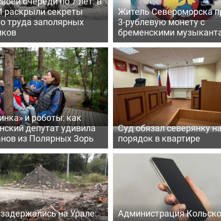
воей очереди по 7 лет: в
 раскрыли секреты
Житель Североморска п
го труда заполярных
3-рублевую монету с
иков
бременскими музыкант
нка» и роботы: как
нский депутат удивила
Суд обязал северянку н
анов из Полярных Зорь
порядок в квартире
задержались на Урале:
Администрация Кольско