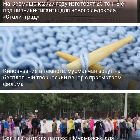
На Севмаше к 2027 году изготовят 25-тонные
подшипники-гиганты для нового ледокола
«Сталинград»
Киновязание в темноте: мурманчан зовут на
бесплатный творческий вечер с просмотром
фильма
Бег в гигантских лаптях: в Мурманске для