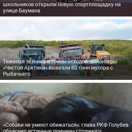
школьников открыли новую спортплощадку на
улице Баумана
Тяжелая техника и тонны отходов: волонтеры
«Чистой Арктики» вывезли 60 тонн мусора с
Рыбачьего
«Собаки не умеют обижаться»: глава РКФ Голубев
объяснил истинные причины странного