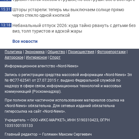
Шторы устарели: теперь мы выключаем солнце прямо
15:31
через стекло одной кнопкой
Небанальный отпуск 2026: куда тайно рвануть с детьми без
13:18
виз, толп туристов и адской жары
Все новости
Политика
|
Экономика
|
Общество
|
Происшествия
|
Фоторепортажи
|
Авторское
|
Интересное
|
Спорт
Информационное агентство «Nord-News»
Запись о регистрации средства массовой информации «Nord-News» Эл
№ ФС77-62541 от 27.07.2015 г. выдано Федеральной службой по
надзору в сфере связи, информационных технологий и массовых
коммуникаций (Роскомнадзор).
При полном или частичном использовании материалов ссылка на
«Nord-News» обязательна. Для сетевых изданий обязательна
гиперссылка на сайт «Nord-News».
Учредитель — ООО «ИКС-МАРКЕТ», ИНН 5190310423, ОГРН
1035100155133
Главный редактор — Голямин Максим Сергеевич