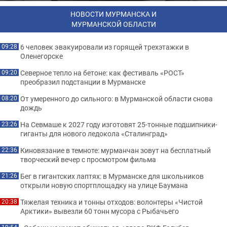
НОВОСТИ МУРМАНСКА И
МУРМАНСКОЙ ОБЛАСТИ
6 человек эвакуировали из горящей трехэтажки в
09:28
Оленегорске
Северное тепло на бетоне: как фестиваль «РОСТ»
09:20
преобразил подстанции в Мурманске
От умеренного до сильного: в Мурманской области снова
08:20
дождь
На Севмаше к 2027 году изготовят 25-тонные подшипники-
23:26
гиганты для нового ледокола «Сталинград»
Киновязание в темноте: мурманчан зовут на бесплатный
22:36
творческий вечер с просмотром фильма
Бег в гигантских лаптях: в Мурманске для школьников
21:26
открыли новую спортплощадку на улице Баумана
Тяжелая техника и тонны отходов: волонтеры «Чистой
20:38
Арктики» вывезли 60 тонн мусора с Рыбачьего