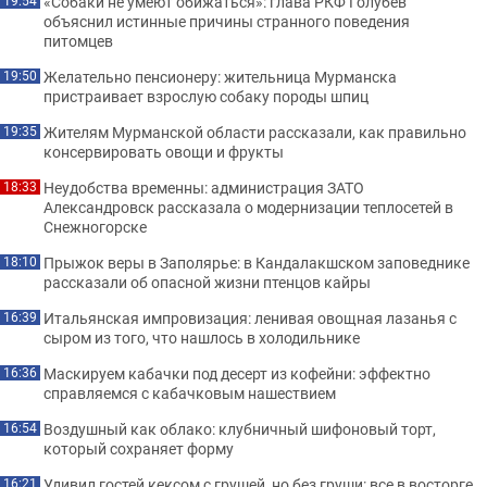
«Собаки не умеют обижаться»: глава РКФ Голубев
19:54
объяснил истинные причины странного поведения
питомцев
Желательно пенсионеру: жительница Мурманска
19:50
пристраивает взрослую собаку породы шпиц
Жителям Мурманской области рассказали, как правильно
19:35
консервировать овощи и фрукты
Неудобства временны: администрация ЗАТО
18:33
Александровск рассказала о модернизации теплосетей в
Снежногорске
Прыжок веры в Заполярье: в Кандалакшском заповеднике
18:10
рассказали об опасной жизни птенцов кайры
Итальянская импровизация: ленивая овощная лазанья с
16:39
сыром из того, что нашлось в холодильнике
Маскируем кабачки под десерт из кофейни: эффектно
16:36
справляемся с кабачковым нашествием
Воздушный как облако: клубничный шифоновый торт,
16:54
который сохраняет форму
Удивил гостей кексом с грушей, но без груши: все в восторге
16:21