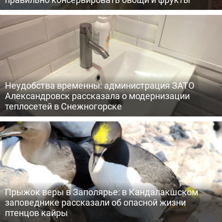
Неудобства временны: администрация ЗАТО
Александровск рассказала о модернизации
теплосетей в Снежногорске
Прыжок веры в Заполярье: в Кандалакшском
заповеднике рассказали об опасной жизни
птенцов кайры