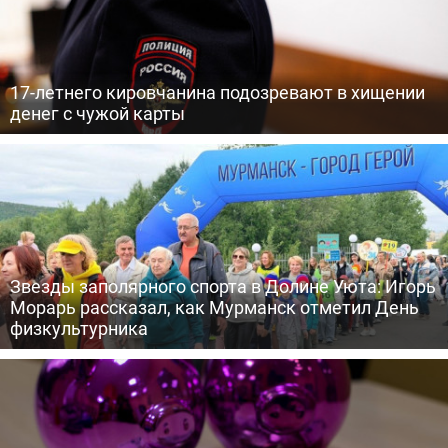
17-летнего кировчанина подозревают в хищении
денег с чужой карты
Звезды заполярного спорта в Долине Уюта: Игорь
Морарь рассказал, как Мурманск отметил День
физкультурника