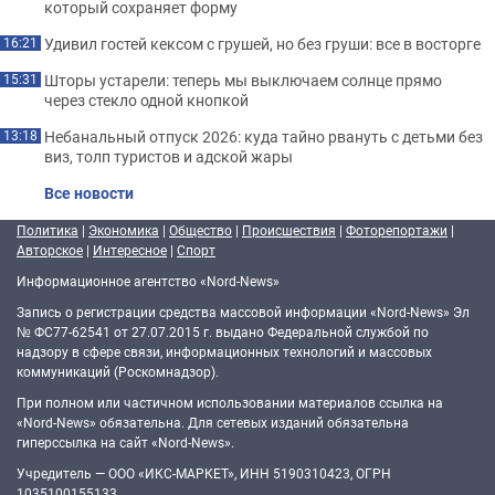
который сохраняет форму
Удивил гостей кексом с грушей, но без груши: все в восторге
16:21
Шторы устарели: теперь мы выключаем солнце прямо
15:31
через стекло одной кнопкой
Небанальный отпуск 2026: куда тайно рвануть с детьми без
13:18
виз, толп туристов и адской жары
Все новости
Политика
|
Экономика
|
Общество
|
Происшествия
|
Фоторепортажи
|
Авторское
|
Интересное
|
Спорт
Информационное агентство «Nord-News»
Запись о регистрации средства массовой информации «Nord-News» Эл
№ ФС77-62541 от 27.07.2015 г. выдано Федеральной службой по
надзору в сфере связи, информационных технологий и массовых
коммуникаций (Роскомнадзор).
При полном или частичном использовании материалов ссылка на
«Nord-News» обязательна. Для сетевых изданий обязательна
гиперссылка на сайт «Nord-News».
Учредитель — ООО «ИКС-МАРКЕТ», ИНН 5190310423, ОГРН
1035100155133