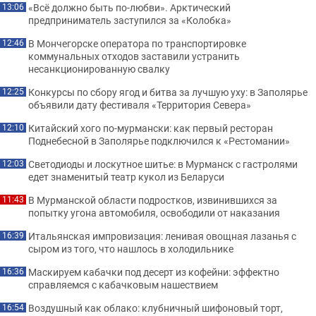
«Всё должно быть по-любви». Арктический
13:06
предприниматель заступился за «Колобка»
В Мончегорске оператора по транспортировке
12:46
коммунальных отходов заставили устранить
несанкционированную свалку
Конкурсы по сбору ягод и битва за лучшую уху: в Заполярье
12:25
объявили дату фестиваля «Территория Севера»
Китайский хого по-мурмански: как первый ресторан
12:10
Поднебесной в Заполярье подключился к «Рестомании»
Светодиоды и лоскутное шитье: в Мурманск с гастролями
12:03
едет знаменитый театр кукол из Беларуси
В Мурманской области подростков, извинившихся за
11:43
попытку угона автомобиля, освободили от наказания
Итальянская импровизация: ленивая овощная лазанья с
16:39
сыром из того, что нашлось в холодильнике
Маскируем кабачки под десерт из кофейни: эффектно
16:36
справляемся с кабачковым нашествием
Воздушный как облако: клубничный шифоновый торт,
16:54