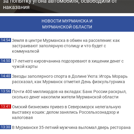
за попытку угона автомобиля, освободили от
наказания
НОВОСТИ МУРМАНСКА И
МУРМАНСКОЙ ОБЛАСТИ
Земля в центре Мурманска в обмен на расселение: как
14:54
застраивают заполярную столицу и что будет с
коммуналкой
17-летнего кировчанина подозревают в хищении денег с
14:50
чужой карты
Звезды заполярного спорта в Долине Уюта: Игорь Морарь
14:40
рассказал, как Мурманск отметил День физкультурника
Почти 400 миллиардов на вкладах: Банк России раскрыл,
13:56
сколько денег накопили жители Мурманской области
Омский бизнесмен привез в Североморск нелегальную
13:41
выставку кошек: делом занялись Россельхознадзор и
налоговая
В Мурманске 35-летний мужчина выломал дверь ресторана
13:30