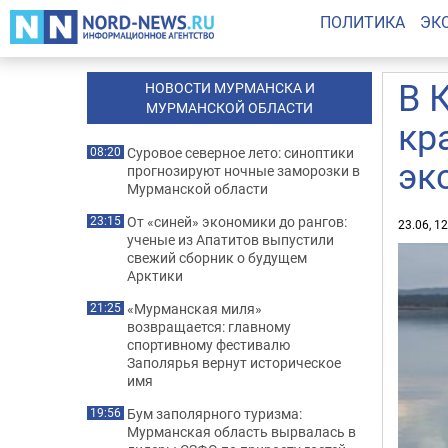
ПОЛИТИКА
ЭК
В 
НОВОСТИ МУРМАНСКА И
МУРМАНСКОЙ ОБЛАСТИ
кр
Суровое северное лето: синоптики
08:20
эк
прогнозируют ночные заморозки в
Мурманской области
От «синей» экономики до рангов:
23:15
23.06, 1
ученые из Апатитов выпустили
свежий сборник о будущем
Арктики
«Мурманская миля»
21:25
возвращается: главному
спортивному фестивалю
Заполярья вернут историческое
имя
Бум заполярного туризма:
19:56
Мурманская область вырвалась в