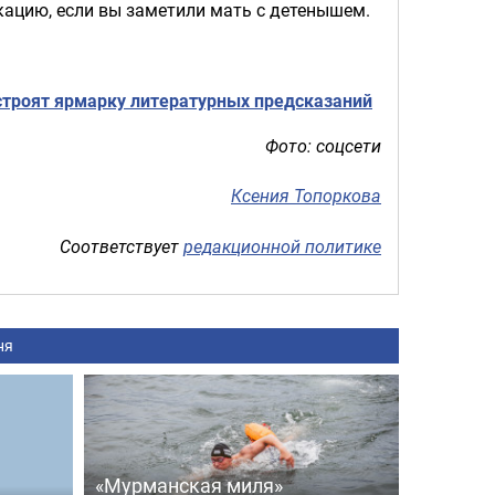
кацию, если вы заметили мать с детенышем.
устроят ярмарку литературных предсказаний
Фото: соцсети
Ксения Топоркова
Соответствует
редакционной политике
ня
«Мурманская миля»