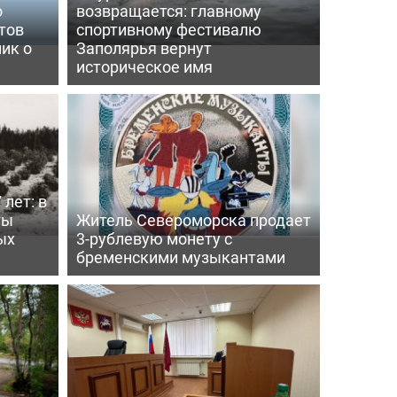
о
возвращается: главному
тов
спортивному фестивалю
ик о
Заполярья вернут
историческое имя
 лет: в
ты
Житель Североморска продает
ых
3-рублевую монету с
бременскими музыкантами