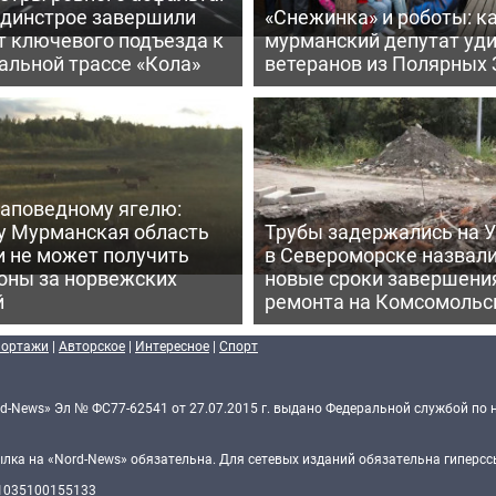
ьдинстрое завершили
«Снежинка» и роботы: к
т ключевого подъезда к
мурманский депутат уд
альной трассе «Кола»
ветеранов из Полярных 
заповедному ягелю:
у Мурманская область
Трубы задержались на У
и не может получить
в Североморске назвал
оны за норвежских
новые сроки завершени
й
ремонта на Комсомольс
портажи
|
Авторское
|
Интересное
|
Спорт
d-News» Эл № ФС77-62541 от 27.07.2015 г. выдано Федеральной службой по 
ка на «Nord-News» обязательна. Для сетевых изданий обязательна гиперссы
 1035100155133