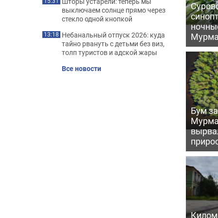
Шторы устарели: теперь мы
15:31
Сурово
выключаем солнце прямо через
синоп
стекло одной кнопкой
ночны
Небанальный отпуск 2026: куда
Мурма
13:18
тайно рвануть с детьми без виз,
толп туристов и адской жары
Все новости
Бум за
Мурма
вырва
прирос
Килом