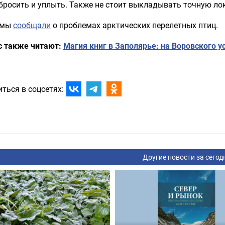
бросить и уплыть. Также не стоит выкладывать точную ло
 мы
сообщали
о проблемах арктических перелетных птиц.
с также читают:
Магия книг в Заполярье: на Воровского 
ться в соцсетях:
Другие новости за сегод