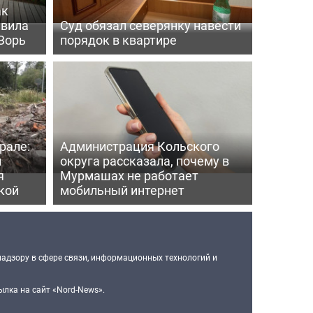
ак
ивила
Суд обязал северянку навести
Зорь
порядок в квартире
рале:
Администрация Кольского
и
округа рассказала, почему в
я
Мурмашах не работает
кой
мобильный интернет
надзору в сфере связи, информационных технологий и
лка на сайт «Nord-News».