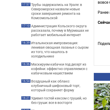
вовсе 
Трубы задержались на Урале: в
17:57
Североморске назвали новые
Ранее
сроки завершения ремонта на
Комсомольской
Сейча
Администрация Кольского округа
17:10
рассказала, почему в Мурмашах не
работает мобильный интернет
Итальянская импровизация:
16:39
Подели
ленивая овощная лазанья с сыром
из того, что нашлось в
холодильнике
Маскируем кабачки под десерт из
16:36
кофейни: эффектно справляемся с
кабачковым нашествием
Воздушный как облако:
16:54
клубничный шифоновый торт,
который сохраняет форму
Удивил гостей кексом с грушей, но
16:21
без груши: все в восторге