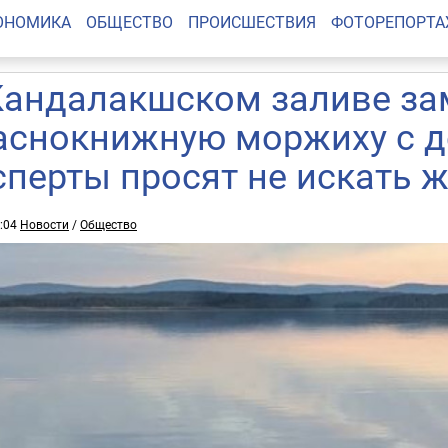
ОНОМИКА
ОБЩЕСТВО
ПРОИСШЕСТВИЯ
ФОТОРЕПОРТ
Кандалакшском заливе за
аснокнижную моржиху с 
сперты просят не искать 
2:04
Новости
/
Общество