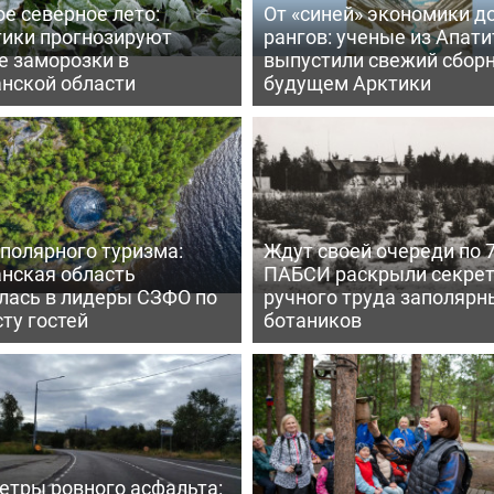
е северное лето:
От «синей» экономики д
тики прогнозируют
рангов: ученые из Апати
е заморозки в
выпустили свежий сборн
нской области
будущем Арктики
полярного туризма:
Ждут своей очереди по 7
нская область
ПАБСИ раскрыли секре
лась в лидеры СЗФО по
ручного труда заполярн
ту гостей
ботаников
етры ровного асфальта: