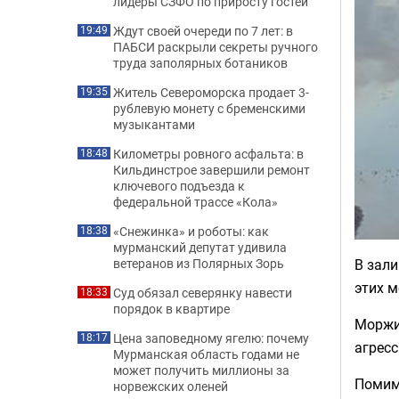
лидеры СЗФО по приросту гостей
Ждут своей очереди по 7 лет: в
19:49
ПАБСИ раскрыли секреты ручного
труда заполярных ботаников
Житель Североморска продает 3-
19:35
рублевую монету с бременскими
музыкантами
Километры ровного асфальта: в
18:48
Кильдинстрое завершили ремонт
ключевого подъезда к
федеральной трассе «Кола»
«Снежинка» и роботы: как
18:38
мурманский депутат удивила
В зал
ветеранов из Полярных Зорь
этих м
Суд обязал северянку навести
18:33
порядок в квартире
Моржи
Цена заповедному ягелю: почему
18:17
агресс
Мурманская область годами не
может получить миллионы за
Помимо
норвежских оленей