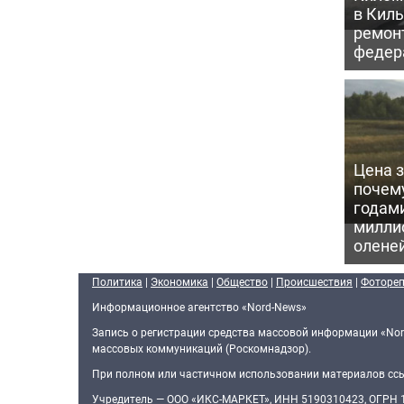
в Кил
ремон
федер
Цена 
почем
годам
милли
олене
Политика
|
Экономика
|
Общество
|
Происшествия
|
Фоторе
Информационное агентство «Nord-News»
Запись о регистрации средства массовой информации «Nor
массовых коммуникаций (Роскомнадзор).
При полном или частичном использовании материалов ссыл
Учредитель — ООО «ИКС-МАРКЕТ», ИНН 5190310423, ОГРН