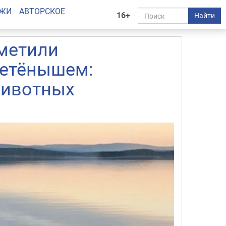
АЖИ
АВТОРСКОЕ
16+
Найти
метили
детёнышем:
животных