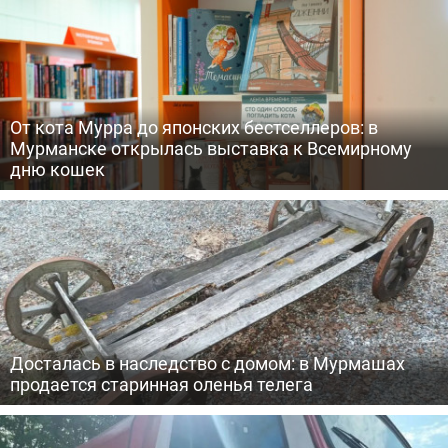
От кота Мурра до японских бестселлеров: в
Мурманске открылась выставка к Всемирному
дню кошек
Досталась в наследство с домом: в Мурмашах
продается старинная оленья телега