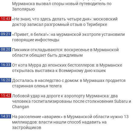
Мурманска вызвал споры новый путеводитель по
Заполярью
«Не знаю, что здесь делать четыре дня»: московский
10:43
доктор записал разгромный отзыв о Териберке
«Привет, я белка!»: на мурманской экотропе установили
09:21
говорящие инфостенды
Пикники откладываются: воскресенье в Мурманской
08:20
области обещает быть дождливым
От кота Мурра до японских бестселлеров: в Мурманске
16:33
открылась выставка к Всемирному дню кошек
Досталась в наследство с домом: в Мурмашах продается
16:20
старинная оленья телега
Лобовой удар на дороге к аэропорту Мурманска: два
15:42
человека госпитализированы после столкновения Subaru и
Changan
На расселение «авариек» в Мурманской области нужно 13
14:31
миллиардов: власти нашли способ надавить на
застройщиков