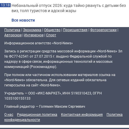
Небанальный отпуск 2026: куда тайно рвануть с детьми без
13:18
виз, толп туристов и адской жары
Все новости
Политика
|
Экономика
|
Общество
|
Происшествия
|
Фоторепортажи
|
Авторское
|
Интересное
|
Спорт
Информационное агентство «Nord-News»
Запись о регистрации средства массовой информации «Nord-News» Эл
№ ФС77-62541 от 27.07.2015 г. выдано Федеральной службой по
надзору в сфере связи, информационных технологий и массовых
коммуникаций (Роскомнадзор).
При полном или частичном использовании материалов ссылка на
«Nord-News» обязательна. Для сетевых изданий обязательна
гиперссылка на сайт «Nord-News».
Учредитель — ООО «ИКС-МАРКЕТ», ИНН 5190310423, ОГРН
1035100155133
Главный редактор — Голямин Максим Сергеевич
О нас
Редакционная политика
Контактная информация
Политика
конфиденциальности