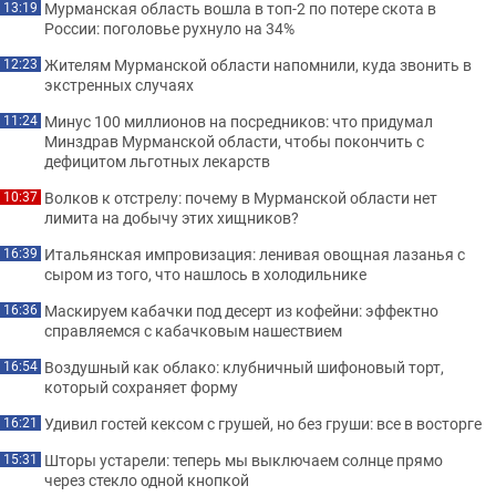
Мурманская область вошла в топ-2 по потере скота в
13:19
России: поголовье рухнуло на 34%
Жителям Мурманской области напомнили, куда звонить в
12:23
экстренных случаях
Минус 100 миллионов на посредников: что придумал
11:24
Минздрав Мурманской области, чтобы покончить с
дефицитом льготных лекарств
Волков к отстрелу: почему в Мурманской области нет
10:37
лимита на добычу этих хищников?
Итальянская импровизация: ленивая овощная лазанья с
16:39
сыром из того, что нашлось в холодильнике
Маскируем кабачки под десерт из кофейни: эффектно
16:36
справляемся с кабачковым нашествием
Воздушный как облако: клубничный шифоновый торт,
16:54
который сохраняет форму
Удивил гостей кексом с грушей, но без груши: все в восторге
16:21
Шторы устарели: теперь мы выключаем солнце прямо
15:31
через стекло одной кнопкой