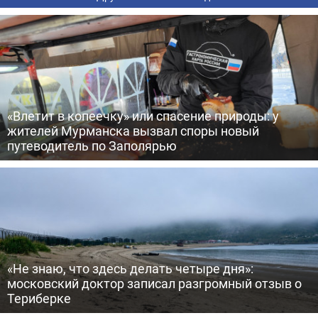
«Влетит в копеечку» или спасение природы: у
жителей Мурманска вызвал споры новый
путеводитель по Заполярью
«Не знаю, что здесь делать четыре дня»:
московский доктор записал разгромный отзыв о
Териберке