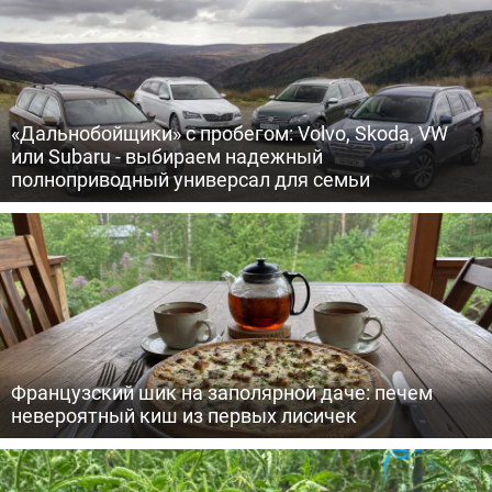
«Дальнобойщики» с пробегом: Volvo, Skoda, VW
или Subaru - выбираем надежный
полноприводный универсал для семьи
Французский шик на заполярной даче: печем
невероятный киш из первых лисичек