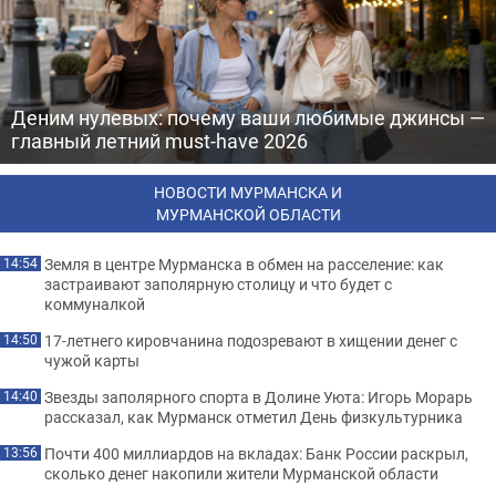
Деним нулевых: почему ваши любимые джинсы —
главный летний must-have 2026
НОВОСТИ МУРМАНСКА И
МУРМАНСКОЙ ОБЛАСТИ
Земля в центре Мурманска в обмен на расселение: как
14:54
застраивают заполярную столицу и что будет с
коммуналкой
17-летнего кировчанина подозревают в хищении денег с
14:50
чужой карты
Звезды заполярного спорта в Долине Уюта: Игорь Морарь
14:40
рассказал, как Мурманск отметил День физкультурника
Почти 400 миллиардов на вкладах: Банк России раскрыл,
13:56
сколько денег накопили жители Мурманской области