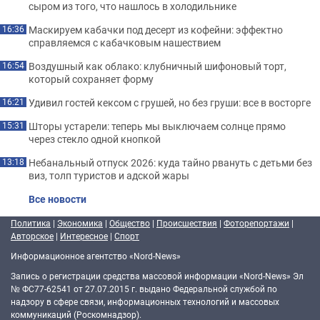
сыром из того, что нашлось в холодильнике
Маскируем кабачки под десерт из кофейни: эффектно
16:36
справляемся с кабачковым нашествием
Воздушный как облако: клубничный шифоновый торт,
16:54
который сохраняет форму
Удивил гостей кексом с грушей, но без груши: все в восторге
16:21
Шторы устарели: теперь мы выключаем солнце прямо
15:31
через стекло одной кнопкой
Небанальный отпуск 2026: куда тайно рвануть с детьми без
13:18
виз, толп туристов и адской жары
Все новости
Политика
|
Экономика
|
Общество
|
Происшествия
|
Фоторепортажи
|
Авторское
|
Интересное
|
Спорт
Информационное агентство «Nord-News»
Запись о регистрации средства массовой информации «Nord-News» Эл
№ ФС77-62541 от 27.07.2015 г. выдано Федеральной службой по
надзору в сфере связи, информационных технологий и массовых
коммуникаций (Роскомнадзор).