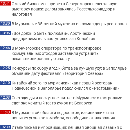
Омский бизнесмен привез в Североморск нелегальную
13:41
выставку кошек: делом занялись Россельхознадзор и
налоговая
В Мурманске 35-летний мужчина выломал дверь ресторана
13:30
«Всё должно быть по-любви». Арктический
13:06
предприниматель заступился за «Колобка»
В Мончегорске оператора по транспортировке
12:46
коммунальных отходов заставили устранить
несанкционированную свалку
Конкурсы по сбору ягод и битва за лучшую уху: в Заполярье
12:25
объявили дату фестиваля «Территория Севера»
Китайский хого по-мурмански: как первый ресторан
12:10
Поднебесной в Заполярье подключился к «Рестомании»
Светодиоды и лоскутное шитье: в Мурманск с гастролями
12:03
едет знаменитый театр кукол из Беларуси
В Мурманской области подростков, извинившихся за
11:43
попытку угона автомобиля, освободили от наказания
Итальянская импровизация: ленивая овощная лазанья с
16:39