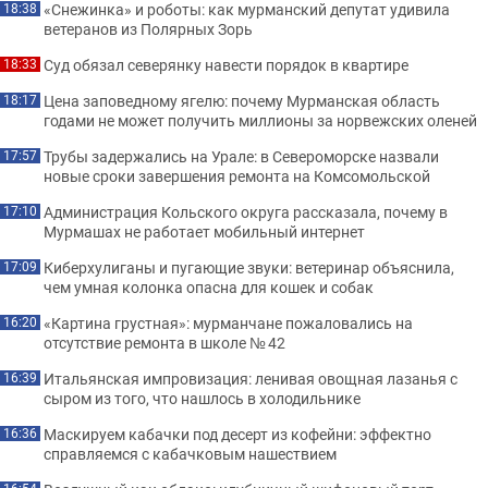
«Снежинка» и роботы: как мурманский депутат удивила
18:38
ветеранов из Полярных Зорь
Суд обязал северянку навести порядок в квартире
18:33
Цена заповедному ягелю: почему Мурманская область
18:17
годами не может получить миллионы за норвежских оленей
Трубы задержались на Урале: в Североморске назвали
17:57
новые сроки завершения ремонта на Комсомольской
Администрация Кольского округа рассказала, почему в
17:10
Мурмашах не работает мобильный интернет
Киберхулиганы и пугающие звуки: ветеринар объяснила,
17:09
чем умная колонка опасна для кошек и собак
«Картина грустная»: мурманчане пожаловались на
16:20
отсутствие ремонта в школе № 42
Итальянская импровизация: ленивая овощная лазанья с
16:39
сыром из того, что нашлось в холодильнике
Маскируем кабачки под десерт из кофейни: эффектно
16:36
справляемся с кабачковым нашествием