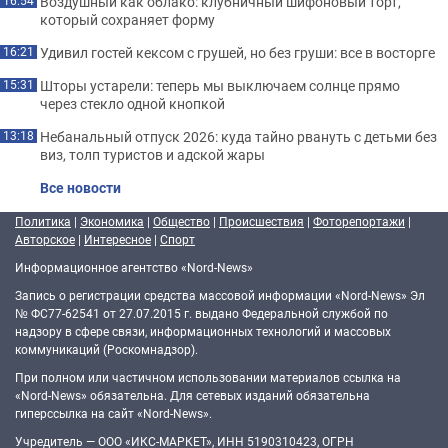
Воздушный как облако: клубничный шифоновый торт,
16:54
который сохраняет форму
Удивил гостей кексом с грушей, но без груши: все в восторге
16:21
Шторы устарели: теперь мы выключаем солнце прямо
15:31
через стекло одной кнопкой
Небанальный отпуск 2026: куда тайно рвануть с детьми без
13:18
виз, толп туристов и адской жары
Все новости
Политика
|
Экономика
|
Общество
|
Происшествия
|
Фоторепортажи
|
Авторское
|
Интересное
|
Спорт
Информационное агентство «Nord-News»
Запись о регистрации средства массовой информации «Nord-News» Эл
№ ФС77-62541 от 27.07.2015 г. выдано Федеральной службой по
надзору в сфере связи, информационных технологий и массовых
коммуникаций (Роскомнадзор).
При полном или частичном использовании материалов ссылка на
«Nord-News» обязательна. Для сетевых изданий обязательна
гиперссылка на сайт «Nord-News».
Учредитель — ООО «ИКС-МАРКЕТ», ИНН 5190310423, ОГРН