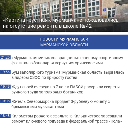
«Картина грустная»: мурманчане пожаловались
на отсутствие ремонта в школе № 42
НОВОСТИ МУРМАНСКА И
МУРМАНСКОЙ ОБЛАСТИ
«Мурманская миля» возвращается: главному спортивному
21:25
фестивалю Заполярья вернут историческое имя
Бум заполярного туризма: Мурманская область вырвалась
19:56
в лидеры СЗФО по приросту гостей
Ждут своей очереди по 7 лет: в ПАБСИ раскрыли секреты
19:49
ручного труда заполярных ботаников
Житель Североморска продает 3-рублевую монету с
19:35
бременскими музыкантами
Километры ровного асфальта: в Кильдинстрое завершили
18:48
ремонт ключевого подъезда к федеральной трассе «Кола»