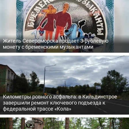
Житель Североморска продает 3-рублевую
монету с бременскими музыкантами
Километры ровного асфальта: в Кильдинстрое
завершили ремонт ключевого подъезда к
федеральной трассе «Кола»