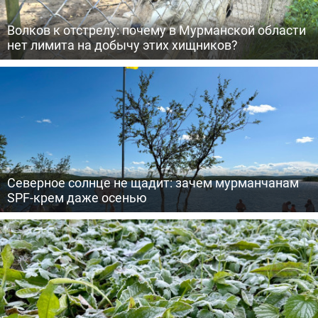
Волков к отстрелу: почему в Мурманской области
нет лимита на добычу этих хищников?
Северное солнце не щадит: зачем мурманчанам
SPF-крем даже осенью