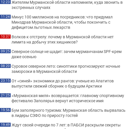
Жителям Мурманской области напомнили, куда звонить в
12:23
экстренных случаях
Минус 100 миллионов на посредников: что придумал
11:24
Минздрав Мурманской области, чтобы покончить с
дефицитом льготных лекарств
Волков к отстрелу: почему в Мурманской области нет
10:37
лимита на добычу этих хищников?
Северное солнце не щадит: зачем мурманчанам SPF-крем
09:25
даже осенью
Суровое северное лето: синоптики прогнозируют ночные
08:20
заморозки в Мурманской области
От «синей» экономики до рангов: ученые из Апатитов
23:15
выпустили свежий сборник о будущем Арктики
«Мурманская миля» возвращается: главному спортивному
21:25
фестивалю Заполярья вернут историческое имя
Бум заполярного туризма: Мурманская область вырвалась
19:56
в лидеры СЗФО по приросту гостей
Ждут своей очереди по 7 лет: в ПАБСИ раскрыли секреты
19:49