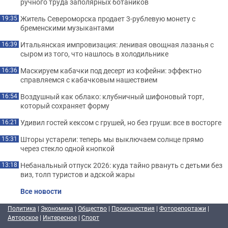
ручного труда заполярных ботаников
Житель Североморска продает 3-рублевую монету с
19:35
бременскими музыкантами
Итальянская импровизация: ленивая овощная лазанья с
16:39
сыром из того, что нашлось в холодильнике
Маскируем кабачки под десерт из кофейни: эффектно
16:36
справляемся с кабачковым нашествием
Воздушный как облако: клубничный шифоновый торт,
16:54
который сохраняет форму
Удивил гостей кексом с грушей, но без груши: все в восторге
16:21
Шторы устарели: теперь мы выключаем солнце прямо
15:31
через стекло одной кнопкой
Небанальный отпуск 2026: куда тайно рвануть с детьми без
13:18
виз, толп туристов и адской жары
Все новости
Политика
|
Экономика
|
Общество
|
Происшествия
|
Фоторепортажи
|
Авторское
|
Интересное
|
Спорт