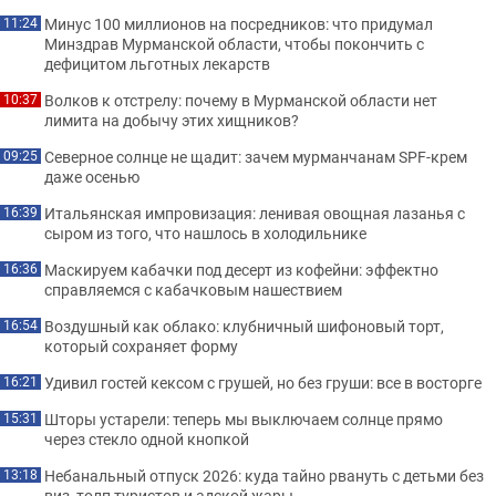
Минус 100 миллионов на посредников: что придумал
11:24
Минздрав Мурманской области, чтобы покончить с
дефицитом льготных лекарств
Волков к отстрелу: почему в Мурманской области нет
10:37
лимита на добычу этих хищников?
Северное солнце не щадит: зачем мурманчанам SPF-крем
09:25
даже осенью
Итальянская импровизация: ленивая овощная лазанья с
16:39
сыром из того, что нашлось в холодильнике
Маскируем кабачки под десерт из кофейни: эффектно
16:36
справляемся с кабачковым нашествием
Воздушный как облако: клубничный шифоновый торт,
16:54
который сохраняет форму
Удивил гостей кексом с грушей, но без груши: все в восторге
16:21
Шторы устарели: теперь мы выключаем солнце прямо
15:31
через стекло одной кнопкой
Небанальный отпуск 2026: куда тайно рвануть с детьми без
13:18
виз, толп туристов и адской жары