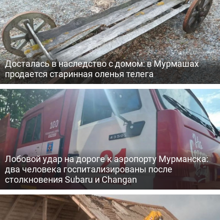
Досталась в наследство с домом: в Мурмашах
продается старинная оленья телега
Лобовой удар на дороге к аэропорту Мурманска:
два человека госпитализированы после
столкновения Subaru и Changan