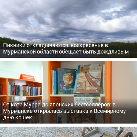
Пикники откладываются: воскресенье в
Мурманской области обещает быть дождливым
От кота Мурра до японских бестселлеров: в
Мурманске открылась выставка к Всемирному
дню кошек