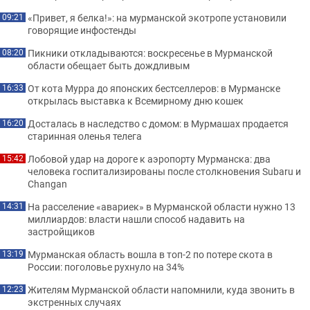
«Привет, я белка!»: на мурманской экотропе установили
09:21
говорящие инфостенды
Пикники откладываются: воскресенье в Мурманской
08:20
области обещает быть дождливым
От кота Мурра до японских бестселлеров: в Мурманске
16:33
открылась выставка к Всемирному дню кошек
Досталась в наследство с домом: в Мурмашах продается
16:20
старинная оленья телега
Лобовой удар на дороге к аэропорту Мурманска: два
15:42
человека госпитализированы после столкновения Subaru и
Changan
На расселение «авариек» в Мурманской области нужно 13
14:31
миллиардов: власти нашли способ надавить на
застройщиков
Мурманская область вошла в топ-2 по потере скота в
13:19
России: поголовье рухнуло на 34%
Жителям Мурманской области напомнили, куда звонить в
12:23
экстренных случаях