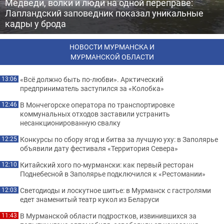
Медведи, волки и люди на одной переправе:
Лапландский заповедник показал уникальные
кадры у брода
НОВОСТИ МУРМАНСКА И
МУРМАНСКОЙ ОБЛАСТИ
«Всё должно быть по-любви». Арктический
13:06
предприниматель заступился за «Колобка»
В Мончегорске оператора по транспортировке
12:46
коммунальных отходов заставили устранить
несанкционированную свалку
Конкурсы по сбору ягод и битва за лучшую уху: в Заполярье
12:25
объявили дату фестиваля «Территория Севера»
Китайский хого по-мурмански: как первый ресторан
12:10
Поднебесной в Заполярье подключился к «Рестомании»
Светодиоды и лоскутное шитье: в Мурманск с гастролями
12:03
едет знаменитый театр кукол из Беларуси
В Мурманской области подростков, извинившихся за
11:43