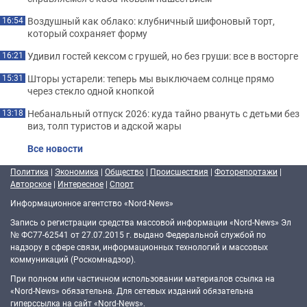
Воздушный как облако: клубничный шифоновый торт,
16:54
который сохраняет форму
Удивил гостей кексом с грушей, но без груши: все в восторге
16:21
Шторы устарели: теперь мы выключаем солнце прямо
15:31
через стекло одной кнопкой
Небанальный отпуск 2026: куда тайно рвануть с детьми без
13:18
виз, толп туристов и адской жары
Все новости
Политика
|
Экономика
|
Общество
|
Происшествия
|
Фоторепортажи
|
Авторское
|
Интересное
|
Спорт
Информационное агентство «Nord-News»
Запись о регистрации средства массовой информации «Nord-News» Эл
№ ФС77-62541 от 27.07.2015 г. выдано Федеральной службой по
надзору в сфере связи, информационных технологий и массовых
коммуникаций (Роскомнадзор).
При полном или частичном использовании материалов ссылка на
«Nord-News» обязательна. Для сетевых изданий обязательна
гиперссылка на сайт «Nord-News».