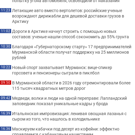
попытку угона автомобиля, освободили от наказания
Летающие авто вместо вертолетов: российские ученые
11:23
возрождают дирижабли для дешевой доставки грузов в
Арктику
Дороги в Арктике начнут строить с помощью новых
11:02
составов: ученые нашли способ сэкономить до 55% грунта
Благодаря «Губернаторскому старту» 17 предпринимателей
10:30
Мурманской области получат поддержку на 25 миллионов
рублей
Новый спорт захватывает Мурманск: вице-спикер
10:22
горсовета и пенсионеры сыграли в пиклбол
В Мурманской области в 2026 году отремонтировали более
09:50
115 тысяч квадратных метров дорог
Медведи, волки и люди на одной переправе: Лапландский
09:42
заповедник показал уникальные кадры у брода
Итальянская импровизация: ленивая овощная лазанья с
16:39
сыром из того, что нашлось в холодильнике
Маскируем кабачки под десерт из кофейни: эффектно
16:36
справляемся с кабачковым нашествием