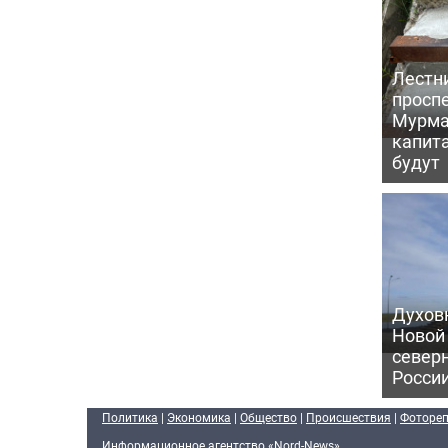
Лестн
проспе
Мурма
капит
будут
Духов
Новой
север
Росси
Политика
|
Экономика
|
Общество
|
Происшествия
|
Фоторе
Информационное агентство «Nord-News»