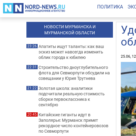
ПОЛИТИКА
ЭК
Уд
НОВОСТИ МУРМАНСКА И
МУРМАНСКОЙ ОБЛАСТИ
об
Апатиты ищут таланты: как ваш
23:26
эскиз может навсегда изменить
25.06, 1
облик города к юбилею
Строительство дноуглубительного
22:31
флота для Севморпути обсудили на
совещании у Юрия Трутнева
Золотая школа: аналитики
21:22
подсчитали реальную стоимость
сборки первоклассника к
сентябрю
Китайские гиганты идут в
20:45
Заполярье: Мурманск примет
рекордное число контейнеровозов
по Севморпути