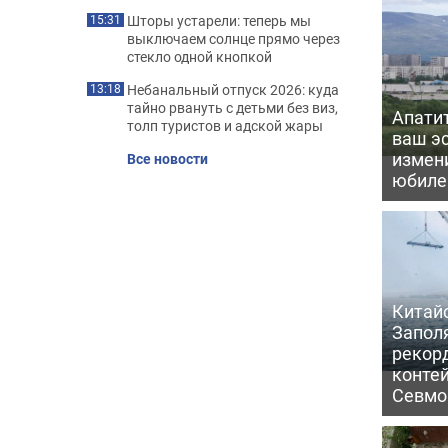
Шторы устарели: теперь мы
15:31
выключаем солнце прямо через
стекло одной кнопкой
Небанальный отпуск 2026: куда
13:18
тайно рвануть с детьми без виз,
Апати
толп туристов и адской жары
ваш э
измени
Все новости
юбил
Китайс
Запол
рекор
конте
Севмо