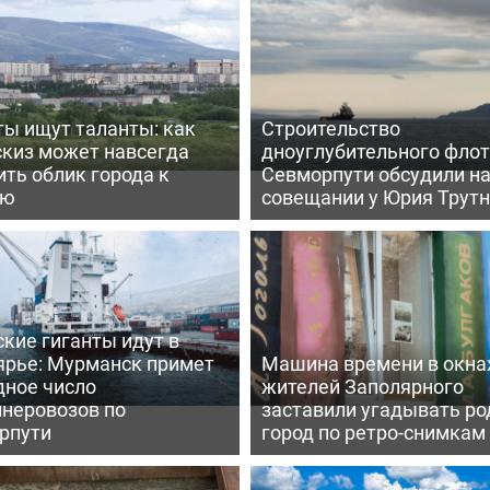
ты ищут таланты: как
Строительство
скиз может навсегда
дноуглубительного флот
ть облик города к
Севморпути обсудили н
ею
совещании у Юрия Трут
кие гиганты идут в
ярье: Мурманск примет
Машина времени в окна
дное число
жителей Заполярного
йнеровозов по
заставили угадывать ро
рпути
город по ретро-снимкам