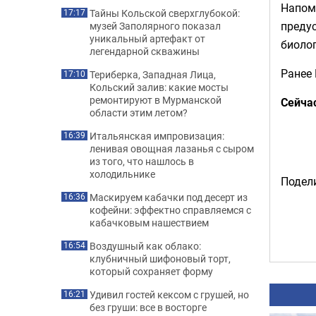
Напоми
Тайны Кольской сверхглубокой:
17:17
предус
музей Заполярного показал
уникальный артефакт от
биолог
легендарной скважины
Ранее 
Териберка, Западная Лица,
17:10
Кольский залив: какие мосты
ремонтируют в Мурманской
Сейча
области этим летом?
Итальянская импровизация:
16:39
ленивая овощная лазанья с сыром
из того, что нашлось в
холодильнике
Подели
Маскируем кабачки под десерт из
16:36
кофейни: эффектно справляемся с
кабачковым нашествием
Воздушный как облако:
16:54
клубничный шифоновый торт,
который сохраняет форму
Удивил гостей кексом с грушей, но
16:21
без груши: все в восторге