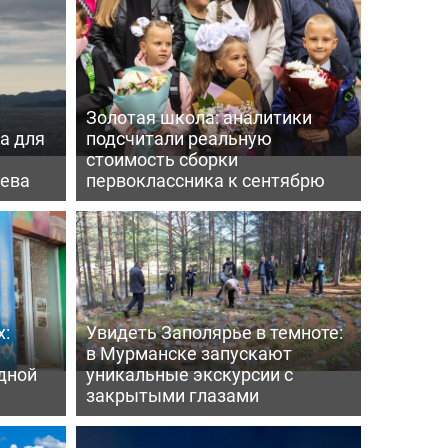
Золотая школа: аналитики
а для
подсчитали реальную
а
стоимость сборки
нева
первоклассника к сентябрю
х:
Увидеть Заполярье в темноте:
в Мурманске запускают
дной
уникальные экскурсии с
закрытыми глазами