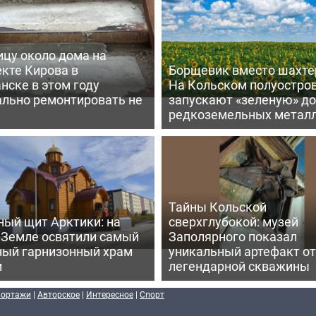
ицу около дома на
кте Кирова в
Борщевик вместо шахте
нске в этом году
На Кольском полуостро
ально ремонтировать не
запускают «зеленую» д
редкоземельных метал
Тайны Кольской
ный щит Арктики: на
сверхглубокой: музей
 Земле освятили самый
Заполярного показал
ный гарнизонный храм
уникальный артефакт от
и
легендарной скважины
портажи
|
Авторское
|
Интересное
|
Спорт