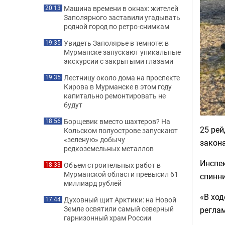
Машина времени в окнах: жителей
20:13
Заполярного заставили угадывать
родной город по ретро-снимкам
Увидеть Заполярье в темноте: в
19:35
Мурманске запускают уникальные
экскурсии с закрытыми глазами
Лестницу около дома на проспекте
19:35
Кирова в Мурманске в этом году
капитально ремонтировать не
будут
Борщевик вместо шахтеров? На
18:56
25 рей
Кольском полуострове запускают
«зеленую» добычу
закона
редкоземельных металлов
Инспек
Объем строительных работ в
18:33
Мурманской области превысил 61
спинни
миллиард рублей
«В ход
Духовный щит Арктики: на Новой
17:44
Земле освятили самый северный
регла
гарнизонный храм России