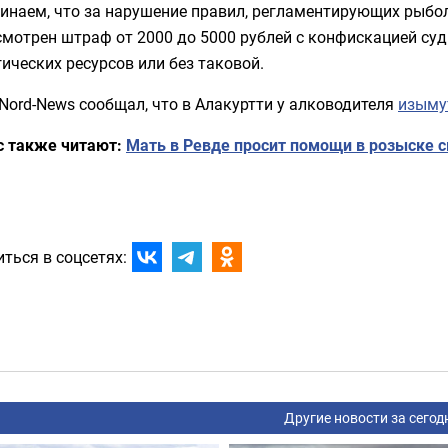
наем, что за нарушение правил, регламентирующих рыболов
мотрен штраф от 2000 до 5000 рублей с конфискацией суд
ических ресурсов или без таковой.
Nord-News сообщал, что в Алакуртти у алководителя
изыму
с также читают:
Мать в Ревде просит помощи в розыске 
ться в соцсетях:
Другие новости за сегод