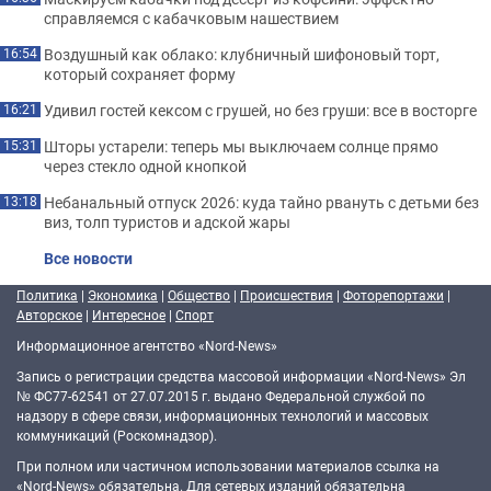
справляемся с кабачковым нашествием
Воздушный как облако: клубничный шифоновый торт,
16:54
который сохраняет форму
Удивил гостей кексом с грушей, но без груши: все в восторге
16:21
Шторы устарели: теперь мы выключаем солнце прямо
15:31
через стекло одной кнопкой
Небанальный отпуск 2026: куда тайно рвануть с детьми без
13:18
виз, толп туристов и адской жары
Все новости
Политика
|
Экономика
|
Общество
|
Происшествия
|
Фоторепортажи
|
Авторское
|
Интересное
|
Спорт
Информационное агентство «Nord-News»
Запись о регистрации средства массовой информации «Nord-News» Эл
№ ФС77-62541 от 27.07.2015 г. выдано Федеральной службой по
надзору в сфере связи, информационных технологий и массовых
коммуникаций (Роскомнадзор).
При полном или частичном использовании материалов ссылка на
«Nord-News» обязательна. Для сетевых изданий обязательна