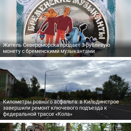
Житель Североморска продает 3-рублевую
монету с бременскими музыкантами
Километры ровного асфальта: в Кильдинстрое
завершили ремонт ключевого подъезда к
федеральной трассе «Кола»