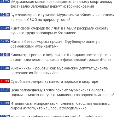
«Мурманская миля» возвращается: главному спортивному
21:25
фестивалю Заполярья вернут историческое имя
Бум заполярного туризма: Мурманская область вырвалась
19:56
в лидеры СЗФО по приросту гостей
Ждут своей очереди по 7 лет: в ПАБСИ раскрыли секреты
19:49
ручного труда заполярных ботаников
Житель Североморска продает 3-рублевую монету с
19:35
бременскими музыкантами
Километры ровного асфальта: в Кильдинстрое завершили
18:48
ремонт ключевого подъезда к федеральной трассе «Кола»
«Снежинка» и роботы: как мурманский депутат удивила
18:38
ветеранов из Полярных Зорь
Суд обязал северянку навести порядок в квартире
18:33
Цена заповедному ягелю: почему Мурманская область
18:17
годами не может получить миллионы за норвежских оленей
Итальянская импровизация: ленивая овощная лазанья с
16:39
сыром из того, что нашлось в холодильнике
Маскируем кабачки под десерт из кофейни: эффектно
16:36