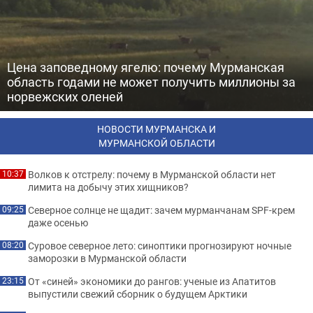
Цена заповедному ягелю: почему Мурманская
область годами не может получить миллионы за
норвежских оленей
НОВОСТИ МУРМАНСКА И
МУРМАНСКОЙ ОБЛАСТИ
Волков к отстрелу: почему в Мурманской области нет
10:37
лимита на добычу этих хищников?
Северное солнце не щадит: зачем мурманчанам SPF-крем
09:25
даже осенью
Суровое северное лето: синоптики прогнозируют ночные
08:20
заморозки в Мурманской области
От «синей» экономики до рангов: ученые из Апатитов
23:15
выпустили свежий сборник о будущем Арктики