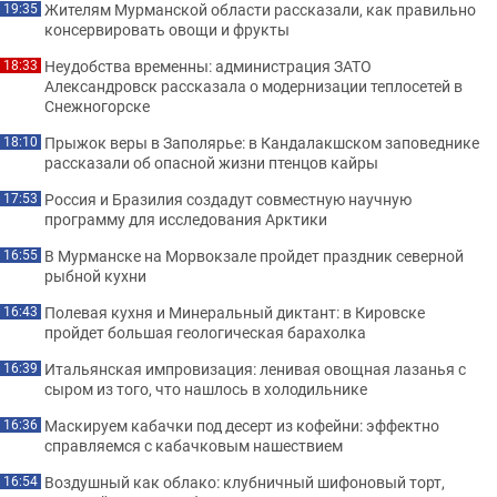
Жителям Мурманской области рассказали, как правильно
19:35
консервировать овощи и фрукты
Неудобства временны: администрация ЗАТО
18:33
Александровск рассказала о модернизации теплосетей в
Снежногорске
Прыжок веры в Заполярье: в Кандалакшском заповеднике
18:10
рассказали об опасной жизни птенцов кайры
Россия и Бразилия создадут совместную научную
17:53
программу для исследования Арктики
В Мурманске на Морвокзале пройдет праздник северной
16:55
рыбной кухни
Полевая кухня и Минеральный диктант: в Кировске
16:43
пройдет большая геологическая барахолка
Итальянская импровизация: ленивая овощная лазанья с
16:39
сыром из того, что нашлось в холодильнике
Маскируем кабачки под десерт из кофейни: эффектно
16:36
справляемся с кабачковым нашествием
Воздушный как облако: клубничный шифоновый торт,
16:54