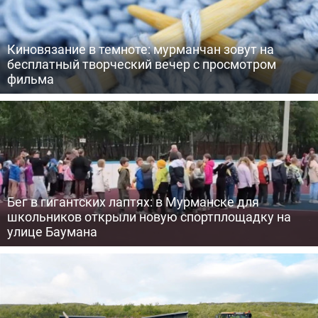
Киновязание в темноте: мурманчан зовут на
бесплатный творческий вечер с просмотром
фильма
Бег в гигантских лаптях: в Мурманске для
школьников открыли новую спортплощадку на
улице Баумана