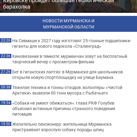
Кировске пройдет большая геологическая
барахолка
НОВОСТИ МУРМАНСКА И
МУРМАНСКОЙ ОБЛАСТИ
На Севмаше к 2027 году изготовят 25-тонные подшипники-
23:26
гиганты для нового ледокола «Сталинград»
Киновязание в темноте: мурманчан зовут на бесплатный
22:36
творческий вечер с просмотром фильма
Бег в гигантских лаптях: в Мурманске для школьников
21:26
открыли новую спортплощадку на улице Баумана
Тяжелая техника и тонны отходов: волонтеры «Чистой
20:38
Арктики» вывезли 60 тонн мусора с Рыбачьего
«Собаки не умеют обижаться»: глава РКФ Голубев
19:54
объяснил истинные причины странного поведения
питомцев
Желательно пенсионеру: жительница Мурманска
19:50
пристраивает взрослую собаку породы шпиц