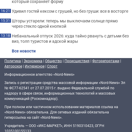
который сохраняет форму
Удивил гостей кексом с грушей, но без груши: все в восторге
16:21
Шторы устарели: теперь мы выключаем солнце прямо
15:31
через стекло одной кнопкой
Небанальный отпуск 2026: куда тайно рвануть с детьми без
13:18
виз, толп туристов и адской жары
Все новости
Политика
|
Экономика
|
Общество
|
Происшествия
|
Фоторепортажи
|
Авторское
|
Интересное
|
Спорт
Информационное агентство «Nord-News»
Запись о регистрации средства массовой информации «Nord-News» Эл
№ ФС77-62541 от 27.07.2015 г. выдано Федеральной службой по
надзору в сфере связи, информационных технологий и массовых
коммуникаций (Роскомнадзор).
При полном или частичном использовании материалов ссылка на
«Nord-News» обязательна. Для сетевых изданий обязательна
гиперссылка на сайт «Nord-News».
Учредитель — ООО «ИКС-МАРКЕТ», ИНН 5190310423, ОГРН
1035100155133