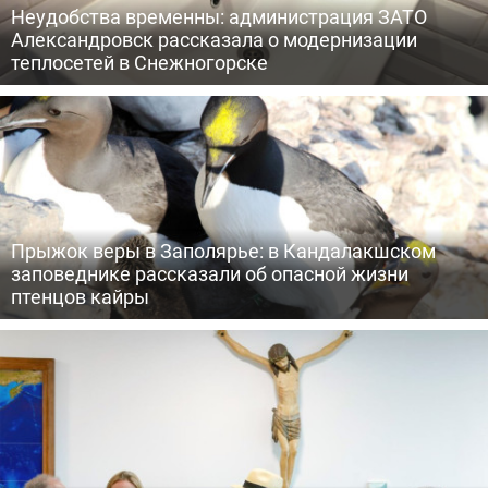
Неудобства временны: администрация ЗАТО
Александровск рассказала о модернизации
теплосетей в Снежногорске
Прыжок веры в Заполярье: в Кандалакшском
заповеднике рассказали об опасной жизни
птенцов кайры