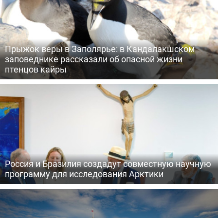
Прыжок веры в Заполярье: в Кандалакшском
заповеднике рассказали об опасной жизни
птенцов кайры
Россия и Бразилия создадут совместную научную
программу для исследования Арктики