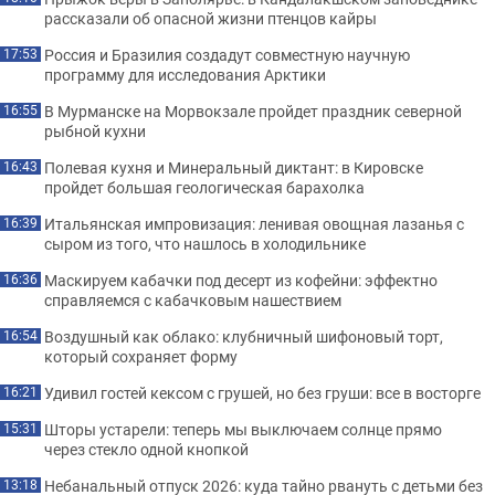
рассказали об опасной жизни птенцов кайры
Россия и Бразилия создадут совместную научную
17:53
программу для исследования Арктики
В Мурманске на Морвокзале пройдет праздник северной
16:55
рыбной кухни
Полевая кухня и Минеральный диктант: в Кировске
16:43
пройдет большая геологическая барахолка
Итальянская импровизация: ленивая овощная лазанья с
16:39
сыром из того, что нашлось в холодильнике
Маскируем кабачки под десерт из кофейни: эффектно
16:36
справляемся с кабачковым нашествием
Воздушный как облако: клубничный шифоновый торт,
16:54
который сохраняет форму
Удивил гостей кексом с грушей, но без груши: все в восторге
16:21
Шторы устарели: теперь мы выключаем солнце прямо
15:31
через стекло одной кнопкой
Небанальный отпуск 2026: куда тайно рвануть с детьми без
13:18