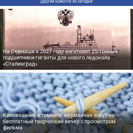
Другие новости за сегодня
На Севмаше к 2027 году изготовят 25-тонные
подшипники-гиганты для нового ледокола
«Сталинград»
Киновязание в темноте: мурманчан зовут на
бесплатный творческий вечер с просмотром
фильма