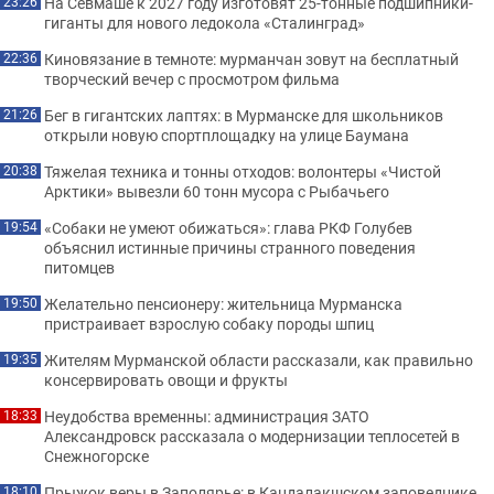
На Севмаше к 2027 году изготовят 25-тонные подшипники-
23:26
гиганты для нового ледокола «Сталинград»
Киновязание в темноте: мурманчан зовут на бесплатный
22:36
творческий вечер с просмотром фильма
Бег в гигантских лаптях: в Мурманске для школьников
21:26
открыли новую спортплощадку на улице Баумана
Тяжелая техника и тонны отходов: волонтеры «Чистой
20:38
Арктики» вывезли 60 тонн мусора с Рыбачьего
«Собаки не умеют обижаться»: глава РКФ Голубев
19:54
объяснил истинные причины странного поведения
питомцев
Желательно пенсионеру: жительница Мурманска
19:50
пристраивает взрослую собаку породы шпиц
Жителям Мурманской области рассказали, как правильно
19:35
консервировать овощи и фрукты
Неудобства временны: администрация ЗАТО
18:33
Александровск рассказала о модернизации теплосетей в
Снежногорске
Прыжок веры в Заполярье: в Кандалакшском заповеднике
18:10