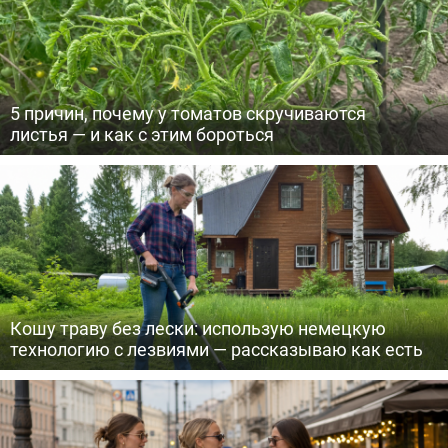
5 причин, почему у томатов скручиваются
листья — и как с этим бороться
Кошу траву без лески: использую немецкую
технологию с лезвиями — рассказываю как есть