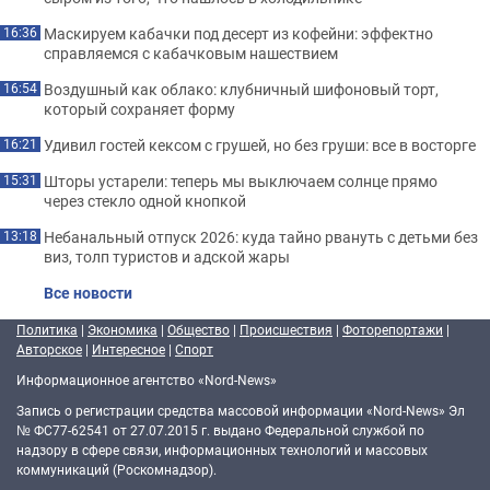
Маскируем кабачки под десерт из кофейни: эффектно
16:36
справляемся с кабачковым нашествием
Воздушный как облако: клубничный шифоновый торт,
16:54
который сохраняет форму
Удивил гостей кексом с грушей, но без груши: все в восторге
16:21
Шторы устарели: теперь мы выключаем солнце прямо
15:31
через стекло одной кнопкой
Небанальный отпуск 2026: куда тайно рвануть с детьми без
13:18
виз, толп туристов и адской жары
Все новости
Политика
|
Экономика
|
Общество
|
Происшествия
|
Фоторепортажи
|
Авторское
|
Интересное
|
Спорт
Информационное агентство «Nord-News»
Запись о регистрации средства массовой информации «Nord-News» Эл
№ ФС77-62541 от 27.07.2015 г. выдано Федеральной службой по
надзору в сфере связи, информационных технологий и массовых
коммуникаций (Роскомнадзор).