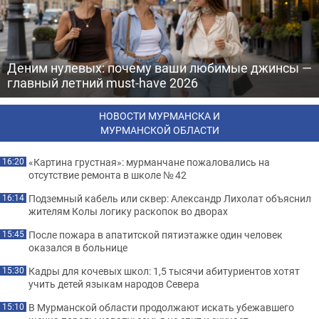
Деним нулевых: почему ваши любимые джинсы —
главный летний must-have 2026
НОВОСТИ МУРМАНСКА И
МУРМАНСКОЙ ОБЛАСТИ
«Картина грустная»: мурманчане пожаловались на
16:20
отсутствие ремонта в школе № 42
Подземный кабель или сквер: Александр Лихолат объяснил
16:14
жителям Колы логику раскопок во дворах
После пожара в апатитской пятиэтажке один человек
15:45
оказался в больнице
Кадры для кочевых школ: 1,5 тысячи абитуриентов хотят
15:30
учить детей языкам народов Севера
В Мурманской области продолжают искать убежавшего
15:10