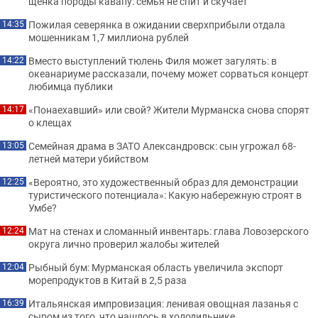
щенка породы кавапу: семья не спит и скучает
Пожилая северянка в ожидании сверхприбыли отдала
14:35
мошенникам 1,7 миллиона рублей
Вместо выступлений тюлень Филя может загулять: в
14:22
океанариуме рассказали, почему может сорваться концерт
любимца публики
«Понаехавший» или свой? Жители Мурманска снова спорят
14:17
о клещах
Семейная драма в ЗАТО Александровск: сын угрожал 68-
13:05
летней матери убийством
«Вероятно, это художественный образ для демонстрации
12:25
туристического потенциала»: Какую набережную строят в
Умбе?
Мат на стенах и сломанный инвентарь: глава Ловозерского
12:24
округа лично проверил жалобы жителей
Рыбный бум: Мурманская область увеличила экспорт
12:04
морепродуктов в Китай в 2,5 раза
Итальянская импровизация: ленивая овощная лазанья с
16:39
сыром из того, что нашлось в холодильнике