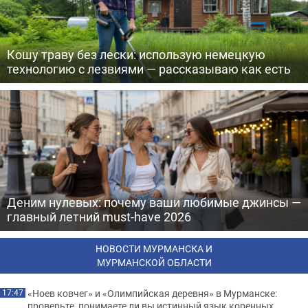
Кошу траву без лески: использую немецкую
технологию с лезвиями — рассказываю как есть
Деним нулевых: почему ваши любимые джинсы —
главный летний must-have 2026
НОВОСТИ МУРМАНСКА И
МУРМАНСКОЙ ОБЛАСТИ
«Ноев ковчег» и «Олимпийская деревня» в Мурманске:
17:47
проверьте, понимаете ли вы истинный язык коренных