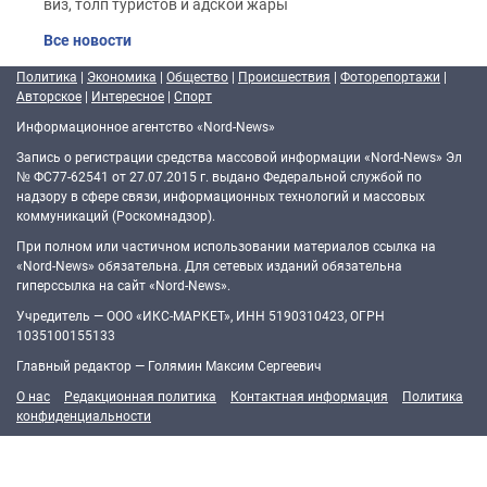
виз, толп туристов и адской жары
Все новости
Политика
|
Экономика
|
Общество
|
Происшествия
|
Фоторепортажи
|
Авторское
|
Интересное
|
Спорт
Информационное агентство «Nord-News»
Запись о регистрации средства массовой информации «Nord-News» Эл
№ ФС77-62541 от 27.07.2015 г. выдано Федеральной службой по
надзору в сфере связи, информационных технологий и массовых
коммуникаций (Роскомнадзор).
При полном или частичном использовании материалов ссылка на
«Nord-News» обязательна. Для сетевых изданий обязательна
гиперссылка на сайт «Nord-News».
Учредитель — ООО «ИКС-МАРКЕТ», ИНН 5190310423, ОГРН
1035100155133
Главный редактор — Голямин Максим Сергеевич
О нас
Редакционная политика
Контактная информация
Политика
конфиденциальности