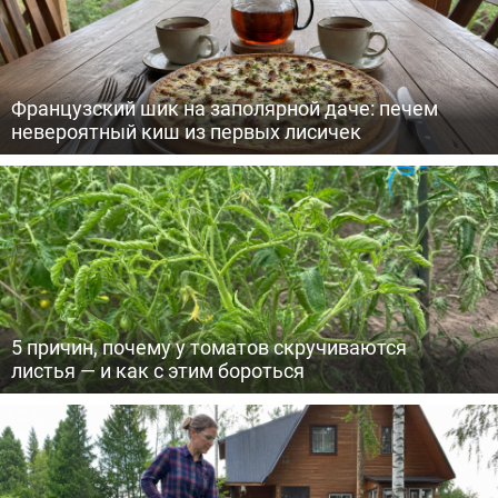
Французский шик на заполярной даче: печем
невероятный киш из первых лисичек
5 причин, почему у томатов скручиваются
листья — и как с этим бороться