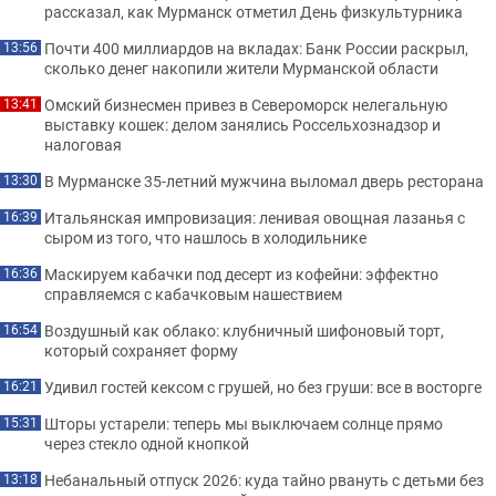
рассказал, как Мурманск отметил День физкультурника
Почти 400 миллиардов на вкладах: Банк России раскрыл,
13:56
сколько денег накопили жители Мурманской области
Омский бизнесмен привез в Североморск нелегальную
13:41
выставку кошек: делом занялись Россельхознадзор и
налоговая
В Мурманске 35-летний мужчина выломал дверь ресторана
13:30
Итальянская импровизация: ленивая овощная лазанья с
16:39
сыром из того, что нашлось в холодильнике
Маскируем кабачки под десерт из кофейни: эффектно
16:36
справляемся с кабачковым нашествием
Воздушный как облако: клубничный шифоновый торт,
16:54
который сохраняет форму
Удивил гостей кексом с грушей, но без груши: все в восторге
16:21
Шторы устарели: теперь мы выключаем солнце прямо
15:31
через стекло одной кнопкой
Небанальный отпуск 2026: куда тайно рвануть с детьми без
13:18