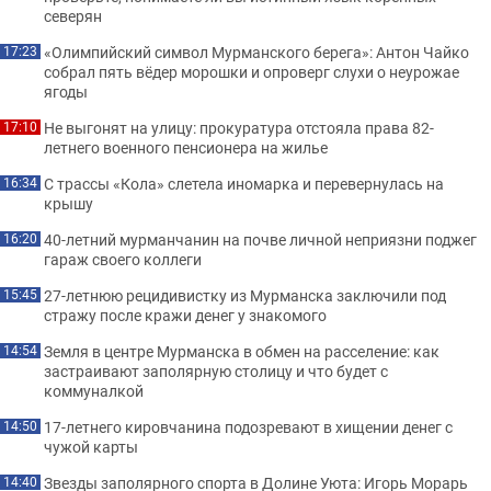
северян
«Олимпийский символ Мурманского берега»: Антон Чайко
17:23
собрал пять вёдер морошки и опроверг слухи о неурожае
ягоды
Не выгонят на улицу: прокуратура отстояла права 82-
17:10
летнего военного пенсионера на жилье
С трассы «Кола» слетела иномарка и перевернулась на
16:34
крышу
40-летний мурманчанин на почве личной неприязни поджег
16:20
гараж своего коллеги
27-летнюю рецидивистку из Мурманска заключили под
15:45
стражу после кражи денег у знакомого
Земля в центре Мурманска в обмен на расселение: как
14:54
застраивают заполярную столицу и что будет с
коммуналкой
17-летнего кировчанина подозревают в хищении денег с
14:50
чужой карты
Звезды заполярного спорта в Долине Уюта: Игорь Морарь
14:40