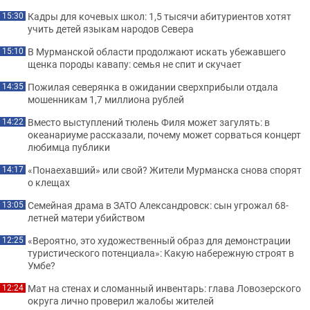
Кадры для кочевых школ: 1,5 тысячи абитуриентов хотят
15:30
учить детей языкам народов Севера
В Мурманской области продолжают искать убежавшего
15:10
щенка породы кавапу: семья не спит и скучает
Пожилая северянка в ожидании сверхприбыли отдала
14:35
мошенникам 1,7 миллиона рублей
Вместо выступлений тюлень Филя может загулять: в
14:22
океанариуме рассказали, почему может сорваться концерт
любимца публики
«Понаехавший» или свой? Жители Мурманска снова спорят
14:17
о клещах
Семейная драма в ЗАТО Александровск: сын угрожал 68-
13:05
летней матери убийством
«Вероятно, это художественный образ для демонстрации
12:25
туристического потенциала»: Какую набережную строят в
Умбе?
Мат на стенах и сломанный инвентарь: глава Ловозерского
12:24
округа лично проверил жалобы жителей