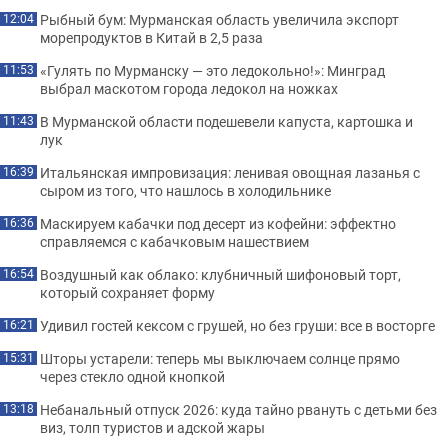
Рыбный бум: Мурманская область увеличила экспорт
12:04
морепродуктов в Китай в 2,5 раза
«Гулять по Мурманску — это ледокольно!»: Минград
11:53
выбрал маскотом города ледокол на ножках
В Мурманской области подешевели капуста, картошка и
11:43
лук
Итальянская импровизация: ленивая овощная лазанья с
16:39
сыром из того, что нашлось в холодильнике
Маскируем кабачки под десерт из кофейни: эффектно
16:36
справляемся с кабачковым нашествием
Воздушный как облако: клубничный шифоновый торт,
16:54
который сохраняет форму
Удивил гостей кексом с грушей, но без груши: все в восторге
16:21
Шторы устарели: теперь мы выключаем солнце прямо
15:31
через стекло одной кнопкой
Небанальный отпуск 2026: куда тайно рвануть с детьми без
13:18
виз, толп туристов и адской жары