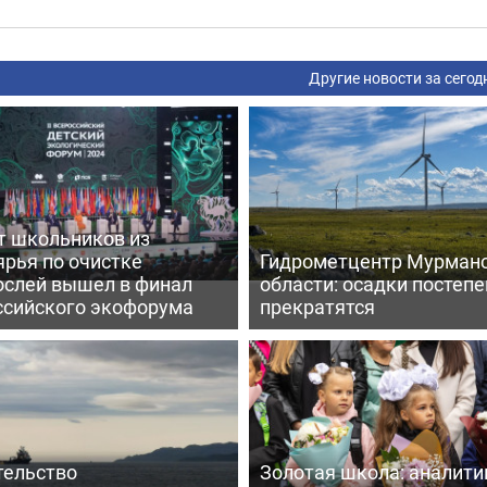
Другие новости за сегод
т школьников из
ярья по очистке
Гидрометцентр Мурман
ослей вышел в финал
области: осадки постеп
ссийского экофорума
прекратятся
тельство
Золотая школа: аналити