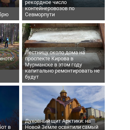
рекордное число
контейнеровозов по
ябрю
Севморпути
Лестницу около дома на
мноте:
проспекте Кирова в
Мурманске в этом году
капитально ремонтировать не
будут
Духовный щит Арктики: на
от в
Новой Земле освятили самый