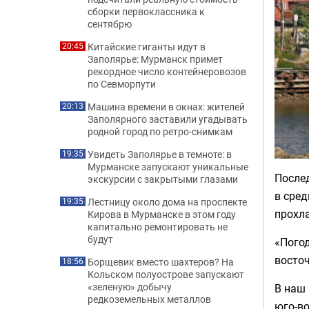
сборки первоклассника к
сентябрю
Китайские гиганты идут в
20:45
Заполярье: Мурманск примет
рекордное число контейнеровозов
по Севморпути
Машина времени в окнах: жителей
20:13
Заполярного заставили угадывать
родной город по ретро-снимкам
Увидеть Заполярье в темноте: в
19:35
Мурманске запускают уникальные
После
экскурсии с закрытыми глазами
в сред
Лестницу около дома на проспекте
19:35
прохл
Кирова в Мурманске в этом году
капитально ремонтировать не
будут
«Погод
восто
Борщевик вместо шахтеров? На
18:56
Кольском полуострове запускают
«зеленую» добычу
В наш 
редкоземельных металлов
юго-во