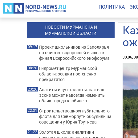
ПОЛИТИКА
ЭК
Ка
НОВОСТИ МУРМАНСКА И
МУРМАНСКОЙ ОБЛАСТИ
ож
Проект школьников из Заполярья
09:17
по очистке водорослей вышел в
30.06, 0
финал Всероссийского экофорума
Гидрометцентр Мурманской
08:20
области: осадки постепенно
прекратятся
Апатиты ищут таланты: как ваш
23:26
эскиз может навсегда изменить
облик города к юбилею
Строительство дноуглубительного
22:31
флота для Севморпути обсудили на
совещании у Юрия Трутнева
Золотая школа: аналитики
21:22
подсчитали реальную стоимость