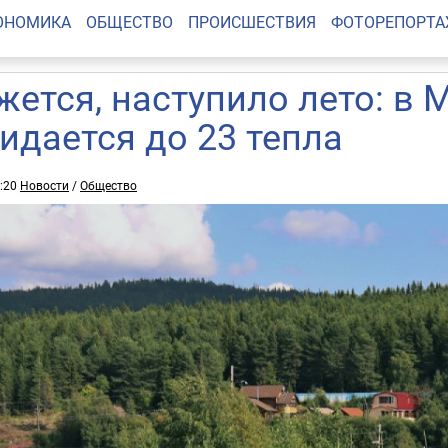
ОНОМИКА
ОБЩЕСТВО
ПРОИСШЕСТВИЯ
ФОТОРЕПОРТ
жется, наступило лето: в
идается до 23 тепла
8:20
Новости
/
Общество