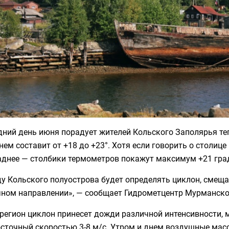
дний день июня порадует жителей Кольского Заполярья те
нем составит от +18 до +23°. Хотя если говорить о столице
аднее — столбики термометров покажут максимум +21 гра
у Кольского полуострова будет определять циклон, смещ
чном направлении», — сообщает Гидрометцентр Мурманско
регион циклон принесет дожди различной интенсивности, 
сточный скоростью 3-8 м/с. Утром и днем воздушные масс