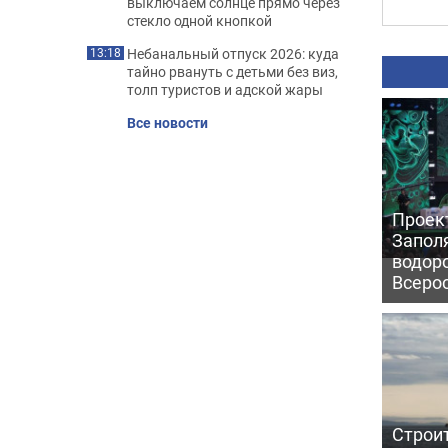
выключаем солнце прямо через
стекло одной кнопкой
Небанальный отпуск 2026: куда
13:18
тайно рвануть с детьми без виз,
толп туристов и адской жары
Все новости
Проек
Запол
водор
Всеро
Строи