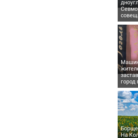
дноуг
Севмо
совещ
Машин
жител
заста
город 
Борще
На Ко