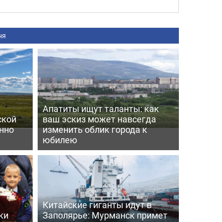
ня
Апатиты ищут таланты: как
ской
ваш эскиз может навсегда
енно
изменить облик города к
юбилею
Китайские гиганты идут в
ки
Заполярье: Мурманск примет