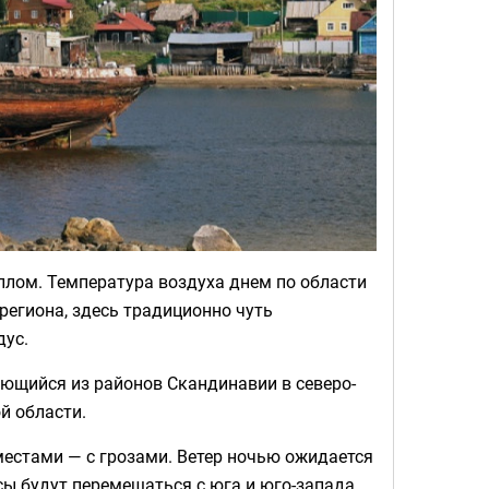
плом. Температура воздуха днем по области
 региона, здесь традиционно чуть
дус.
ающийся из районов Скандинавии в северо-
й области.
местами — с грозами. Ветер ночью ожидается
ы будут перемещаться с юга и юго-запада.