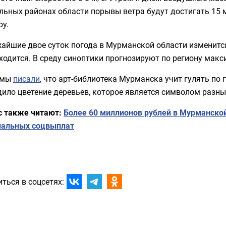
льных районах области порывы ветра будут достигать 15 м
ру.
айшие двое суток погода в Мурманской области изменится 
ходится. В среду синоптики прогнозируют по региону макс
 мы
писали
, что арт-библиотека Мурманска учит гулять по
ило цветение деревьев, которое является символом разны
с также читают:
Более 60 миллионов рублей в Мурманско
нальных соцвыплат
ться в соцсетях: