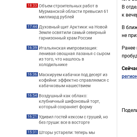
Объем строительных работ в
18:33
В отде
Мурманской области превысил 61
к вече
миллиард рублей
В ближ
Духовный щит Арктики: на Новой
17:44
Земле освятили самый северный
не при
гарнизонный храм России
Ранее
Итальянская импровизация:
16:39
ленивая овощная лазанья с сыром
пробуд
из того, что нашлось в
холодильнике
Сейча
Маскируем кабачки под десерт из
16:36
регио
кофейни: эффектно справляемся с
кабачковым нашествием
Воздушный как облако:
16:54
клубничный шифоновый торт,
который сохраняет форму
Подели
Удивил гостей кексом с грушей, но
16:21
без груши: все в восторге
Шторы устарели: теперь мы
15:31