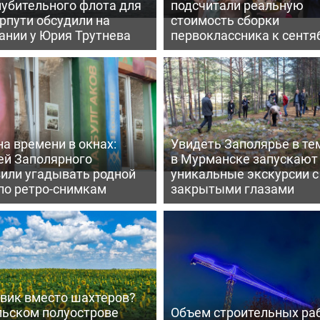
лубительного флота для
подсчитали реальную
рпути обсудили на
стоимость сборки
ании у Юрия Трутнева
первоклассника к сент
а времени в окнах:
Увидеть Заполярье в те
ей Заполярного
в Мурманске запускают
вили угадывать родной
уникальные экскурсии с
по ретро-снимкам
закрытыми глазами
вик вместо шахтеров?
льском полуострове
Объем строительных раб