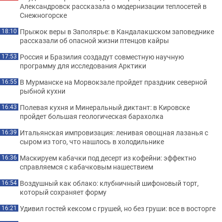
Александровск рассказала о модернизации теплосетей в
Снежногорске
Прыжок веры в Заполярье: в Кандалакшском заповеднике
18:10
рассказали об опасной жизни птенцов кайры
Россия и Бразилия создадут совместную научную
17:53
программу для исследования Арктики
В Мурманске на Морвокзале пройдет праздник северной
16:55
рыбной кухни
Полевая кухня и Минеральный диктант: в Кировске
16:43
пройдет большая геологическая барахолка
Итальянская импровизация: ленивая овощная лазанья с
16:39
сыром из того, что нашлось в холодильнике
Маскируем кабачки под десерт из кофейни: эффектно
16:36
справляемся с кабачковым нашествием
Воздушный как облако: клубничный шифоновый торт,
16:54
который сохраняет форму
Удивил гостей кексом с грушей, но без груши: все в восторге
16:21