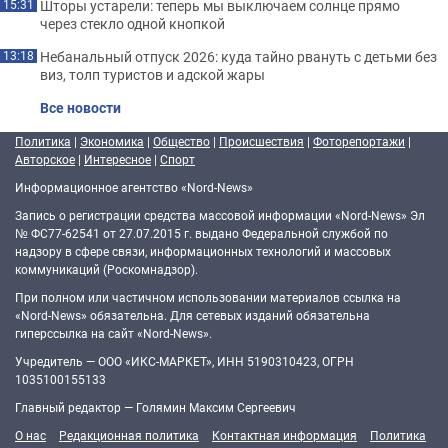
Шторы устарели: теперь мы выключаем солнце прямо
15:31
через стекло одной кнопкой
Небанальный отпуск 2026: куда тайно рвануть с детьми без
13:18
виз, толп туристов и адской жары
Все новости
Политика
|
Экономика
|
Общество
|
Происшествия
|
Фоторепортажи
|
Авторское
|
Интересное
|
Спорт
Информационное агентство «Nord-News»
Запись о регистрации средства массовой информации «Nord-News» Эл
№ ФС77-62541 от 27.07.2015 г. выдано Федеральной службой по
надзору в сфере связи, информационных технологий и массовых
коммуникаций (Роскомнадзор).
При полном или частичном использовании материалов ссылка на
«Nord-News» обязательна. Для сетевых изданий обязательна
гиперссылка на сайт «Nord-News».
Учредитель — ООО «ИКС-МАРКЕТ», ИНН 5190310423, ОГРН
1035100155133
Главный редактор — Голямин Максим Сергеевич
О нас
Редакционная политика
Контактная информация
Политика