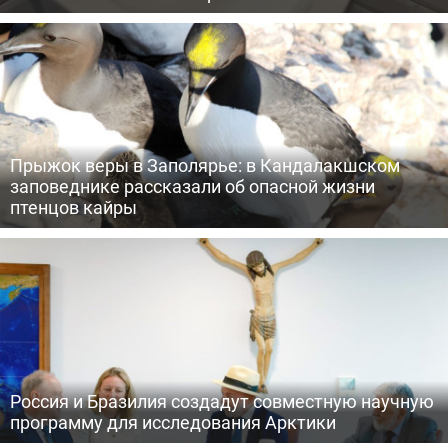
Прыжок веры в Заполярье: в Кандалакшском
заповеднике рассказали об опасной жизни
птенцов кайры
Россия и Бразилия создадут совместную научную
программу для исследования Арктики