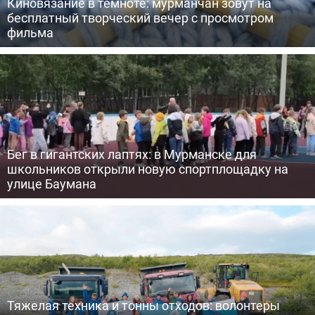
Киновязание в темноте: мурманчан зовут на
бесплатный творческий вечер с просмотром
фильма
Бег в гигантских лаптях: в Мурманске для
школьников открыли новую спортплощадку на
улице Баумана
Тяжелая техника и тонны отходов: волонтеры