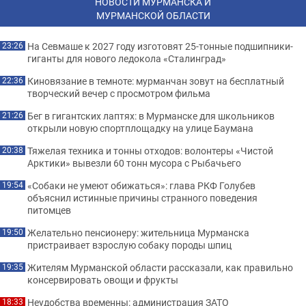
НОВОСТИ МУРМАНСКА И
МУРМАНСКОЙ ОБЛАСТИ
На Севмаше к 2027 году изготовят 25-тонные подшипники-
23:26
гиганты для нового ледокола «Сталинград»
Киновязание в темноте: мурманчан зовут на бесплатный
22:36
творческий вечер с просмотром фильма
Бег в гигантских лаптях: в Мурманске для школьников
21:26
открыли новую спортплощадку на улице Баумана
Тяжелая техника и тонны отходов: волонтеры «Чистой
20:38
Арктики» вывезли 60 тонн мусора с Рыбачьего
«Собаки не умеют обижаться»: глава РКФ Голубев
19:54
объяснил истинные причины странного поведения
питомцев
Желательно пенсионеру: жительница Мурманска
19:50
пристраивает взрослую собаку породы шпиц
Жителям Мурманской области рассказали, как правильно
19:35
консервировать овощи и фрукты
Неудобства временны: администрация ЗАТО
18:33