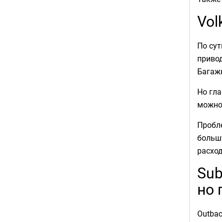
Vol
По сут
привод
Багажн
Но гла
можно 
Пробле
большу
расход
Sub
но
Outba