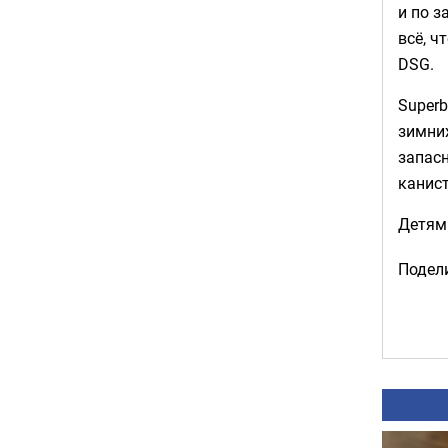
и по з
всё, ч
DSG.
Superb
зимних
запасн
канист
Детям 
Подели