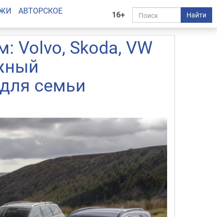
АЖИ
АВТОРСКОЕ
16+
Найти
: Volvo, Skoda, VW
ежный
для семьи