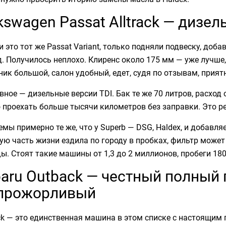
kswagen Passat Alltrack — диз
и это тот же Passat Variant, только подняли подвеску, доб
. Получилось неплохо. Клиренс около 175 мм — уже лучше,
ик большой, салон удобный, едет, судя по отзывам, прият
вное — дизельные версии TDI. Бак те же 70 литров, расход 
проехать больше тысячи километров без заправки. Это ре
мы примерно те же, что у Superb — DSG, Haldex, и добавл
ю часть жизни ездила по городу в пробках, фильтр может 
ы. Стоят такие машины от 1,3 до 2 миллионов, пробеги 18
aru Outback — честный полный 
 прожорливый
ck — это единственная машина в этом списке с настоящим