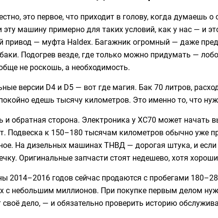
естно, это первое, что приходит в голову, когда думаешь 
 эту машину примерно для таких условий, как у нас — и эт
й привод — муфта Haldex. Багажник огромный — даже пред
баки. Подогрев везде, где только можно придумать — лобо
обще не роскошь, а необходимость.
ные версии D4 и D5 — вот где магия. Бак 70 литров, расход
покойно едешь тысячу километров. Это именно то, что нуж
ть и обратная сторона. Электроника у XC70 может начать
. Подвеска к 150–180 тысячам километров обычно уже про
ное. На дизельных машинах ТНВД — дорогая штука, и если 
ечку. Оригинальные запчасти стоят недешево, хотя хорош
ы 2014–2016 годов сейчас продаются с пробегами 180–280
х с небольшим миллионов. При покупке первым делом нуж
 своё дело, — и обязательно проверить историю обслужива