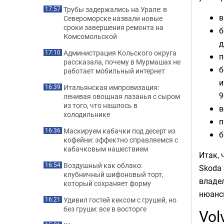
Трубы задержались на Урале: в
17:57
в
Североморске назвали новые
сроки завершения ремонта на
б
Комсомольской
д
Администрация Кольского округа
17:10
п
рассказала, почему в Мурмашах не
б
работает мобильный интернет
и
Итальянская импровизация:
16:39
9
ленивая овощная лазанья с сыром
из того, что нашлось в
в
холодильнике
п
Маскируем кабачки под десерт из
16:36
б
кофейни: эффектно справляемся с
кабачковым нашествием
Итак, 
Воздушный как облако:
16:54
Skoda 
клубничный шифоновый торт,
владел
который сохраняет форму
нюансы
Удивил гостей кексом с грушей, но
16:21
без груши: все в восторге
Vol