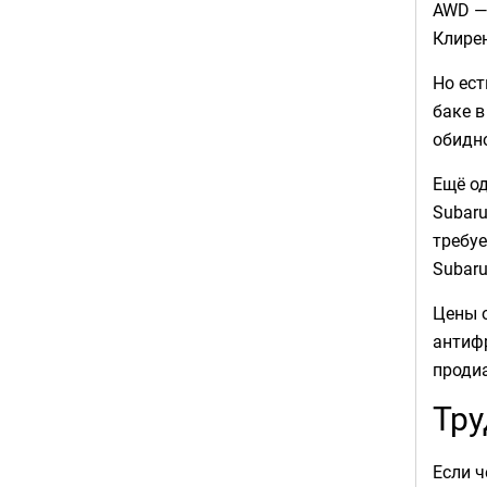
AWD — 
Клирен
Но ест
баке в
обидн
Ещё о
Subaru
требуе
Subaru
Цены о
антифр
проди
Тру
Если ч