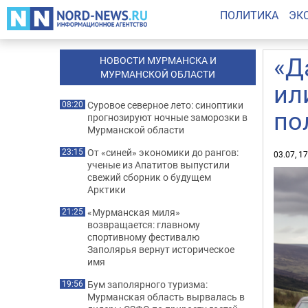
ПОЛИТИКА
ЭК
«Д
НОВОСТИ МУРМАНСКА И
МУРМАНСКОЙ ОБЛАСТИ
ил
Суровое северное лето: синоптики
08:20
по
прогнозируют ночные заморозки в
Мурманской области
От «синей» экономики до рангов:
23:15
03.07, 1
ученые из Апатитов выпустили
свежий сборник о будущем
Арктики
«Мурманская миля»
21:25
возвращается: главному
спортивному фестивалю
Заполярья вернут историческое
имя
Бум заполярного туризма:
19:56
Мурманская область вырвалась в