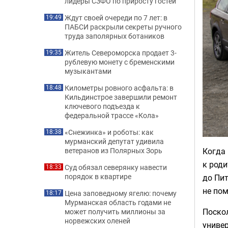
лидеры СЗФО по приросту гостей
Ждут своей очереди по 7 лет: в
19:49
ПАБСИ раскрыли секреты ручного
труда заполярных ботаников
Житель Североморска продает 3-
19:35
рублевую монету с бременскими
музыкантами
Километры ровного асфальта: в
18:48
Кильдинстрое завершили ремонт
ключевого подъезда к
федеральной трассе «Кола»
«Снежинка» и роботы: как
18:38
мурманский депутат удивила
Когда 
ветеранов из Полярных Зорь
к род
Суд обязал северянку навести
18:33
порядок в квартире
до Пит
не пом
Цена заповедному ягелю: почему
18:17
Мурманская область годами не
Поскол
может получить миллионы за
норвежских оленей
универ