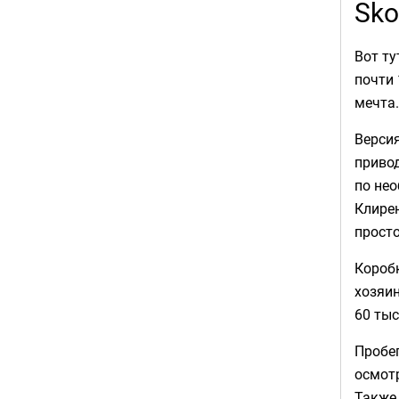
Sko
Вот ту
почти 
мечта.
Версия
привод
по нео
Клирен
просто
Коробк
хозяин
60 тыс
Пробег
осмот
Также 