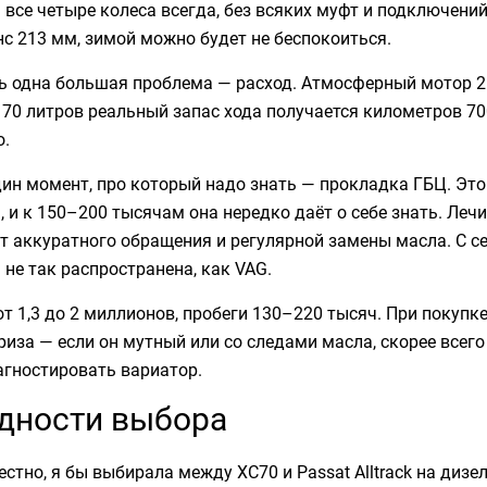
все четыре колеса всегда, без всяких муфт и подключений
с 213 мм, зимой можно будет не беспокоиться.
ь одна большая проблема — расход. Атмосферный мотор 2.5
 70 литров реальный запас хода получается километров 70
о.
дин момент, про который надо знать — прокладка ГБЦ. Эт
, и к 150–200 тысячам она нередко даёт о себе знать. Лечи
т аккуратного обращения и регулярной замены масла. С 
 не так распространена, как VAG.
т 1,3 до 2 миллионов, пробеги 130–220 тысяч. При покупк
иза — если он мутный или со следами масла, скорее всег
агностировать вариатор.
дности выбора
естно, я бы выбирала между XC70 и Passat Alltrack на диз