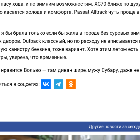
апасу хода, и по зимним возможностям. XC70 ближе по ду
то касается холода и комфорта. Passat Alltrack чуть проще
 я бы брала только если бы жила в городе без суровых зи
 дворов. Outback классный, но по расходу не вписывается 
ую канистру бензина, тоже вариант. Хотя этим летом ест
ры, уверена, что временные.
нравится Вольво — там диван шире, мужу Субару, даже не
ться в соцсетях:
Другие новости за сегод