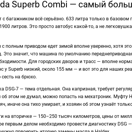
da Superb Combi — самый боль
т с багажником всё серьёзно. 633 литра только в базовом
1900 литров. Это просто автобус какой-то, а не легковушк
 с полным приводом едет зимой вполне уверенно, хотя это
. Это значит, что машина по умолчанию переднеприводна
бходимости. Для городских дворов и трасс — вполне нормал
с у Superb низкий, около 155 мм — и вот это для наших р
 сесть на брюхо.
а DSG-7 — тема отдельная. Она капризная, требует регул
 об этом не думал, можно попасть на мехатроник. Муфту 
яч, иначе она тихо умирает, и хозяин об этом узнаёт тольк
и на вторичке — 150–250 тысяч километров, цены от милл
ре первым делом необходимо провести диагностику DSG — 
нужно првоерить иторию замены масла в Haldex.