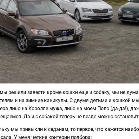
мы решили завести кроме кошки еще и собаку, мы не думал
ителям и на зимние каникулы. С двумя детьми и кошкой м
ера либо на Королле мужа, либо на моем Поло (да-да!), да
ещаемся. Да и с собакой теперь не везде можно остановит
ьку мы привыкли к седанам, то первое, что кажется наи
сала. У меня четкие критерии подбора: