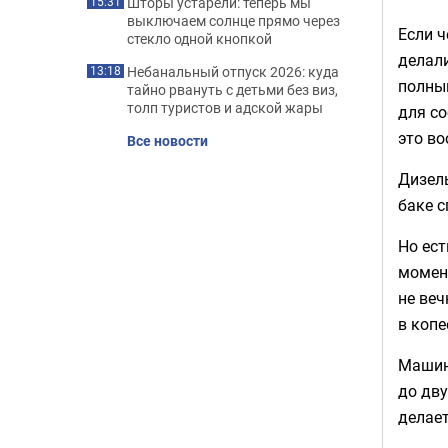
Шторы устарели: теперь мы
15:31
выключаем солнце прямо через
Если ч
стекло одной кнопкой
делали
Небанальный отпуск 2026: куда
13:18
полны
тайно рвануть с детьми без виз,
толп туристов и адской жары
для со
это во
Все новости
Дизель
баке с
Но ес
момент
не веч
в копе
Машин
до дву
делает