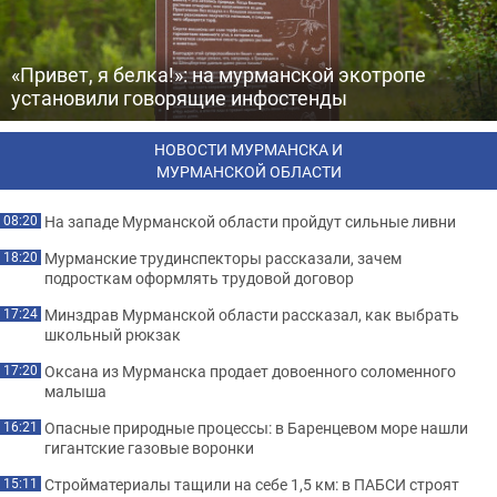
«Привет, я белка!»: на мурманской экотропе
установили говорящие инфостенды
НОВОСТИ МУРМАНСКА И
МУРМАНСКОЙ ОБЛАСТИ
На западе Мурманской области пройдут сильные ливни
08:20
Мурманские трудинспекторы рассказали, зачем
18:20
подросткам оформлять трудовой договор
Минздрав Мурманской области рассказал, как выбрать
17:24
школьный рюкзак
Оксана из Мурманска продает довоенного соломенного
17:20
малыша
Опасные природные процессы: в Баренцевом море нашли
16:21
гигантские газовые воронки
Стройматериалы тащили на себе 1,5 км: в ПАБСИ строят
15:11