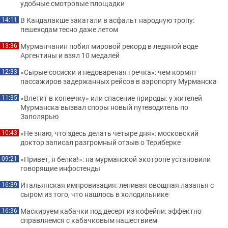
удобные смотровые площадки
В Кандалакше закатали в асфальт народную тропу:
14:11
пешеходам тесно даже летом
Мурманчанин побил мировой рекорд в ледяной воде
13:36
Аргентины и взял 10 медалей
«Сырые сосиски и недовареная гречка»: чем кормят
12:33
пассажиров задержанных рейсов в аэропорту Мурманска
«Влетит в копеечку» или спасение природы: у жителей
11:35
Мурманска вызвал споры новый путеводитель по
Заполярью
«Не знаю, что здесь делать четыре дня»: московский
10:43
доктор записал разгромный отзыв о Териберке
«Привет, я белка!»: на мурманской экотропе установили
09:21
говорящие инфостенды
Итальянская импровизация: ленивая овощная лазанья с
16:39
сыром из того, что нашлось в холодильнике
Маскируем кабачки под десерт из кофейни: эффектно
16:36
справляемся с кабачковым нашествием