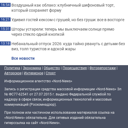
Воздушный как облако: клубничный шифоновый торт,
16:54
который сохраняет форму
Удивил гостей кексом с грушей, но без груши: все в восторге
16:21
Шторы устарели: теперь мы выключаем солнце прямо
15:31
через стекло одной кнопкой
Небанальный отпуск 2026: куда тайно рвануть с детьми без
13:18
виз, толп туристов и адской жары
Все новости
Политика
|
Экономика
|
Общество
|
Происшествия
|
Фоторепортажи
|
Авторское
|
Интересное
|
Спорт
Информационное агентство «Nord-News»
Запись о регистрации средства массовой информации «Nord-News» Эл
№ ФС77-62541 от 27.07.2015 г. выдано Федеральной службой по
надзору в сфере связи, информационных технологий и массовых
коммуникаций (Роскомнадзор).
При полном или частичном использовании материалов ссылка на
«Nord-News» обязательна. Для сетевых изданий обязательна
гиперссылка на сайт «Nord-News».