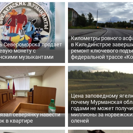
Километры ровного асф
ь Североморска продает
в Кильдинстрое заверш
евую монету с
ремонт ключевого подъ
нскими музыкантами
федеральной трассе «Ко
Цена заповедному ягел
почему Мурманская обл
годами не может получи
язал северянку навести
миллионы за норвежски
к в квартире
оленей