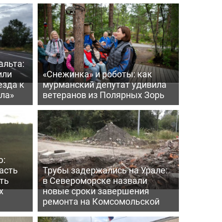
альта:
или
«Снежинка» и роботы: как
езда к
мурманский депутат удивила
ла»
ветеранов из Полярных Зорь
ю:
асть
Трубы задержались на Урале:
ть
в Североморске назвали
х
новые сроки завершения
ремонта на Комсомольской