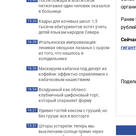
После пожара в апатитской
пятиэтажке один человек оказался
органи
в больнице
Ранее 
Кадры для кочевых школ: 1,5
15:30
рублей
тысячи абитуриентов хотят учить
детей языкам народов Севера
Сейча
Итальянская импровизация:
16:39
гиган
ленивая овощная лазанья с сыром
из того, что нашлось в
холодильнике
Маскируем кабачки под десерт из
16:36
кофейни: эффектно справляемся с
кабачковым нашествием
Подели
Воздушный как облако:
16:54
клубничный шифоновый торт,
который сохраняет форму
Удивил гостей кексом с грушей, но
16:21
без груши: все в восторге
Шторы устарели: теперь мы
15:31
выключаем солнце прямо через