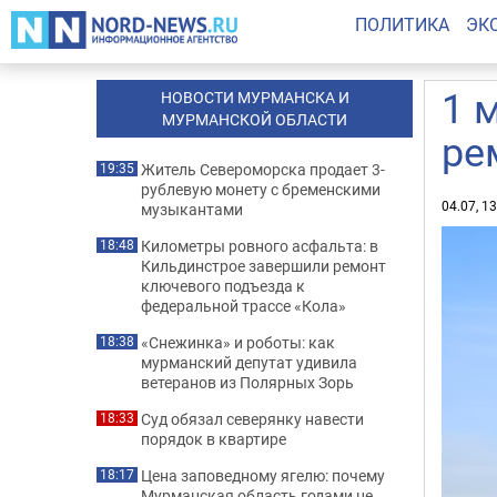
ПОЛИТИКА
ЭК
1 
НОВОСТИ МУРМАНСКА И
МУРМАНСКОЙ ОБЛАСТИ
ре
Житель Североморска продает 3-
19:35
рублевую монету с бременскими
04.07, 1
музыкантами
Километры ровного асфальта: в
18:48
Кильдинстрое завершили ремонт
ключевого подъезда к
федеральной трассе «Кола»
«Снежинка» и роботы: как
18:38
мурманский депутат удивила
ветеранов из Полярных Зорь
Суд обязал северянку навести
18:33
порядок в квартире
Цена заповедному ягелю: почему
18:17
Мурманская область годами не