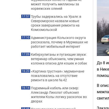
может получить миллионы за
норвежских оленей
Трубы задержались на Урале: в
17:57
Североморске назвали новые
сроки завершения ремонта на
Комсомольской
Администрация Кольского округа
17:10
рассказала, почему в Мурмашах не
работает мобильный интернет
Киберхулиганы и пугающие звуки:
17:09
ветеринар объяснила, чем умная
До 8 
колонка опасна для кошек и собак
в Ник
«Картина грустная»: мурманчане
16:20
помощи
пожаловались на отсутствие
ремонта в школе № 42
В опис
Подземный кабель или сквер:
16:14
межпа
Александр Лихолат объяснил
жителям Колы логику раскопок во
светил
дворах
Заказ
15:45