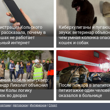
истрация Кольского
Киберхулиганы и пугаю
 рассказала, почему в
звуки: ветеринар объясн
шах не работает
чем умная колонка опас
ьный интернет
кошек и собак
мный кабель или сквер:
андр Лихолат объяснил
После пожара в апатитс
ям Колы логику
пятиэтажке один челов
ок во дворах
оказался в больнице
портажи
|
Авторское
|
Интересное
|
Спорт