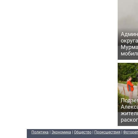
Админ
округа
Мурма
мобил
Подзе
Алекс
жител
раскоп
Политика
|
Экономика
|
Общество
|
Происшествия
|
Фоторе