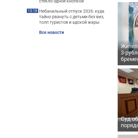
стекло одной кнопкой
Небанальный отпуск 2026: куда
13:18
тайно рвануть с детьми без виз,
толп туристов и адской жары
Все новости
Жител
3-рубл
бреме
Суд об
порядо