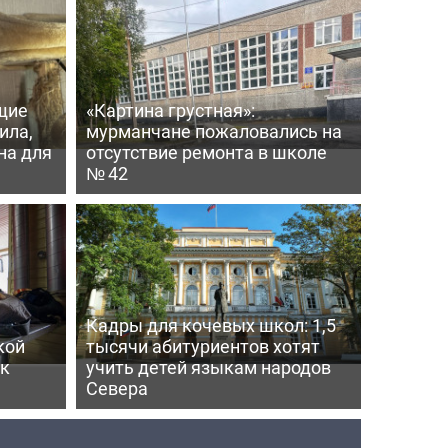
щие
«Картина грустная»:
ила,
мурманчане пожаловались на
на для
отсутствие ремонта в школе
№ 42
Кадры для кочевых школ: 1,5
кой
тысячи абитуриентов хотят
ек
учить детей языкам народов
Севера