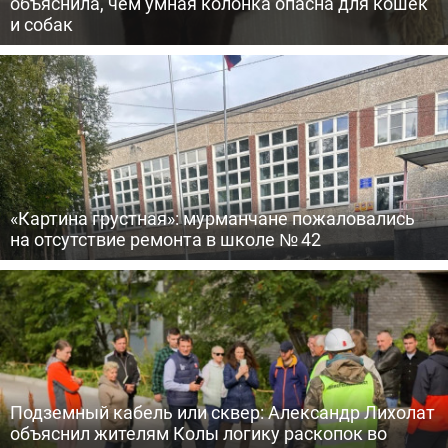
объяснила, чем умная колонка опасна для кошек
и собак
«Картина грустная»: мурманчане пожаловались
на отсутствие ремонта в школе № 42
Подземный кабель или сквер: Александр Лихолат
объяснил жителям Колы логику раскопок во