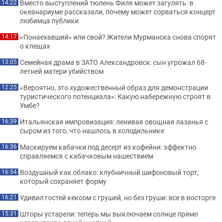
Вместо выступлений тюлень Филя может загулять: в
14:22
океанариуме рассказали, почему может сорваться концерт
любимца публики
«Понаехавший» или свой? Жители Мурманска снова спорят
14:17
о клещах
Семейная драма в ЗАТО Александровск: сын угрожал 68-
13:05
летней матери убийством
«Вероятно, это художественный образ для демонстрации
12:25
туристического потенциала»: Какую набережную строят в
Умбе?
Итальянская импровизация: ленивая овощная лазанья с
16:39
сыром из того, что нашлось в холодильнике
Маскируем кабачки под десерт из кофейни: эффектно
16:36
справляемся с кабачковым нашествием
Воздушный как облако: клубничный шифоновый торт,
16:54
который сохраняет форму
Удивил гостей кексом с грушей, но без груши: все в восторге
16:21
Шторы устарели: теперь мы выключаем солнце прямо
15:31