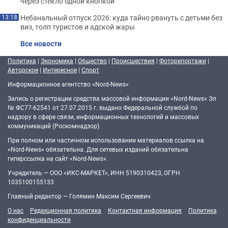
через стекло одной кнопкой
Небанальный отпуск 2026: куда тайно рвануть с детьми без
13:18
виз, толп туристов и адской жары
Все новости
Политика
|
Экономика
|
Общество
|
Происшествия
|
Фоторепортажи
|
Авторское
|
Интересное
|
Спорт
Информационное агентство «Nord-News»
Запись о регистрации средства массовой информации «Nord-News» Эл
№ ФС77-62541 от 27.07.2015 г. выдано Федеральной службой по
надзору в сфере связи, информационных технологий и массовых
коммуникаций (Роскомнадзор).
При полном или частичном использовании материалов ссылка на
«Nord-News» обязательна. Для сетевых изданий обязательна
гиперссылка на сайт «Nord-News».
Учредитель — ООО «ИКС-МАРКЕТ», ИНН 5190310423, ОГРН
1035100155133
Главный редактор — Голямин Максим Сергеевич
О нас
Редакционная политика
Контактная информация
Политика
конфиденциальности