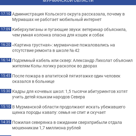
МУРМАНСКОЙ ОБЛАСТИ
Администрация Кольского округа рассказала, почему в
17:10
Мурмашах не работает мобильный интернет
Киберхулиганы и пугающие звуки: ветеринар объяснила,
17:09
чем умная колонка опасна для кошек и собак
«Картина грустная»: мурманчане пожаловались на
16:20
отсутствие ремонта в школе № 42
Подземный кабель или сквер: Александр Лихолат объяснил
16:14
жителям Колы логику раскопок во дворах
После пожара в апатитской пятиэтажке один человек
15:45
оказался в больнице
Кадры для кочевых школ: 1,5 тысячи абитуриентов хотят
15:30
учить детей языкам народов Севера
В Мурманской области продолжают искать убежавшего
15:10
щенка породы кавапу: семья не спит и скучает
Пожилая северянка в ожидании сверхприбыли отдала
14:35
мошенникам 1,7 миллиона рублей