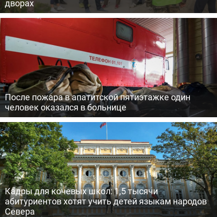
дворах
После пожара в апатитской пятиэтажке один
человек оказался в больнице
Кадры для кочевых школ: 1,5 тысячи
абитуриентов хотят учить детей языкам народов
Севера