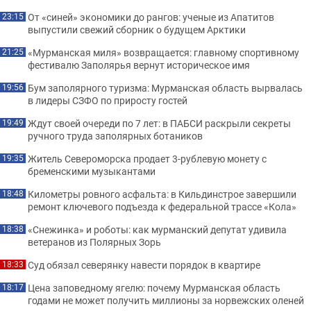
От «синей» экономики до рангов: ученые из Апатитов
23:15
выпустили свежий сборник о будущем Арктики
«Мурманская миля» возвращается: главному спортивному
21:25
фестивалю Заполярья вернут историческое имя
Бум заполярного туризма: Мурманская область вырвалась
19:56
в лидеры СЗФО по приросту гостей
Ждут своей очереди по 7 лет: в ПАБСИ раскрыли секреты
19:49
ручного труда заполярных ботаников
Житель Североморска продает 3-рублевую монету с
19:35
бременскими музыкантами
Километры ровного асфальта: в Кильдинстрое завершили
18:48
ремонт ключевого подъезда к федеральной трассе «Кола»
«Снежинка» и роботы: как мурманский депутат удивила
18:38
ветеранов из Полярных Зорь
Суд обязал северянку навести порядок в квартире
18:33
Цена заповедному ягелю: почему Мурманская область
18:17
годами не может получить миллионы за норвежских оленей