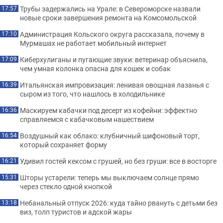
Трубы задержались на Урале: в Североморске назвали
17:57
новые сроки завершения ремонта на Комсомольской
Администрация Кольского округа рассказала, почему в
17:10
Мурмашах не работает мобильный интернет
Киберхулиганы и пугающие звуки: ветеринар объяснила,
17:09
чем умная колонка опасна для кошек и собак
Итальянская импровизация: ленивая овощная лазанья с
16:39
сыром из того, что нашлось в холодильнике
Маскируем кабачки под десерт из кофейни: эффектно
16:36
справляемся с кабачковым нашествием
Воздушный как облако: клубничный шифоновый торт,
16:54
который сохраняет форму
Удивил гостей кексом с грушей, но без груши: все в восторге
16:21
Шторы устарели: теперь мы выключаем солнце прямо
15:31
через стекло одной кнопкой
Небанальный отпуск 2026: куда тайно рвануть с детьми без
13:18
виз, толп туристов и адской жары