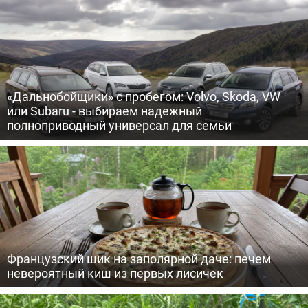
«Дальнобойщики» с пробегом: Volvo, Skoda, VW
или Subaru - выбираем надежный
полноприводный универсал для семьи
Французский шик на заполярной даче: печем
невероятный киш из первых лисичек