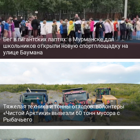
Бег в гигантских лаптях: в Мурманске для
школьников открыли новую спортплощадку на
улице Баумана
Тяжелая техника и тонны отходов: волонтеры
«Чистой Арктики» вывезли 60 тонн мусора с
Рыбачьего