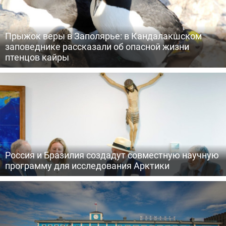
Прыжок веры в Заполярье: в Кандалакшском
заповеднике рассказали об опасной жизни
птенцов кайры
Россия и Бразилия создадут совместную научную
программу для исследования Арктики