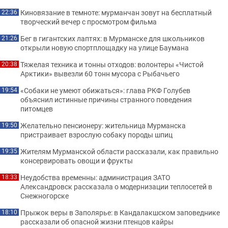
Киновязание в темноте: мурманчан зовут на бесплатный
22:36
творческий вечер с просмотром фильма
Бег в гигантских лаптях: в Мурманске для школьников
21:26
открыли новую спортплощадку на улице Баумана
Тяжелая техника и тонны отходов: волонтеры «Чистой
20:38
Арктики» вывезли 60 тонн мусора с Рыбачьего
«Собаки не умеют обижаться»: глава РКФ Голубев
19:54
объяснил истинные причины странного поведения
питомцев
Желательно пенсионеру: жительница Мурманска
19:50
пристраивает взрослую собаку породы шпиц
Жителям Мурманской области рассказали, как правильно
19:35
консервировать овощи и фрукты
Неудобства временны: администрация ЗАТО
18:33
Александровск рассказала о модернизации теплосетей в
Снежногорске
Прыжок веры в Заполярье: в Кандалакшском заповеднике
18:10
рассказали об опасной жизни птенцов кайры