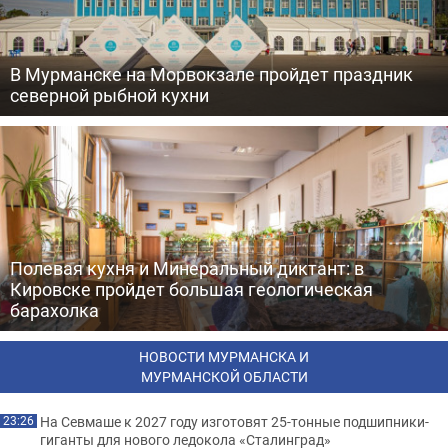
В Мурманске на Морвокзале пройдет праздник
северной рыбной кухни
Полевая кухня и Минеральный диктант: в
Кировске пройдет большая геологическая
барахолка
НОВОСТИ МУРМАНСКА И
МУРМАНСКОЙ ОБЛАСТИ
На Севмаше к 2027 году изготовят 25-тонные подшипники-
23:26
гиганты для нового ледокола «Сталинград»