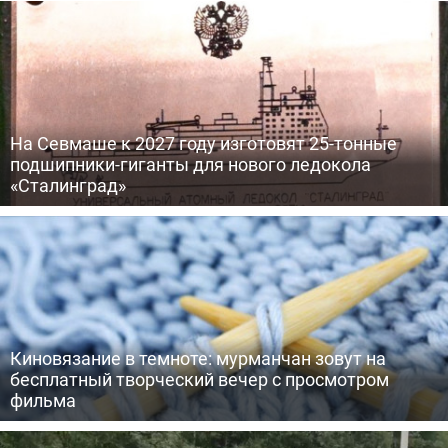
На Севмаше к 2027 году изготовят 25-тонные
подшипники-гиганты для нового ледокола
«Сталинград»
Киновязание в темноте: мурманчан зовут на
бесплатный творческий вечер с просмотром
фильма