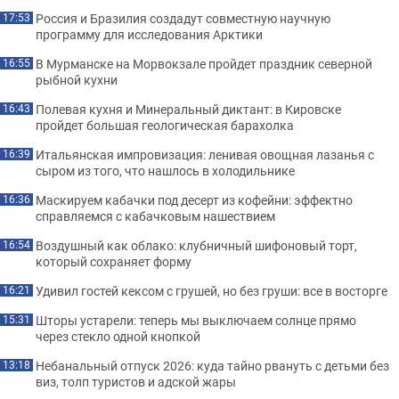
Россия и Бразилия создадут совместную научную
17:53
программу для исследования Арктики
В Мурманске на Морвокзале пройдет праздник северной
16:55
рыбной кухни
Полевая кухня и Минеральный диктант: в Кировске
16:43
пройдет большая геологическая барахолка
Итальянская импровизация: ленивая овощная лазанья с
16:39
сыром из того, что нашлось в холодильнике
Маскируем кабачки под десерт из кофейни: эффектно
16:36
справляемся с кабачковым нашествием
Воздушный как облако: клубничный шифоновый торт,
16:54
который сохраняет форму
Удивил гостей кексом с грушей, но без груши: все в восторге
16:21
Шторы устарели: теперь мы выключаем солнце прямо
15:31
через стекло одной кнопкой
Небанальный отпуск 2026: куда тайно рвануть с детьми без
13:18
виз, толп туристов и адской жары