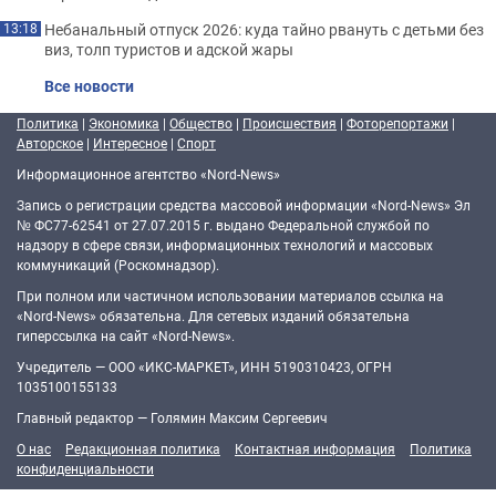
Небанальный отпуск 2026: куда тайно рвануть с детьми без
13:18
виз, толп туристов и адской жары
Все новости
Политика
|
Экономика
|
Общество
|
Происшествия
|
Фоторепортажи
|
Авторское
|
Интересное
|
Спорт
Информационное агентство «Nord-News»
Запись о регистрации средства массовой информации «Nord-News» Эл
№ ФС77-62541 от 27.07.2015 г. выдано Федеральной службой по
надзору в сфере связи, информационных технологий и массовых
коммуникаций (Роскомнадзор).
При полном или частичном использовании материалов ссылка на
«Nord-News» обязательна. Для сетевых изданий обязательна
гиперссылка на сайт «Nord-News».
Учредитель — ООО «ИКС-МАРКЕТ», ИНН 5190310423, ОГРН
1035100155133
Главный редактор — Голямин Максим Сергеевич
О нас
Редакционная политика
Контактная информация
Политика
конфиденциальности