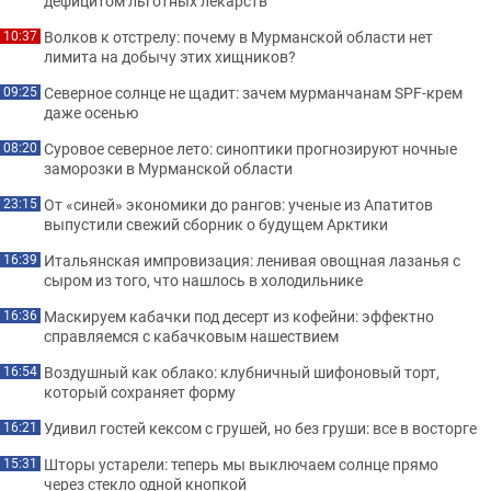
дефицитом льготных лекарств
Волков к отстрелу: почему в Мурманской области нет
10:37
лимита на добычу этих хищников?
Северное солнце не щадит: зачем мурманчанам SPF-крем
09:25
даже осенью
Суровое северное лето: синоптики прогнозируют ночные
08:20
заморозки в Мурманской области
От «синей» экономики до рангов: ученые из Апатитов
23:15
выпустили свежий сборник о будущем Арктики
Итальянская импровизация: ленивая овощная лазанья с
16:39
сыром из того, что нашлось в холодильнике
Маскируем кабачки под десерт из кофейни: эффектно
16:36
справляемся с кабачковым нашествием
Воздушный как облако: клубничный шифоновый торт,
16:54
который сохраняет форму
Удивил гостей кексом с грушей, но без груши: все в восторге
16:21
Шторы устарели: теперь мы выключаем солнце прямо
15:31
через стекло одной кнопкой