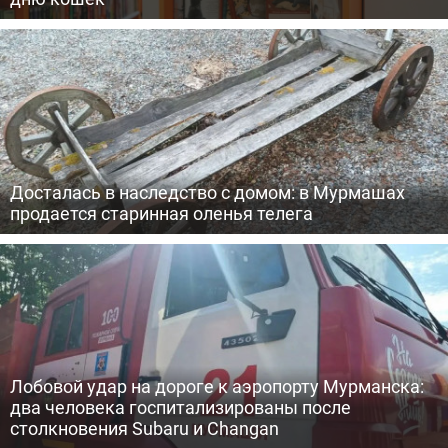
Досталась в наследство с домом: в Мурмашах
продается старинная оленья телега
Лобовой удар на дороге к аэропорту Мурманска:
два человека госпитализированы после
столкновения Subaru и Changan