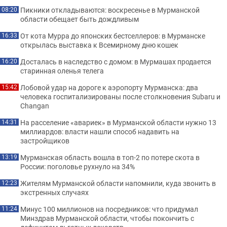
Пикники откладываются: воскресенье в Мурманской
08:20
области обещает быть дождливым
От кота Мурра до японских бестселлеров: в Мурманске
16:33
открылась выставка к Всемирному дню кошек
Досталась в наследство с домом: в Мурмашах продается
16:20
старинная оленья телега
Лобовой удар на дороге к аэропорту Мурманска: два
15:42
человека госпитализированы после столкновения Subaru и
Changan
На расселение «авариек» в Мурманской области нужно 13
14:31
миллиардов: власти нашли способ надавить на
застройщиков
Мурманская область вошла в топ-2 по потере скота в
13:19
России: поголовье рухнуло на 34%
Жителям Мурманской области напомнили, куда звонить в
12:23
экстренных случаях
Минус 100 миллионов на посредников: что придумал
11:24
Минздрав Мурманской области, чтобы покончить с