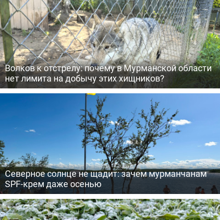
Волков к отстрелу: почему в Мурманской области
нет лимита на добычу этих хищников?
Северное солнце не щадит: зачем мурманчанам
SPF-крем даже осенью