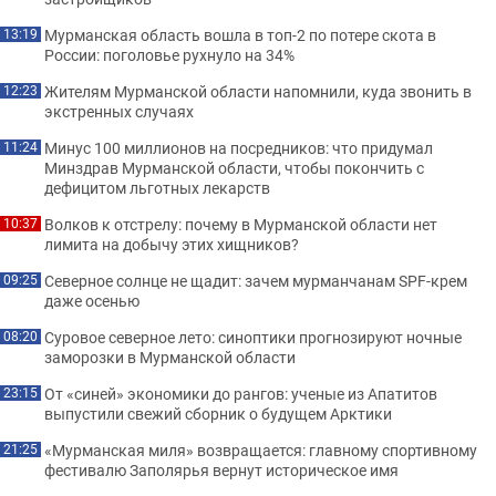
Мурманская область вошла в топ-2 по потере скота в
13:19
России: поголовье рухнуло на 34%
Жителям Мурманской области напомнили, куда звонить в
12:23
экстренных случаях
Минус 100 миллионов на посредников: что придумал
11:24
Минздрав Мурманской области, чтобы покончить с
дефицитом льготных лекарств
Волков к отстрелу: почему в Мурманской области нет
10:37
лимита на добычу этих хищников?
Северное солнце не щадит: зачем мурманчанам SPF-крем
09:25
даже осенью
Суровое северное лето: синоптики прогнозируют ночные
08:20
заморозки в Мурманской области
От «синей» экономики до рангов: ученые из Апатитов
23:15
выпустили свежий сборник о будущем Арктики
«Мурманская миля» возвращается: главному спортивному
21:25
фестивалю Заполярья вернут историческое имя