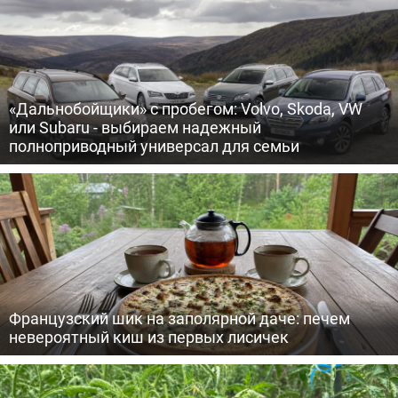
«Дальнобойщики» с пробегом: Volvo, Skoda, VW
или Subaru - выбираем надежный
полноприводный универсал для семьи
Французский шик на заполярной даче: печем
невероятный киш из первых лисичек