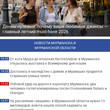
Деним нулевых: почему ваши любимые джинсы —
главный летний must-have 2026
НОВОСТИ МУРМАНСКА И
МУРМАНСКОЙ ОБЛАСТИ
От кота Мурра до японских бестселлеров: в Мурманске
16:33
открылась выставка к Всемирному дню кошек
Досталась в наследство с домом: в Мурмашах продается
16:20
старинная оленья телега
Лобовой удар на дороге к аэропорту Мурманска: два
15:42
человека госпитализированы после столкновения Subaru и
Changan
На расселение «авариек» в Мурманской области нужно 13
14:31
миллиардов: власти нашли способ надавить на
застройщиков