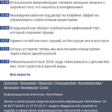
Итальянская импровизация: ленивая овощная лазанья с
16:39
сыром из того, что нашлось в холодильнике
Маскируем кабачки под десерт из кофейни: эффектно
16:36
справляемся с кабачковым нашествием
Воздушный как облако: клубничный шифоновый торт,
16:54
который сохраняет форму
Удивил гостей кексом с грушей, но без груши: все в восторге
16:21
Шторы устарели: теперь мы выключаем солнце прямо
15:31
через стекло одной кнопкой
Небанальный отпуск 2026: куда тайно рвануть с детьми без
13:18
виз, толп туристов и адской жары
Все новости
Политика
|
Экономика
|
Общество
|
Происшествия
|
Фоторепортажи
|
Авторское
|
Интересное
|
Спорт
Информационное агентство «Nord-News»
Запись о регистрации средства массовой информации «Nord-News» Эл
№ ФС77-62541 от 27.07.2015 г. выдано Федеральной службой по
надзору в сфере связи, информационных технологий и массовых